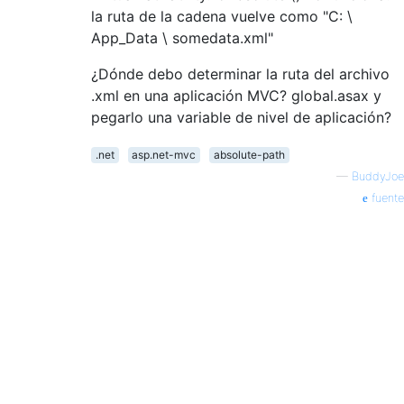
la ruta de la cadena vuelve como "C: \
App_Data \ somedata.xml"
¿Dónde debo determinar la ruta del archivo
.xml en una aplicación MVC? global.asax y
pegarlo una variable de nivel de aplicación?
.net
asp.net-mvc
absolute-path
—
BuddyJoe
fuente