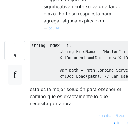
significativamente su valor a largo
plazo. Edite su respuesta para
agregar alguna explicación.
—
oɔɯǝɹ
1
string
Index
=
 i
;
string
FileName
=
"Mutton"
+
I
XmlDocument
 xmlDoc 
=
new
XmlDo
var
 path 
=
Path
.
Combine
(
Server
            xmlDoc
.
Load
(
path
);
// Can use 
esta es la mejor solución para obtener el
camino que es exactamente lo que
necesita por ahora
—
Shahbaz Pirzada
fuente