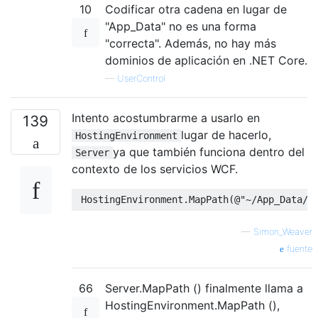
10
Codificar otra cadena en lugar de
"App_Data" no es una forma
"correcta". Además, no hay más
dominios de aplicación en .NET Core.
—
UserControl
Intento acostumbrarme a usarlo en
139
lugar de hacerlo,
HostingEnvironment
ya que también funciona dentro del
Server
contexto de los servicios WCF.
HostingEnvironment
.
MapPath
(@
"~/App_Data/P
—
Simon_Weaver
fuente
66
Server.MapPath () finalmente llama a
HostingEnvironment.MapPath (),