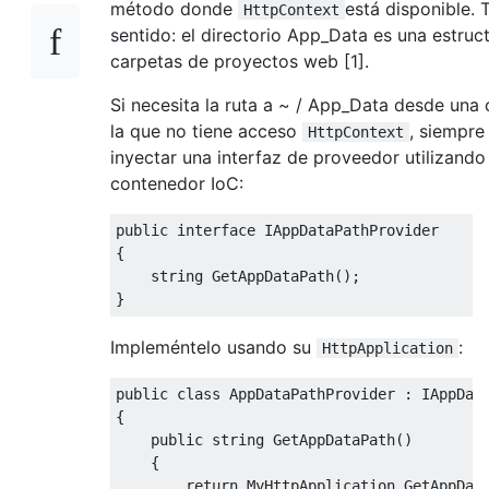
método donde
está disponible. 
HttpContext
sentido: el directorio App_Data es una estruc
carpetas de proyectos web [1].
Si necesita la ruta a ~ / App_Data desde una 
la que no tiene acceso
, siempre
HttpContext
inyectar una interfaz de proveedor utilizando
contenedor IoC:
public
interface
IAppDataPathProvider
{
string
GetAppDataPath
();
}
Impleméntelo usando su
:
HttpApplication
public
class
AppDataPathProvider
:
IAppDat
{
public
string
GetAppDataPath
()
{
return
MyHttpApplication
.
GetAppDat