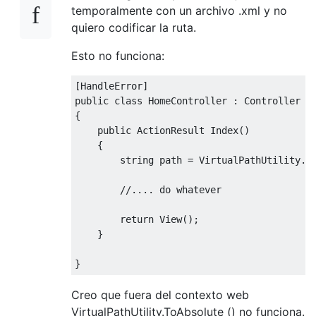
temporalmente con un archivo .xml y no
quiero codificar la ruta.
Esto no funciona:
[
HandleError
]
public
class
HomeController
:
Controller
{
public
ActionResult
Index
()
{
string
 path 
=
VirtualPathUtility
.
T
//.... do whatever 
return
View
();
}
}
Creo que fuera del contexto web
VirtualPathUtility.ToAbsolute () no funciona.