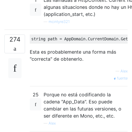
algunas situaciones donde no hay un H
(application_start, etc.)
—
mcintyre321
274
string
 path 
=
AppDomain
.
CurrentDomain
.
GetD
Esta es probablemente una forma más
"correcta" de obtenerlo.
—
Alex
fuente
25
Porque no está codificando la
cadena "App_Data". Eso puede
cambiar en las futuras versiones, o
ser diferente en Mono, etc., etc.
—
Alex