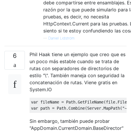
debe compartirse entre ensamblajes. Es
razón por la que puede simularlo para l
pruebas, es decir, no necesita
HttpContext.Current para las pruebas. 
siento si te estoy confundiendo las cosa
—
Daniel Lidström
Phil Haak tiene un ejemplo que creo que es
6
un poco más estable cuando se trata de
rutas con separadores de directorios de
estilo "\". También maneja con seguridad la
concatenación de rutas. Viene gratis en
System.IO
var
 fileName 
=
Path
.
GetFileName
(
file
.
FileN
var
 path 
=
Path
.
Combine
(
Server
.
MapPath
(
"~/
Sin embargo, también puede probar
"AppDomain.CurrentDomain.BaseDirector"