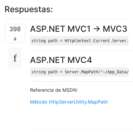
Respuestas:
ASP.NET MVC1 -> MVC3
398
string
 path 
=
HttpContext
.
Current
.
Server
.
M
ASP.NET MVC4
string
 path 
=
Server
.
MapPath
(
"~/App_Data/s
Referencia de MSDN:
Método HttpServerUtility.MapPath