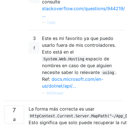
consulte
stackoverflow.com/questions/944219/
…
—
Todd
3
Este es mi favorito ya que puedo
usarlo fuera de mis controladores.
Esto está en el
espacio de
System.Web.Hosting
nombres en caso de que alguien
necesite saber lo relevante
.
using
Ref:
docs.microsoft.com/en-
us/dotnet/api/…
—
MDMower
La forma más correcta es usar
7
HttpContext.Current.Server.MapPath("~/App_
Esto significa que solo puede recuperar la ru