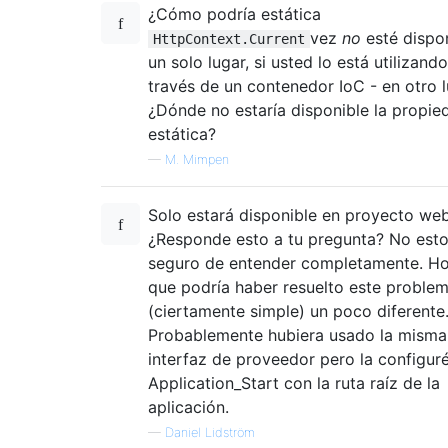
¿Cómo podría estática
vez
no
esté dispo
HttpContext.Current
un solo lugar, si usted lo está utilizando
través de un contenedor IoC - en otro 
¿Dónde no estaría disponible la propie
estática?
—
M. Mimpen
Solo estará disponible en proyecto web
¿Responde esto a tu pregunta? No est
seguro de entender completamente. Ho
que podría haber resuelto este proble
(ciertamente simple) un poco diferente
Probablemente hubiera usado la misma
interfaz de proveedor pero la configur
Application_Start con la ruta raíz de la
aplicación.
—
Daniel Lidström