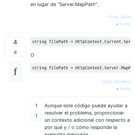
en lugar de "Server.MapPath".
—
Rudy Lattae
fuente
4
string
 filePath 
=
HttpContext
.
Current
.
Serv
O
string
 filePath 
=
HttpContext
.
Server
.
MapPa
—
Dipak Delvadiya
fuente
1
Aunque este código puede ayudar a
resolver el problema, proporcionar
un contexto adicional con respecto a
por qué y / o cómo responde la
pregunta mejoraría