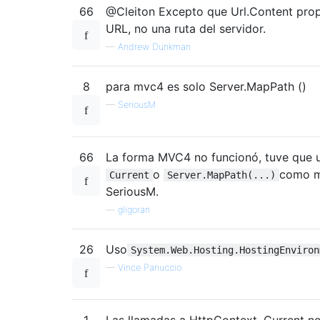
66
@Cleiton Excepto que Url.Content pro
URL, no una ruta del servidor.
—
Andrew Dunkman
8
para mvc4 es solo Server.MapPath ()
—
SeriousM
66
La forma MVC4 no funcionó, tuve que u
o
como m
Current
Server.MapPath(...)
SeriousM.
—
gligoran
26
Uso
System.Web.Hosting.HostingEnviron
—
Vince Panuccio
1
Las llamadas a HttpContext. Current n