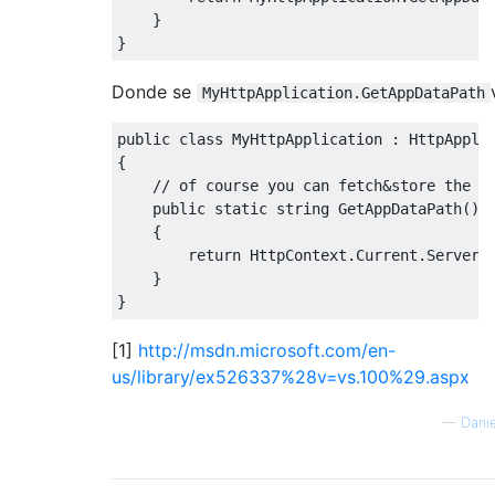
}
}
Donde se
MyHttpApplication.GetAppDataPath
public
class
MyHttpApplication
:
HttpAppli
{
// of course you can fetch&store the v
public
static
string
GetAppDataPath
()
{
return
HttpContext
.
Current
.
Server
.
}
}
[1]
http://msdn.microsoft.com/en-
us/library/ex526337%28v=vs.100%29.aspx
—
Danie