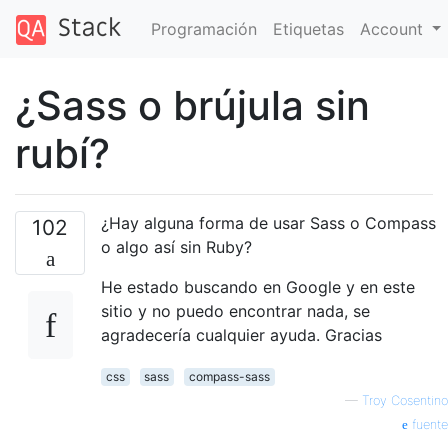
Programación
Etiquetas
Account
¿Sass o brújula sin
rubí?
¿Hay alguna forma de usar Sass o Compass
102
o algo así sin Ruby?
He estado buscando en Google y en este
sitio y no puedo encontrar nada, se
agradecería cualquier ayuda. Gracias
css
sass
compass-sass
—
Troy Cosentino
fuente