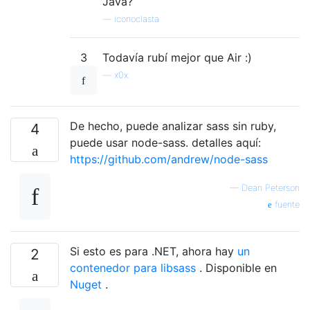
Java?
—
iconoclasta
3
Todavía rubí mejor que Air :)
—
x0x
De hecho, puede analizar sass sin ruby,
4
puede usar node-sass. detalles aquí:
https://github.com/andrew/node-sass
—
Dean Peterson
fuente
Si esto es para .NET, ahora hay
un
2
contenedor para libsass
. Disponible en
Nuget
.