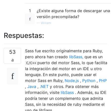
1
¿Existe alguna forma de descargar una
versión precompilada?
—
William
Respuestas:
Sass fue escrito originalmente para Ruby,
53
pero ahora han creado
libSass,
que es un
puerto del motor Sass, lo que facilita
C/C++
la integración del motor en un IDE u otro
lenguaje. En este punto, puede usar el
motor Sass en Ruby,
Node.js
,
Python
,
PHP
,
Java
,
.NET
y otros. Para obtener más
información, visite
libSass
. Además, su IDE
podría tener un complemento que admita
Sass, sin la necesidad de ruby ​​mediante el
uso de libSass.