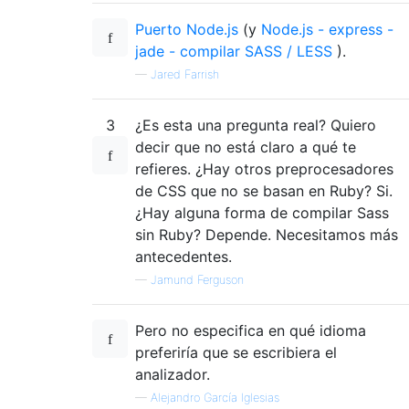
Puerto Node.js
(y
Node.js - express -
jade - compilar SASS / LESS
).
—
Jared Farrish
3
¿Es esta una pregunta real? Quiero
decir que no está claro a qué te
refieres. ¿Hay otros preprocesadores
de CSS que no se basan en Ruby? Si.
¿Hay alguna forma de compilar Sass
sin Ruby? Depende. Necesitamos más
antecedentes.
—
Jamund Ferguson
Pero no especifica en qué idioma
preferiría que se escribiera el
analizador.
—
Alejandro García Iglesias