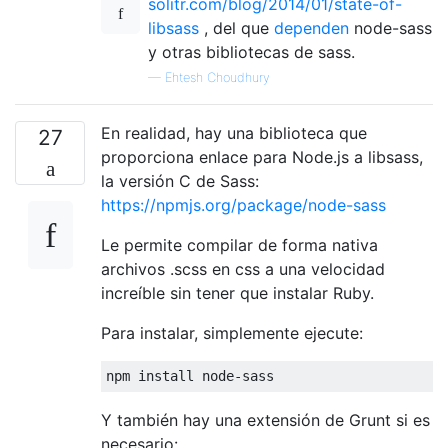
solitr.com/blog/2014/01/state-of-
libsass
, del que
dependen
node-sass
y otras bibliotecas de sass.
—
Ehtesh Choudhury
En realidad, hay una biblioteca que
27
proporciona enlace para Node.js a libsass,
la versión C de Sass:
https://npmjs.org/package/node-sass
Le permite compilar de forma nativa
archivos .scss en css a una velocidad
increíble sin tener que instalar Ruby.
Para instalar, simplemente ejecute:
npm install node
-
sass
Y también hay una extensión de Grunt si es
necesario: