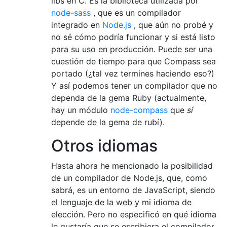
libs en C. Es la biblioteca utilizada por
node-sass
, que es un compilador
integrado en
Node.js
, que aún no probé y
no sé cómo podría funcionar y si está listo
para su uso en producción. Puede ser una
cuestión de tiempo para que Compass sea
portado (¿tal vez termines haciendo eso?)
Y así podemos tener un compilador que no
dependa de la gema Ruby (actualmente,
hay un módulo
node-compass
que
sí
depende de la gema de rubí).
Otros idiomas
Hasta ahora he mencionado la posibilidad
de un compilador de Node.js, que, como
sabrá, es un entorno de JavaScript, siendo
el lenguaje de la web y mi idioma de
elección. Pero no especificó en qué idioma
le gustaría que se escribiera el compilador.