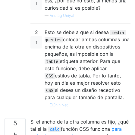
css, ¿por qué no esto, al menos una
curiosidad si es posible?
—
Anurag Uniyal
2
Esto se debe a que si desea
media-
colocar ambas columnas una
queries
encima de la otra en dispositivos
pequeños, es imposible con la
etiqueta anterior. Para que
table
esto funcione, debe aplicar
estilos de tabla. Por lo tanto,
CSS
hoy en día es mejor resolver esto
si desea un diseño receptivo
CSS
para cualquier tamaño de pantalla.
—
ElChiniNet
Si el ancho de la otra columna es fijo, ¿qué
5
tal si la
función CSS funciona
para
calc