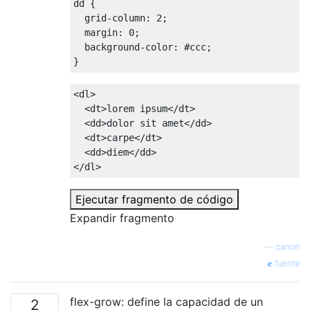
dd 
{
grid-column
:
2
;
margin
:
0
;
background-color
:
#ccc
;
}
<dl>
<dt>
lorem ipsum
</dt>
<dd>
dolor sit amet
</dd>
<dt>
carpe
</dt>
<dd>
diem
</dd>
</dl>
Ejecutar fragmento de código
Expandir fragmento
—
canon
fuente
flex-grow: define la capacidad de un
2