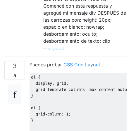
</body>
Comencé con esta respuesta y
agregué mi mensaje div DESPUÉS de
</html>
las carrozas con: height: 20px;
espacio en blanco: nowrap;
desbordamiento: oculto;
desbordamiento de texto: clip
—
englebart
Puedes probar
CSS Grid Layout
.
3
dl 
{
display
:
 grid
;
grid-template-columns
:
 max-content auto
;
}
dt 
{
grid-column
:
1
;
}