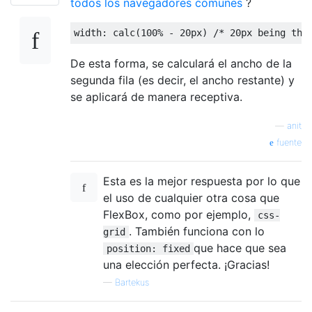
todos los navegadores comunes
?
width
:
 calc
(
100
%
-
20px
)
/* 20px being the
De esta forma, se calculará el ancho de la
segunda fila (es decir, el ancho restante) y
se aplicará de manera receptiva.
—
anit
fuente
Esta es la mejor respuesta por lo que
el uso de cualquier otra cosa que
FlexBox, como por ejemplo,
css-
. También funciona con lo
grid
que hace que sea
position: fixed
una elección perfecta. ¡Gracias!
—
Bartekus