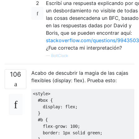
2
Escribí una respuesta explicando por q
un desbordamiento no visible de todas
las cosas desencadena un BFC, basado
en las respuestas dadas por David y
Boris, que se pueden encontrar aquí:
stackoverflow.com/questions/9943503/
¿Fue correcta mi interpretación?
—
BoltClock
Acabo de descubrir la magia de las cajas
106
flexibles (display: flex). Prueba esto:
<style>
#
box 
{
display
:
 flex
;
}
#
b 
{
flex-grow
:
100
;
border
:
1px
 solid green
;