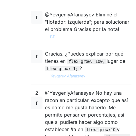
@YevgeniyAfanasyev Eliminé el
"flotador: izquierda"; para solucionar
el problema Gracias por la nota!
—
BT
Gracias. ¿Puedes explicar por qué
tienes en
lugar de
flex-grow: 100;
?
flex-grow: 1;
—
Yevgeniy Afanasyev
2
@YevgeniyAfanasyev No hay una
razón en particular, excepto que así
es como me gusta hacerlo. Me
permite pensar en porcentajes, así
que si pudiera hacer algo como
establecer #a en
y
flex-grow:10