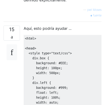
—
joel Moses
fuente
Aquí, esto podría ayudar ...
15
<html>
<head>
<style
type
=
"text/css"
>
    div
.
box 
{
background
:
#EEE
;
height
:
100px
;
width
:
500px
;
}
    div
.
left 
{
background
:
#999
;
float
:
 left
;
height
:
100%
;
width
:
 auto
;