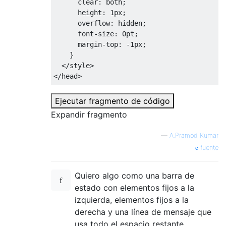
clear
:
 both
;
height
:
1px
;
overflow
:
 hidden
;
font-size
:
0pt
;
margin-top
:
-
1px
;
}
</style>
</head>
<body>
Ejecutar fragmento de código
<div
class
=
"box"
>
Expandir fragmento
<div
class
=
"left"
>
Tree
</div>
<div
class
=
"right"
>
View
</div>
—
A.Pramod Kumar
<div
class
=
"right"
>
View
</div>
fuente
    <div style="width: <=100% getTreeWidth
<div
class
=
"clear"
/>
</div>
Quiero algo como una barra de
<div
class
=
"ColumnWrapper"
>
estado con elementos fijos a la
<div
class
=
"Colum­nOne­Half"
>
Tree
</div>
izquierda, elementos fijos a la
<div
class
=
"Colum­nOne­Half"
>
View
</div>
derecha y una línea de mensaje que
</div>
usa todo el espacio restante.