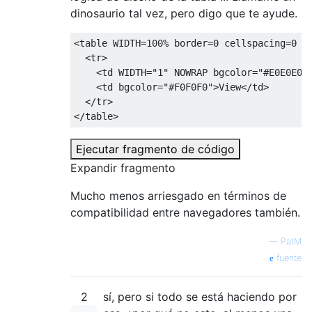
dinosaurio tal vez, pero digo que te ayude.
<table
WIDTH
=
100%
border
=
0
cellspacing
=
0
c
<tr>
<td
WIDTH
=
"1"
NOWRAP
bgcolor
=
"#E0E0E0"
<td
bgcolor
=
"#F0F0F0"
>
View
</td>
</tr>
</table>
Ejecutar fragmento de código
Expandir fragmento
Mucho menos arriesgado en términos de
compatibilidad entre navegadores también.
—
PatM
fuente
2
sí, pero si todo se está haciendo por