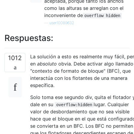
aceptada, porque tanto los anchos
como las alturas se arreglan con el
inconveniente de
overflow hidden
—
user10089632
Respuestas:
La solución a esto es realmente muy fácil, pe
1012
en
absoluto
obvia. Debe activar algo llamado
"contexto de formato de bloque" (BFC), que
interactúa con los flotantes de una manera
específica.
Solo toma ese segundo div, quita el flotador 
dale en su
lugar. Cualquier
overflow:hidden
valor de desbordamiento que no sea visible
hace que el bloque en el que está configurad
se convierta en un BFC. Los BFC no permiten
que los flotadores descendientes escapen de