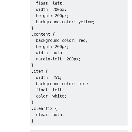
float
:
 left
;
width
:
200px
;
height
:
200px
;
background-color
:
 yellow
;
}
.
content 
{
background-color
:
 red
;
height
:
200px
;
width
:
 auto
;
margin-left
:
200px
;
}
.
item 
{
width
:
25%
;
background-color
:
 blue
;
float
:
 left
;
color
:
 white
;
}
.
clearfix 
{
clear
:
 both
;
}