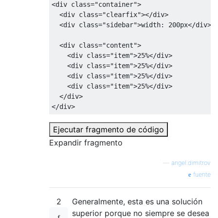
<div
class
=
"container"
>
<div
class
=
"clearfix"
></div>
<div
class
=
"sidebar"
>
width: 200px
</div>
<div
class
=
"content"
>
<div
class
=
"item"
>
25%
</div>
<div
class
=
"item"
>
25%
</div>
<div
class
=
"item"
>
25%
</div>
<div
class
=
"item"
>
25%
</div>
</div>
</div>
Ejecutar fragmento de código
Expandir fragmento
—
angel.dimitrov
fuente
2
Generalmente, esta es una solución
superior porque no siempre se desea