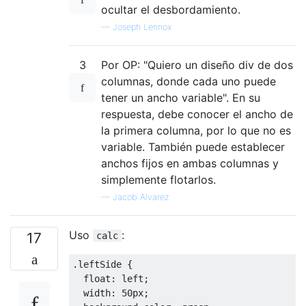
ocultar el desbordamiento.
—
Joseph Lennox
3
Por OP: "Quiero un diseño div de dos
columnas, donde cada uno puede
tener un ancho variable". En su
respuesta, debe conocer el ancho de
la primera columna, por lo que no es
variable. También puede establecer
anchos fijos en ambas columnas y
simplemente flotarlos.
—
Jacob Alvarez
Uso
:
17
calc
.
leftSide 
{
float
:
 left
;
width
:
50px
;