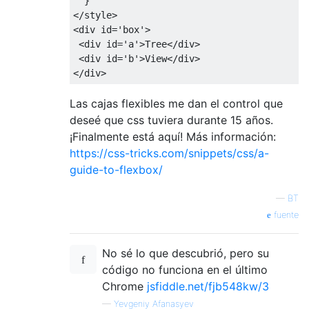
}
</style>
<div
id
=
'box'
>
<div
id
=
'a'
>
Tree
</div>
<div
id
=
'b'
>
View
</div>
</div>
Las cajas flexibles me dan el control que
deseé que css tuviera durante 15 años.
¡Finalmente está aquí! Más información:
https://css-tricks.com/snippets/css/a-
guide-to-flexbox/
—
BT
fuente
No sé lo que descubrió, pero su
código no funciona en el último
Chrome
jsfiddle.net/fjb548kw/3
—
Yevgeniy Afanasyev