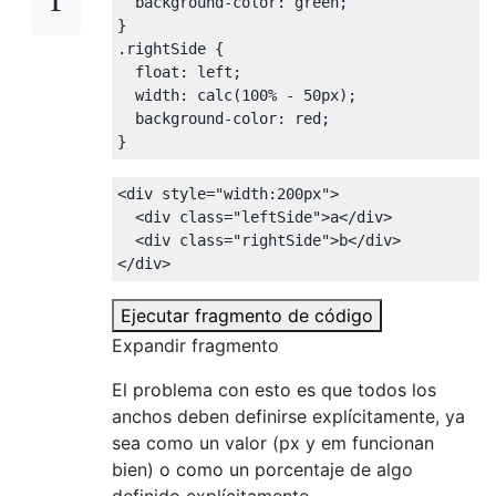
background-color
:
 green
;
}
.
rightSide 
{
float
:
 left
;
width
:
 calc
(
100%
-
50px
);
background-color
:
 red
;
}
<div
style
=
"
width
:
200px
"
>
<div
class
=
"leftSide"
>
a
</div>
<div
class
=
"rightSide"
>
b
</div>
</div>
Ejecutar fragmento de código
Expandir fragmento
El problema con esto es que todos los
anchos deben definirse explícitamente, ya
sea como un valor (px y em funcionan
bien) o como un porcentaje de algo
definido explícitamente.