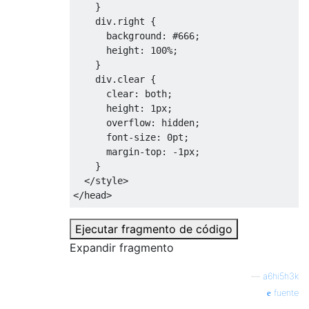
}
    div
.
right 
{
background
:
#666
;
height
:
100%
;
}
    div
.
clear 
{
clear
:
 both
;
height
:
1px
;
overflow
:
 hidden
;
font-size
:
0pt
;
margin-top
:
-
1px
;
}
</style>
</head>
<body>
Ejecutar fragmento de código
<div
class
=
"box"
>
Expandir fragmento
<div
class
=
"left"
>
Tree
</div>
<div
class
=
"right"
>
View
</div>
—
a6hi5h3k
<div
class
=
"clear"
/>
fuente
</div>