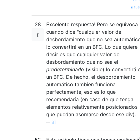
fue
28
Excelente respuesta! Pero se equivoca
cuando dice "cualquier valor de
desbordamiento que no sea automátic
lo convertirá en un BFC. Lo que quiere
decir es que cualquier valor de
desbordamiento que no sea el
predeterminado
(visible) lo convertirá 
un BFC. De hecho, el desbordamiento
automático también funciona
perfectamente, eso es lo que
recomendaría (en caso de que tenga
elementos relativamente posicionados
que puedan asomarse desde ese div).
—
BT
52
Este artículo tiene una buena explicaci