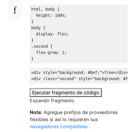
html
,
 body 
{
height
:
100%
;
}
body 
{
display
:
 flex
;
}
.
second 
{
flex-grow
:
1
;
}
<div
style
=
"
background
:
#bef
;
"
>
Tree
</div>
<div
class
=
"second"
style
=
"
background
:
#ff
Ejecutar fragmento de código
Expandir fragmento
Nota:
Agregue prefijos de proveedores
flexibles si así lo requieren sus
navegadores compatibles
.