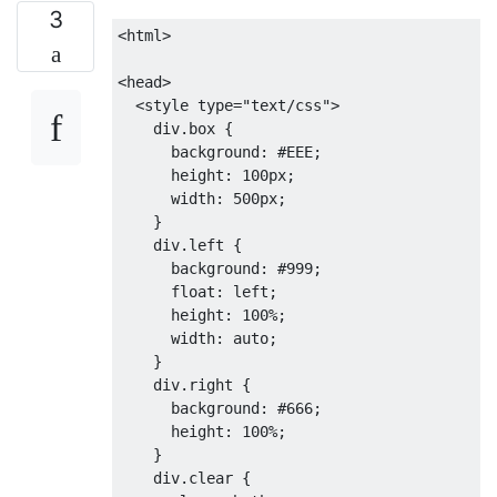
3
<html>
<head>
<style
type
=
"text/css"
>
    div
.
box 
{
background
:
#EEE
;
height
:
100px
;
width
:
500px
;
}
    div
.
left 
{
background
:
#999
;
float
:
 left
;
height
:
100%
;
width
:
 auto
;
}
    div
.
right 
{
background
:
#666
;
height
:
100%
;
}
    div
.
clear 
{