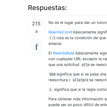
Respuestas:
No es el lugar para dar un tutor
215
RewriteCond
básicamente signifi
ruta es la condición de que 
!-l
enlace)
El
RewriteRule
básicamente signi
con cualquier URL excepto la raíz
que una solicitud
se reesc
olle
significa que si se pasa una
QSA
reescritura (
se reescr
olle?p=1
significa que si la regla coi
L
Para obtener más información sob
puede ser un poco difícil de en