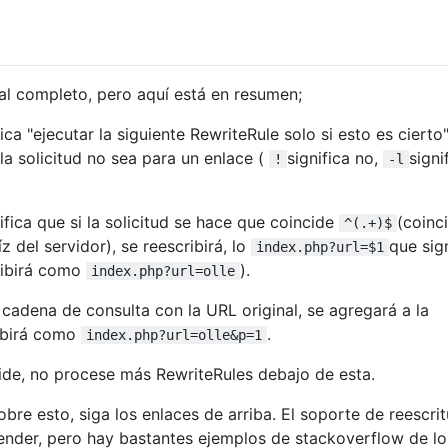
ial completo, pero aquí está en resumen;
ca "ejecutar la siguiente RewriteRule solo si esto es cierto"
la solicitud no sea para un enlace (
significa no,
signi
!
-l
fica que si la solicitud se hace que coincide
(coinc
^(.+)$
 del servidor), se reescribirá, lo
que sig
index.php?url=$1
ribirá como
).
index.php?url=olle
 cadena de consulta con la URL original, se agregará a la
ibirá como
.
index.php?url=olle&p=1
ncide, no procese más RewriteRules debajo de esta.
re esto, siga los enlaces de arriba. El soporte de reescrit
tender, pero hay bastantes ejemplos de stackoverflow de l