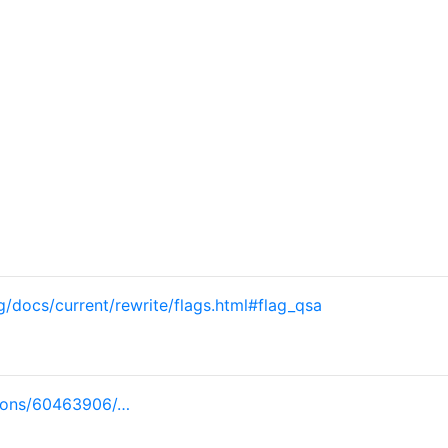
g/docs/current/rewrite/flags.html#flag_qsa
tions/60463906/…