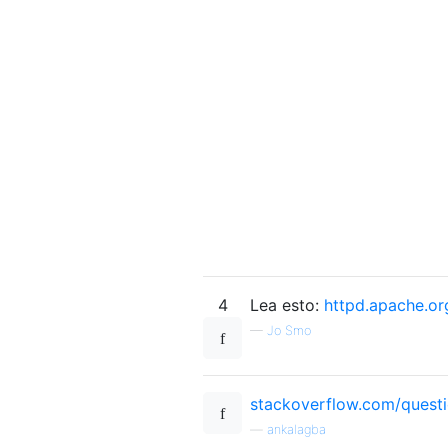
4
Lea esto:
httpd.apache.or
—
Jo Smo
stackoverflow.com/ques
—
ankalagba