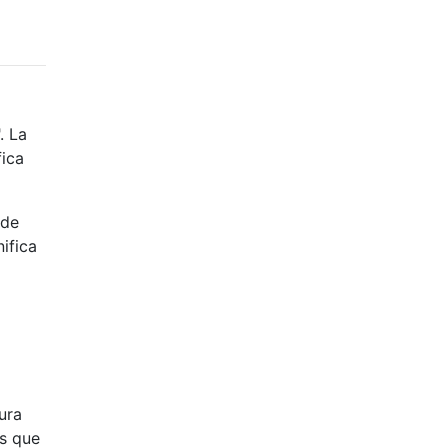
. La
fica
ide
nifica
ura
os que