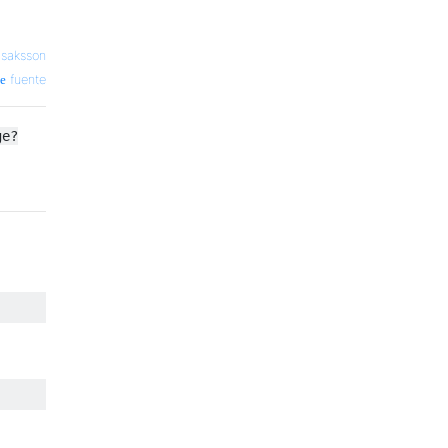
Isaksson
fuente
ge?