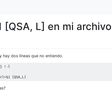
1 [QSA, L] en mi archivo
y hay dos líneas que no entiendo.
} !-l

as?