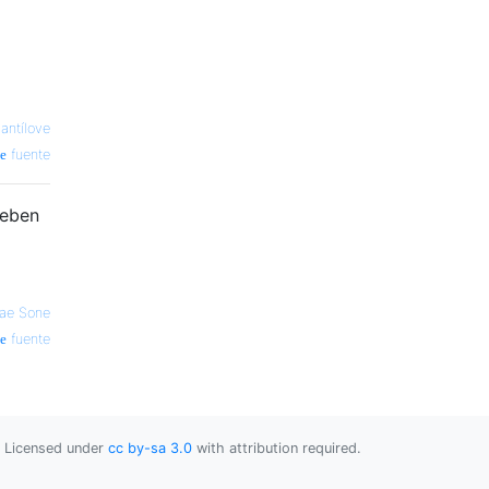
—
antílove
fuente
deben
ae Sone
fuente
Licensed under
cc by-sa 3.0
with attribution required.