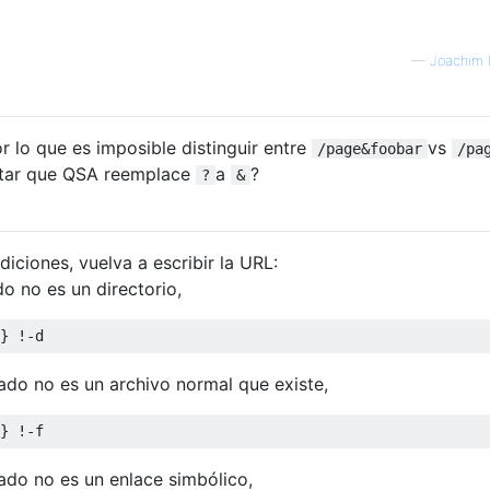
—
Joachim 
or lo que es imposible distinguir entre
vs
/page&foobar
/pa
tar que QSA reemplace
a
?
?
&
diciones, vuelva a escribir la URL:
do no es un directorio,
tado no es un archivo normal que existe,
tado no es un enlace simbólico,