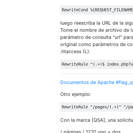
luego reescriba la URL de la sig
Tome el nombre de archivo de la
parámetro de consulta "url" par
original como parámetros de con
.htaccess (L).
Documentos de Apache #flag_q
Otro ejemplo:
Con la marca [QSA], una solicit
/ páginas / 123? uno = dos