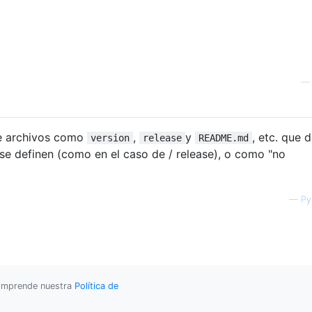
de archivos como
,
y
, etc. que 
version
release
README.md
 se definen (como en el caso de / release), o como "no
—
Py
 comprende nuestra
Política de