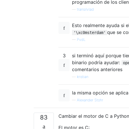
programación de los clien
—
transilvlad
Esto realmente ayuda si e
que se co
'\xc0msterdam'
—
PvdL
3
si terminó aquí porque ti
binario podría ayudar:
op
comentarios anteriores
—
kristian
la misma opción se aplica
—
Alexander Stohr
Cambiar el motor de C a Python 
83
El motor es C: