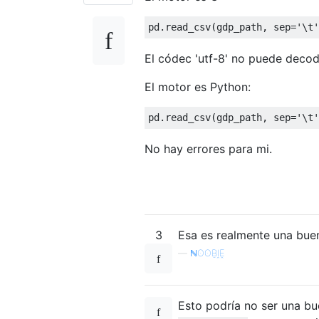
pd
.
read_csv
(
gdp_path
,
 sep
=
'\t'
El códec 'utf-8' no puede decodi
El motor es Python:
pd
.
read_csv
(
gdp_path
,
 sep
=
'\t'
No hay errores para mi.
3
Esa es realmente una bue
—
ℕʘʘḆḽḘ
Esto podría no ser una bu