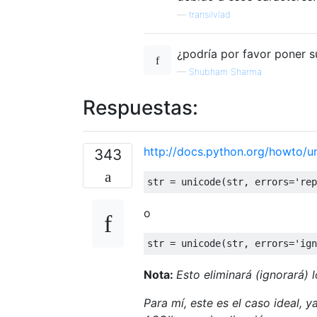
—
transilvlad
¿podría por favor poner 
—
Shubham Sharma
Respuestas:
http://docs.python.org/howto/u
343
str 
=
 unicode
(
str
,
 errors
=
'rep
o
str 
=
 unicode
(
str
,
 errors
=
'ign
Nota:
Esto eliminará (ignorará) 
Para mí, este es el caso ideal,