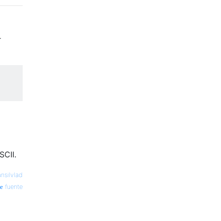
r
SCII.
ansilvlad
fuente