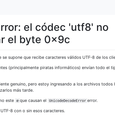
or: el códec 'utf8' no
r el byte 0x9c
 se supone que recibe caracteres válidos UTF-8 de los cli
tes (principalmente piratas informáticos) envían todo el ti
liente genuino, pero estoy ingresando a los archivos todos 
zarlos más tarde.
mo este
que causan el
error.
œ
UnicodeDecodeError
 UTF-8 con o sin esos caracteres.