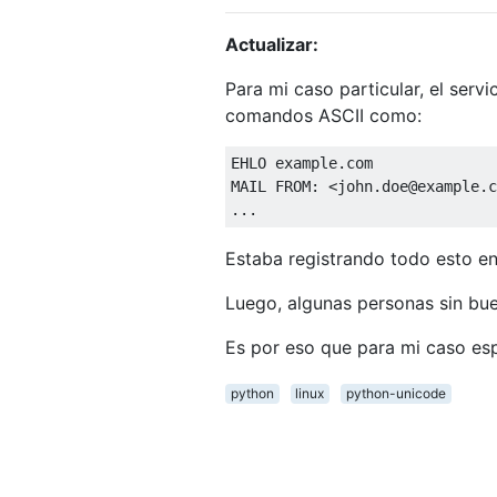
Actualizar:
Para mi caso particular, el servi
comandos ASCII como:
EHLO example
.
com

MAIL FROM
:
<
john
.
doe@example
.
c
...
Estaba registrando todo esto e
Luego, algunas personas sin bue
Es por eso que para mi caso esp
python
linux
python-unicode