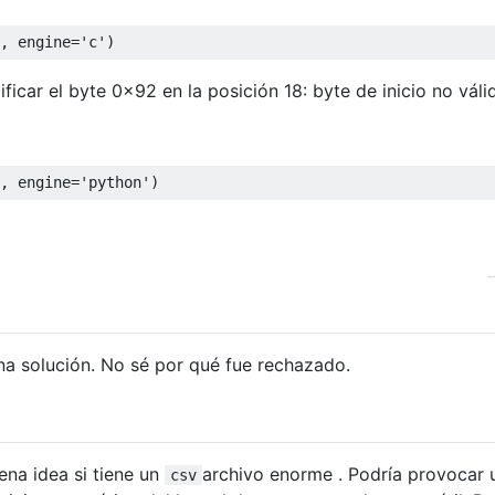
,
 engine
=
'c'
)
ficar el byte 0x92 en la posición 18: byte de inicio no váli
,
 engine
=
'python'
)
na solución. No sé por qué fue rechazado.
ena idea si tiene un
archivo enorme . Podría provocar 
csv