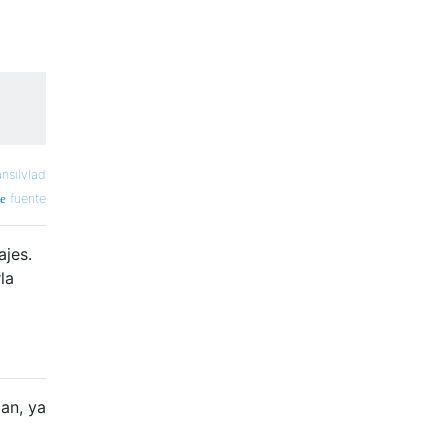
ansilvlad
fuente
ajes.
la
an, ya