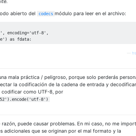
ite.
todo abierto del
módulo para leer en el archivo:
codecs
'
,
 encoding
=
'utf-8'
,
e'
)
as
 fdata
:
—
tr
 una mala práctica / peligroso, porque solo perderás person
ectar la codificación de la cadena de entrada y decodificar
o codificar como UTF-8, por
52').encode('utf-8')
ne razón, puede causar problemas. En mi caso, no me import
s adicionales que se originan por el mal formato y la