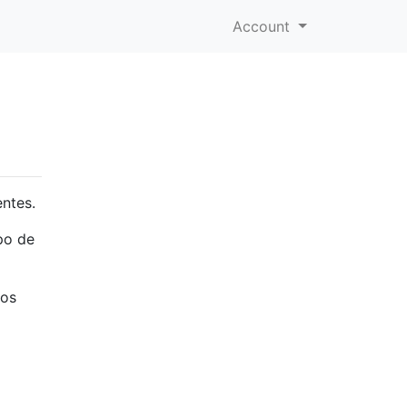
Account
entes.
po de
los