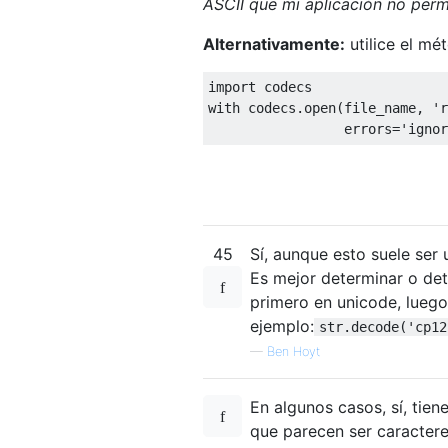
ASCII que mi aplicación no perm
Alternativamente:
utilice el mé
import
with
 codecs
.
open
(
file_name
,
'r
                 errors
=
'ignor
45
Sí, aunque esto suele ser
Es mejor determinar o det
primero en unicode, lueg
ejemplo:
str.decode('cp12
—
Ben Hoyt
En algunos casos, sí, tie
que parecen ser caractere