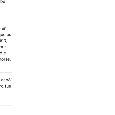
ebe
e en
que es
000).
brir
nó e
rores.
 capó'
ro fue