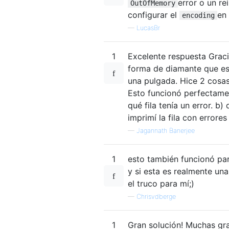
error o un re
OutOfMemory
configurar el
en
encoding
—
LucasBr
1
Excelente respuesta Graci
forma de diamante que est
una pulgada. Hice 2 cosas 
Esto funcionó perfectamen
qué fila tenía un error. b)
imprimí la fila con errore
—
Jagannath Banerjee
1
esto también funcionó par
y si esta es realmente un
el truco para mí;)
—
Chrisvdberge
1
Gran solución! Muchas gra