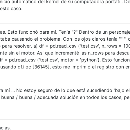
inicio automático del kernel de su computadora portátil. D
 este caso.
as. Esto funcionó para mí. Tenía "?" Dentro de un personaj
aba causando el problema. Con los ojos claros tenía "" ", 
para resolver. a) df = pd.read_csv ('test.csv', n_rows = 10
te sin el motor. Así que incrementé las n_rows para descu
 df = pd.read_csv ('test.csv', motor = 'python'). Esto funcio
s usando df.iloc [36145], esto me imprimió el registro con er
a mí ... No estoy seguro de lo que está sucediendo 'bajo el
a buena / buena / adecuada solución en todos los casos, pe
cias.