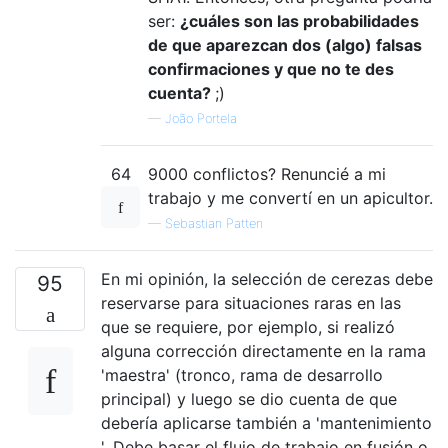
ser:
¿cuáles son las probabilidades
de que aparezcan dos (algo) falsas
confirmaciones y que no te des
cuenta?
;)
—
João Portela
64
9000 conflictos? Renuncié a mi
trabajo y me convertí en un apicultor.
—
Sebastian Patten
En mi opinión, la selección de cerezas debe
95
reservarse para situaciones raras en las
que se requiere, por ejemplo, si realizó
alguna corrección directamente en la rama
'maestra' (tronco, rama de desarrollo
principal) y luego se dio cuenta de que
debería aplicarse también a 'mantenimiento
'. Debe basar el flujo de trabajo en fusión o