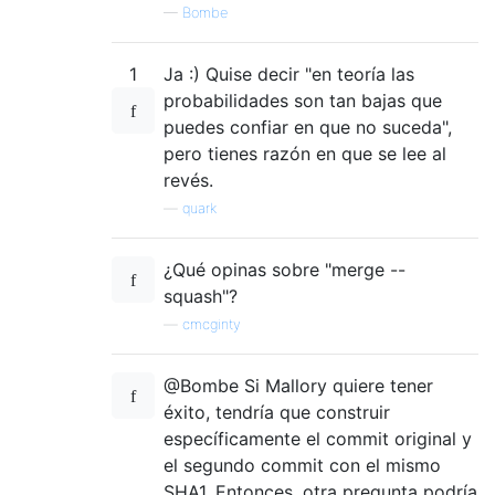
—
Bombe
1
Ja :) Quise decir "en teoría las
probabilidades son tan bajas que
puedes confiar en que no suceda",
pero tienes razón en que se lee al
revés.
—
quark
¿Qué opinas sobre "merge --
squash"?
—
cmcginty
@Bombe Si Mallory quiere tener
éxito, tendría que construir
específicamente el commit original y
el segundo commit con el mismo
SHA1. Entonces, otra pregunta podría