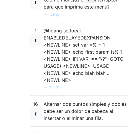
para que imprima este menú?
—
hoang
1
@hoang setlocal
ENABLEDELAYEDEXPANSION
<NEWLINE> set var =% ~ 1
<NEWLINE> echo first param is% 1
<NEWLINE> IF! VAR! == "/?" (GOTO
USAGE) <NEWLINE>: USAGE
<NEWLINE> echo blah blah ..
<NEWLINE>
—
GL2014
16
Alternar dos puntos simples y dobles
debe ser un dolor de cabeza al
insertar o eliminar una fila.