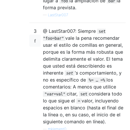
lugar a
la ampliación de
la
foo
bar
forma prevista.
—
LastStar007
3
@ LastStar007: Siempre
set
vale la pena recomendar
"foo=bar"
usar el estilo de comillas en general,
porque es la forma más robusta que
delimita claramente el valor. El tema
que usted está describiendo es
inherente
's
comportamiento, y
set
no es específico de
los
%= … =%
comentarios: A menos que utilice
citar,
considera todo
"var=val"
set
lo que sigue el
valor, incluyendo
=
espacios en blanco (hasta el final de
la línea o, en su caso, el inicio de el
siguiente comando en línea).
—
mklement0