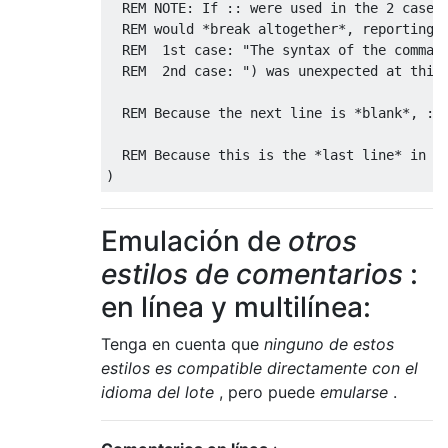
  REM NOTE: If :: were used in the 2 cases 
  REM would *break altogether*, reporting:

  REM  1st case: "The syntax of the command
  REM  2nd case: ") was unexpected at this 
  REM Because the next line is *blank*, :: 
  REM Because this is the *last line* in th
Emulación de
otros
estilos de comentarios
:
en línea y multilínea:
Tenga en cuenta que
ninguno de estos
estilos es compatible directamente con el
idioma del lote
, pero puede
emularse
.