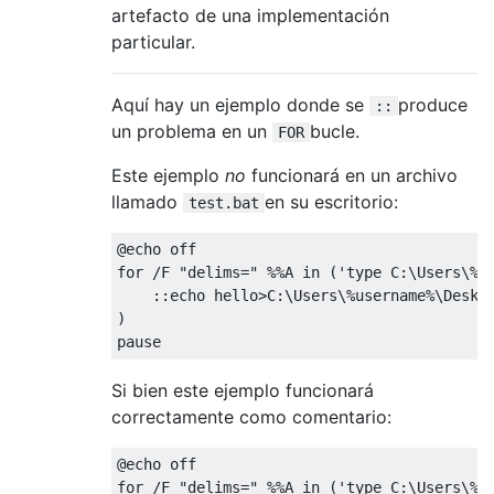
artefacto de una implementación
particular.
Aquí hay un ejemplo donde se
produce
::
un problema en un
bucle.
FOR
Este ejemplo
no
funcionará en un archivo
llamado
en su escritorio:
test.bat
@echo off

for /F "delims=" %%A in ('type C:\Users\%us
    ::echo hello>C:\Users\%username%\Deskto
)

Si bien este ejemplo funcionará
correctamente como comentario:
@echo off

for /F "delims=" %%A in ('type C:\Users\%us