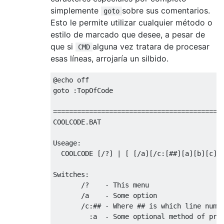
simplemente
sobre sus comentarios.
goto
Esto le permite utilizar cualquier método o
estilo de marcado que desee, a pesar de
que si
alguna vez tratara de procesar
CMD
esas líneas, arrojaría un silbido.
@echo off

goto :TopOfCode

===========================================
COOLCODE.BAT

Useage:

  COOLCODE [/?] | [ [/a][/c:[##][a][b][c]] 
Switches:

       /?    - This menu

       /a    - Some option

       /c:## - Where ## is which line numbe
         :a  - Some optional method of proc