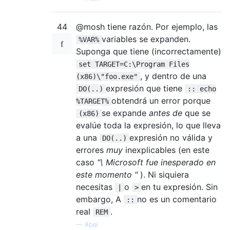
44
@mosh tiene razón. Por ejemplo, las
variables se expanden.
%VAR%
Suponga que tiene (incorrectamente)
set TARGET=C:\Program Files
, y dentro de una
(x86)\"foo.exe"
expresión que tiene
DO(..)
:: echo
obtendrá un error porque
%TARGET%
se expande
antes de
que se
(x86)
evalúe toda la expresión, lo que lleva
a una
expresión no válida y
DO(..)
errores
muy
inexplicables (en este
caso
"\ Microsoft fue inesperado en
este momento "
). Ni siquiera
necesitas
o
en tu expresión. Sin
|
>
embargo, A
no es un comentario
::
real
.
REM
—
Abel