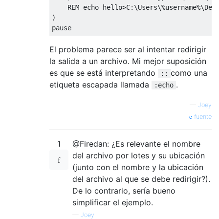
    REM echo hello>C:\Users\%username%\Desk
)

El problema parece ser al intentar redirigir
la salida a un archivo. Mi mejor suposición
es que se está interpretando
como una
::
etiqueta escapada llamada
.
:echo
—
Joey
fuente
1
@Firedan: ¿Es relevante el nombre
del archivo por lotes y su ubicación
(junto con el nombre y la ubicación
del archivo al que se debe redirigir?).
De lo contrario, sería bueno
simplificar el ejemplo.
—
Joey