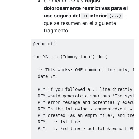
O
: memorice las
reglas
dolorosamente restrictivas para el
uso seguro del
interior
,
::
(...)
que se resumen en el siguiente
fragmento:
@echo off

for %%i in ("dummy loop") do (

  :: This works: ONE comment line only, fol
  date /t

  REM If you followed a :: line directly wi
  REM would generate a spurious "The system
  REM error message and potentially execute
  REM In the following - commented-out - ex
  REM created (as an empty file), and the E
  REM   :: 1st line

  REM   :: 2nd line > out.txt & echo HERE
