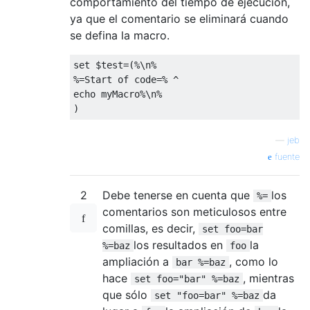
comportamiento del tiempo de ejecución,
ya que el comentario se eliminará cuando
se defina la macro.
set $test=(%\n%

%=Start of code=% ^

echo myMacro%\n%

—
jeb
fuente
2
Debe tenerse en cuenta que
los
%=
comentarios son meticulosos entre
comillas, es decir,
set foo=bar
los resultados en
la
%=baz
foo
ampliación a
, como lo
bar %=baz
hace
, mientras
set foo="bar" %=baz
que sólo
da
set "foo=bar" %=baz