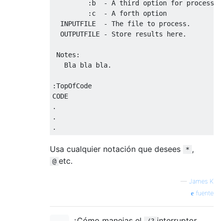
         :b  - A third option for processin
         :c  - A forth option

  INPUTFILE  - The file to process.

  OUTPUTFILE - Store results here.

 Notes:

   Bla bla bla.

:TopOfCode

CODE

.

.

Usa cualquier notación que desees
,
*
etc.
@
—
James K
fuente
¿Cómo manejas el
interruptor
/?