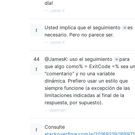
día!
—
James K
Usted implica que el seguimiento
es
=
necesario. Pero no parece ser.
—
James K
44
@JamesK: uso el seguimiento
para
=
que algo como% = ExitCode =% sea u
"comentario" y no una variable
dinámica. Prefiero usar un estilo que
siempre funcione (a excepción de las
limitaciones indicadas al final de la
respuesta, por supuesto).
—
dbenham
Consulte
stackoverflow.com/a/20169219/16897