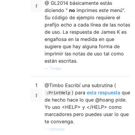
@ GL2014 básicamente estás
diciendo "
no
imprimes
este
menú".
Su código de ejemplo requiere el
prefijo echo a cada línea de las notas
de uso. La respuesta de James K es
engañosa en la medida en que
sugiere que hay alguna forma de
imprimir las notas de uso tal como
están escritas.
—
Timbo
1
@Timbo Escribí una subrutina (
) para
esta respuesta
que
:PrintHelp
de hecho hace lo que @hoang pide.
Yo uso <HELP> y </HELP> como
marcadores pero puedes usar lo que
te convenga.
—
cdlvcdlv