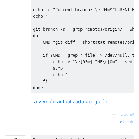
echo -e "Current branch: \e[94m$CURRENT_BRA
echo ''

git branch -a | grep remotes/origin/ | whil
do

    CMD="git diff --shortstat remotes/origi
    if $CMD | grep ' file' > /dev/null; the
        echo -e "\e[93m$LINE\e[0m" | sed 's
        $CMD

        echo ''

    fi

La versión actualizada del guión
—
moldcraft
fuente