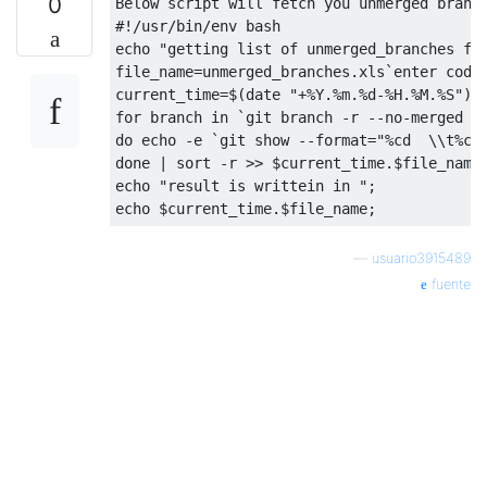
0
Below script will fetch you unmerged branch
#!/usr/bin/env bash

echo "getting list of unmerged_branches fro
file_name=unmerged_branches.xls`enter code 
current_time=$(date "+%Y.%m.%d-%H.%M.%S")

for branch in `git branch -r --no-merged | 
do echo -e `git show --format="%cd  \\t%cr 
done | sort -r >> $current_time.$file_name

echo "result is writtein in ";

—
usuario3915489
fuente