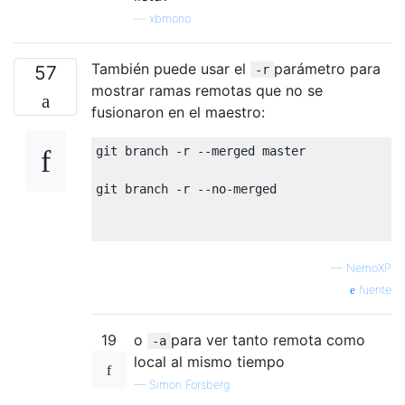
—
xbmono
También puede usar el
parámetro para
57
-r
mostrar ramas remotas que no se
fusionaron en el maestro:
git branch -r --merged master

git branch -r --no-merged

—
NemoXP
fuente
19
o
para ver tanto remota como
-a
local al mismo tiempo
—
Simon Forsberg