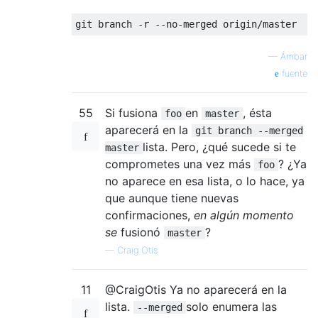
—
Ámbar
fuente
55
Si fusiona
en
, ésta
foo
master
aparecerá en la
git branch --merged
lista. Pero, ¿qué sucede si te
master
comprometes una vez más
? ¿Ya
foo
no aparece en esa lista, o lo hace, ya
que aunque tiene nuevas
confirmaciones,
en algún momento
se
fusionó
?
master
—
Craig Otis
11
@CraigOtis Ya no aparecerá en la
lista.
solo enumera las
--merged