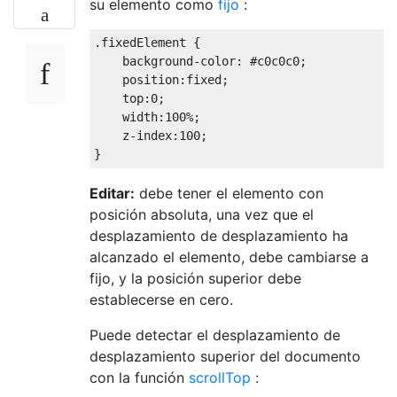
su elemento como
fijo
:
.
fixedElement 
{
    background
-
color
:
#
c0c0c0
;
    position
:
fixed
;
    top
:
0
;
    width
:
100
%;
    z
-
index
:
100
;
}
Editar:
debe tener el elemento con
posición absoluta, una vez que el
desplazamiento de desplazamiento ha
alcanzado el elemento, debe cambiarse a
fijo, y la posición superior debe
establecerse en cero.
Puede detectar el desplazamiento de
desplazamiento superior del documento
con la función
scrollTop
: