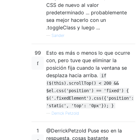
CSS de nuevo al valor
predeterminado ... probablemente
sea mejor hacerlo con un
.toggleClass y luego ...
—
Sander
99
Esto es más o menos lo que ocurre
con, pero tuve que eliminar la
posición fija cuando la ventana se
desplaza hacia arriba.
if
($(this).scrollTop() < 200 &&
$el.css('position') == 'fixed') {
$('.fixedElement').css({'position':
'static', 'top': '0px'}); }
—
Derrick Petzold
1
@DerrickPetzold Puse eso en la
respuesta, cosas bastante