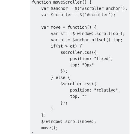
function
 moveScroller
()
{
var
 $anchor 
=
 $
(
"#scroller-anchor"
);
var
 $scroller 
=
 $
(
'#scroller'
);
var
 move 
=
function
()
{
var
 st 
=
 $
(
window
).
scrollTop
();
var
 ot 
=
 $anchor
.
offset
().
top
;
if
(
st 
>
 ot
)
{
            $scroller
.
css
({
                position
:
"fixed"
,
                top
:
"0px"
});
}
else
{
            $scroller
.
css
({
                position
:
"relative"
,
                top
:
""
});
}
};
    $
(
window
).
scroll
(
move
);
    move
();
}