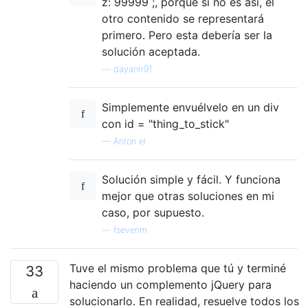
z: 99999 ;, porque si no es así, el
otro contenido se representará
primero. Pero esta debería ser la
solución aceptada.
—
dayanrr91
Simplemente envuélvelo en un div
con id = "thing_to_stick"
—
Anton el
Solución simple y fácil. Y funciona
mejor que otras soluciones en mi
caso, por supuesto.
—
fsevenm
Tuve el mismo problema que tú y terminé
33
haciendo un complemento jQuery para
solucionarlo. En realidad, resuelve todos los