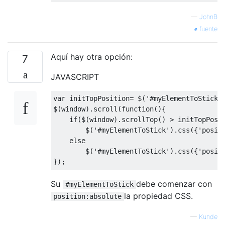
—
JohnB
fuente
Aquí hay otra opción:
7
JAVASCRIPT
var
 initTopPosition
=
 $
(
'#myElementToStick'
$
(
window
).
scroll
(
function
(){
if
(
$
(
window
).
scrollTop
()
>
 initTopPosi
        $
(
'#myElementToStick'
).
css
({
'posit
else
        $
(
'#myElementToStick'
).
css
({
'posit
});
Su
debe comenzar con
#myElementToStick
la propiedad CSS.
position:absolute
—
Kunde