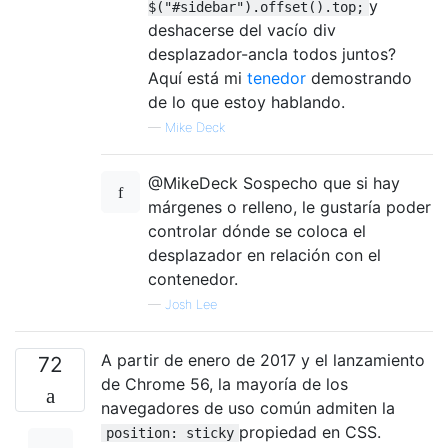
y
$("#sidebar").offset().top;
deshacerse del vacío div
desplazador-ancla todos juntos?
Aquí está mi
tenedor
demostrando
de lo que estoy hablando.
—
Mike Deck
@MikeDeck Sospecho que si hay
márgenes o relleno, le gustaría poder
controlar dónde se coloca el
desplazador en relación con el
contenedor.
—
Josh Lee
A partir de enero de 2017 y el lanzamiento
72
de Chrome 56, la mayoría de los
navegadores de uso común admiten la
propiedad en CSS.
position: sticky