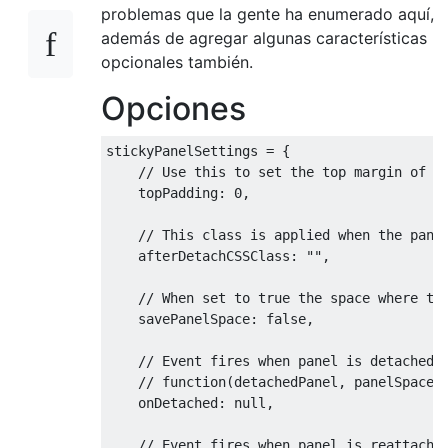
problemas que la gente ha enumerado aquí,
además de agregar algunas características
opcionales también.
Opciones
stickyPanelSettings 
=
{
// Use this to set the top margin of t
    topPadding
:
0
,
// This class is applied when the pane
    afterDetachCSSClass
:
""
,
// When set to true the space where th
    savePanelSpace
:
false
,
// Event fires when panel is detached
// function(detachedPanel, panelSpacer
    onDetached
:
null
,
// Event fires when panel is reattache