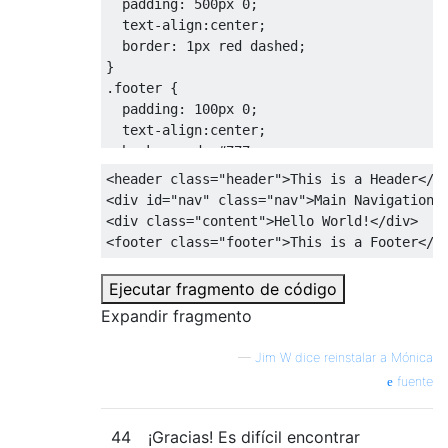
padding
:
500px
0
;
text-align
:
center
;
border
:
1px
 red dashed
;
}
.
footer 
{
padding
:
100px
0
;
text-align
:
center
;
background
:
#777
;
border
:
1px
 red dashed
;
<header
class
=
"header"
>
This is a Header
</h
}
<div
id
=
"nav"
class
=
"nav"
>
Main Navigation
<
<div
class
=
"content"
>
Hello World!
</div>
<footer
class
=
"footer"
>
This is a Footer
</f
Ejecutar fragmento de código
Expandir fragmento
—
Jim W dice reinstalar a Mónica
fuente
44
¡Gracias! Es difícil encontrar