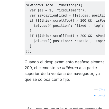
$
(
window
).
scroll
(
function
(
e
){
var
 $el 
=
 $
(
'.fixedElement'
);
var
 isPositionFixed 
=
(
$el
.
css
(
'position
if
(
$
(
this
).
scrollTop
()
>
200
&&
!
isPosi
    $el
.
css
({
'position'
:
'fixed'
,
'top'
:
'
}
if
(
$
(
this
).
scrollTop
()
<
200
&&
 isPosit
    $el
.
css
({
'position'
:
'static'
,
'top'
:
}
});
Cuando el desplazamiento desfase alcanza
200, el elemento se
adhieren
a la parte
superior de la ventana del navegador, ya
que se coloca como fijo.
—
CMS
fuente
44
eso no logra lo que estoy buscando.