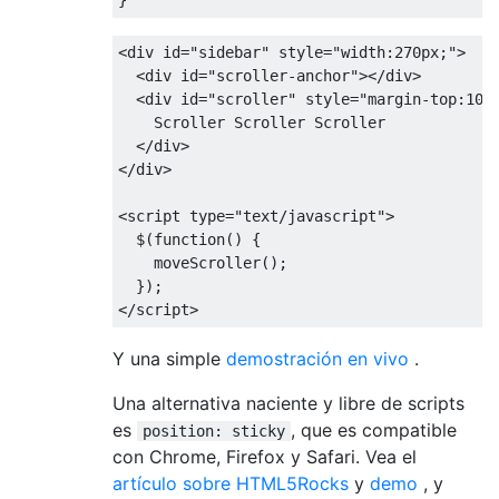
<
div id
=
"sidebar"
 style
=
"width:270px;"
>
<
div id
=
"scroller-anchor"
></
div
>
<
div id
=
"scroller"
 style
=
"margin-top:10p
Scroller
Scroller
Scroller
</
div
>
</
div
>
<
script type
=
"text/javascript"
>
  $
(
function
()
{
    moveScroller
();
});
</
script
>
Y una simple
demostración en vivo
.
Una alternativa naciente y libre de scripts
es
, que es compatible
position: sticky
con Chrome, Firefox y Safari. Vea el
artículo sobre HTML5Rocks
y
demo
, y