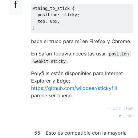
#
thing_to_stick 
{
  position
:
 sticky
;
  top
:
0px
;
}
hace el truco para mí en Firefox y Chrome.
En Safari todavía necesitas usar
position:
.
-webkit-sticky
Polyfills están disponibles para Internet
Explorer y Edge;
https://github.com/wilddeer/stickyfill
parece ser bueno.
—
Colin 't Hart
fuente
55
Esto es compatible con la mayoría