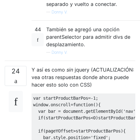
separado y vuelto a conectar.
—
Donny V.
44
También se agregó una opción
parentSelector para admitir divs de
desplazamiento.
—
Donny V.
Y así es como
sin
jquery (ACTUALIZACIÓN:
24
vea otras respuestas donde ahora puede
hacer esto solo con CSS)
var
 startProductBarPos
=-
1
;
window
.
onscroll
=
function
(){
var
 bar 
=
 document
.
getElementById
(
'nav'
)
if
(
startProductBarPos
<
0
)
startProductBarP
if
(
pageYOffset
>
startProductBarPos
){
    bar
.
style
.
position
=
'fixed'
;