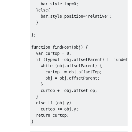
    bar
.
style
.
top
=
0
;
}
else
{
    bar
.
style
.
position
=
'relative'
;
}
};
function
 findPosY
(
obj
)
{
var
 curtop 
=
0
;
if
(
typeof
(
obj
.
offsetParent
)
!=
'undefi
while
(
obj
.
offsetParent
)
{
      curtop 
+=
 obj
.
offsetTop
;
      obj 
=
 obj
.
offsetParent
;
}
    curtop 
+=
 obj
.
offsetTop
;
}
else
if
(
obj
.
y
)
    curtop 
+=
 obj
.
y
;
return
 curtop
;
}