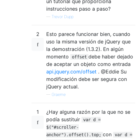
un tutorial que proporciona
instrucciones paso a paso?
—
Trevor Dupp
2
Esto parece funcionar bien, cuando
uso la misma versión de jQuery que
la demostración (1.3.2). En algún
momento
debe haber dejado
offset
de aceptar un objeto como entrada
api.jquery.com/offset
. @Eddie Su
modificación debe ser segura con
jQuery actual.
—
Graeme
1
¿Hay alguna razón por la que no se
podía sustituir
var d =
$("#scroller-
con
anchor").offset().top;
var d =