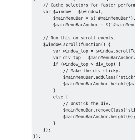
// Cache selectors for faster performa
var
 $window 
=
 $
(
window
),
        $mainMenuBar 
=
 $
(
'#mainMenuBar'
),
        $mainMenuBarAnchor 
=
 $
(
'#mainMenuB
// Run this on scroll events.
    $window
.
scroll
(
function
()
{
var
 window_top 
=
 $window
.
scrollTop
var
 div_top 
=
 $mainMenuBarAnchor
.
o
if
(
window_top 
>
 div_top
)
{
// Make the div sticky.
            $mainMenuBar
.
addClass
(
'stick'
)
            $mainMenuBarAnchor
.
height
(
$mai
}
else
{
// Unstick the div.
            $mainMenuBar
.
removeClass
(
'stic
            $mainMenuBarAnchor
.
height
(
0
);
}
});
});