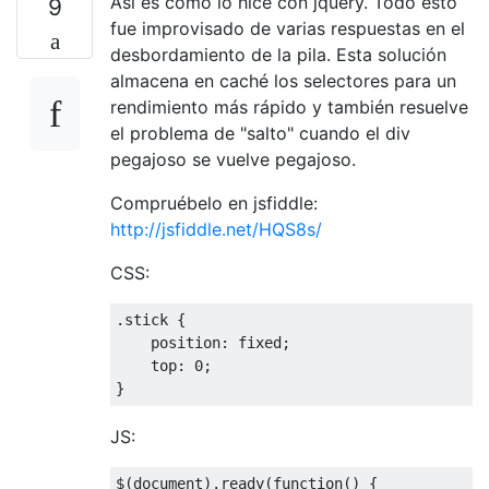
Así es como lo hice con jquery. Todo esto
9
fue improvisado de varias respuestas en el
desbordamiento de la pila. Esta solución
almacena en caché los selectores para un
rendimiento más rápido y también resuelve
el problema de "salto" cuando el div
pegajoso se vuelve pegajoso.
Compruébelo en jsfiddle:
http://jsfiddle.net/HQS8s/
CSS:
.
stick 
{
    position
:
 fixed
;
    top
:
0
;
}
JS:
$
(
document
).
ready
(
function
()
{