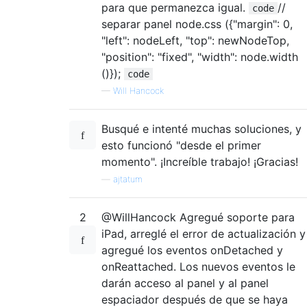
para que permanezca igual.
//
code
separar panel node.css ({"margin": 0,
"left": nodeLeft, "top": newNodeTop,
"position": "fixed", "width": node.width
()});
code
—
Will Hancock
Busqué e intenté muchas soluciones, y
esto funcionó "desde el primer
momento". ¡Increíble trabajo! ¡Gracias!
—
ajtatum
2
@WillHancock Agregué soporte para
iPad, arreglé el error de actualización y
agregué los eventos onDetached y
onReattached. Los nuevos eventos le
darán acceso al panel y al panel
espaciador después de que se haya