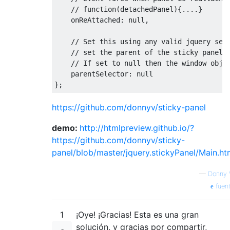
// function(detachedPanel){....}
    onReAttached
:
null
,
// Set this using any valid jquery sel
// set the parent of the sticky panel.
// If set to null then the window obje
    parentSelector
:
null
};
https://github.com/donnyv/sticky-panel
demo:
http://htmlpreview.github.io/?
https://github.com/donnyv/sticky-
panel/blob/master/jquery.stickyPanel/Main.h
—
Donny 
fuen
1
¡Oye! ¡Gracias! Esta es una gran
solución, y gracias por compartir,