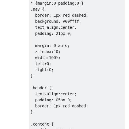
*
{
margin
:
0
;
padding
:
0
;}
.
nav 
{
border
:
1px
 red dashed
;
background
:
#00ffff
;
text-align
:
center
;
padding
:
21px
0
;
margin
:
0
 auto
;
z-index
:
10
;
width
:
100%
;
left
:
0
;
right
:
0
;
}
.
header 
{
text-align
:
center
;
padding
:
65px
0
;
border
:
1px
 red dashed
;
}
.
content 
{