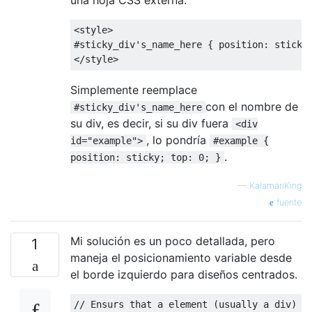
<
style
>
#
sticky_div
'
s_name_here 
{
 position
:
 sticky
</
style
>
Simplemente reemplace
con el nombre de
#sticky_div's_name_here
su div, es decir, si su div fuera
<div
, lo pondría
id="example">
#example {
.
position: sticky; top: 0; }
—
KalamariKing
fuente
Mi solución es un poco detallada, pero
1
maneja el posicionamiento variable desde
el borde izquierdo para diseños centrados.
// Ensurs that a element (usually a div) s