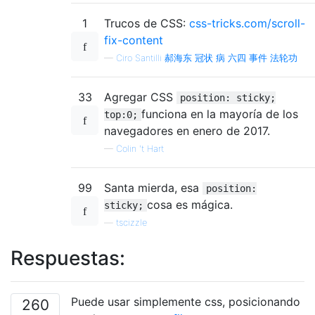
1
Trucos de CSS:
css-tricks.com/scroll-
fix-content
—
Ciro Santilli 郝海东 冠状 病 六四 事件 法轮功
33
Agregar CSS
position: sticky;
funciona en la mayoría de los
top:0;
navegadores en enero de 2017.
—
Colin 't Hart
99
Santa mierda, esa
position:
cosa es mágica.
sticky;
—
tscizzle
Respuestas:
Puede usar simplemente css, posicionando
260