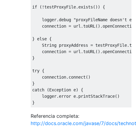
if
(!
testProxyFile
.
exists
())
{
    logger
.
debug 
"proxyFileName doesn't ex
    connection 
=
 url
.
toURL
().
openConnectio
}
else
{
String
 proxyAddress 
=
 testProxyFile
.
tex
    connection 
=
 url
.
toURL
().
openConnectio
}
try
{
    connection
.
connect
()
}
catch
(
Exception
 e
)
{
    logger
.
error e
.
printStackTrace
()
}
Referencia completa:
http://docs.oracle.com/javase/7/docs/technot