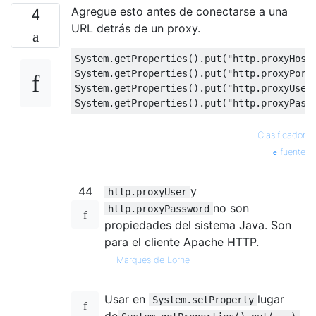
Agregue esto antes de conectarse a una
4
URL detrás de un proxy.
System
.
getProperties
().
put
(
"http.proxyHost
System
.
getProperties
().
put
(
"http.proxyPort
System
.
getProperties
().
put
(
"http.proxyUser
System
.
getProperties
().
put
(
"http.proxyPass
—
Clasificador
fuente
44
y
http.proxyUser
no son
http.proxyPassword
propiedades del sistema Java. Son
para el cliente Apache HTTP.
—
Marqués de Lorne
Usar en
lugar
System.setProperty
de