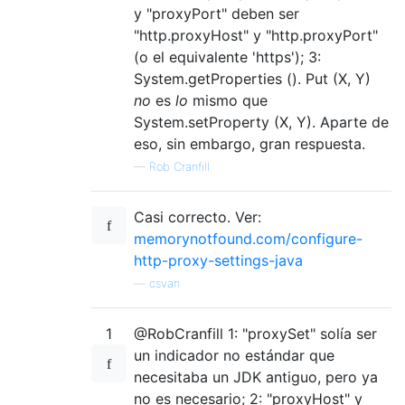
y "proxyPort" deben ser
"http.proxyHost" y "http.proxyPort"
(o el equivalente 'https'); 3:
System.getProperties (). Put (X, Y)
no
es
lo
mismo que
System.setProperty (X, Y). Aparte de
eso, sin embargo, gran respuesta.
—
Rob Cranfill
Casi correcto. Ver:
memorynotfound.com/configure-
http-proxy-settings-java
—
csvan
1
@RobCranfill 1: "proxySet" solía ser
un indicador no estándar que
necesitaba un JDK antiguo, pero ya
no es necesario; 2: "proxyHost" y