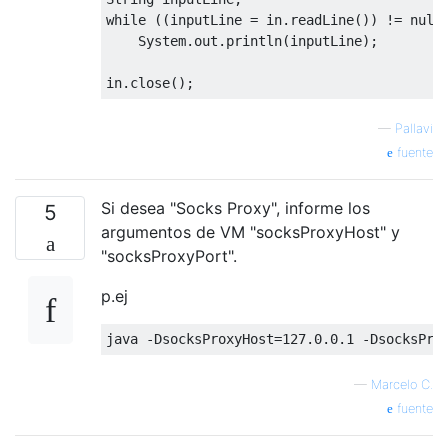
while
((
inputLine 
=
 in
.
readLine
())
!=
null
System
.
out
.
println
(
inputLine
);
in
.
close
();
—
Pallavi
fuente
Si desea "Socks Proxy", informe los
5
argumentos de VM "socksProxyHost" y
"socksProxyPort".
p.ej
java 
-
DsocksProxyHost
=
127.0
.
0.1
-
DsocksPro
—
Marcelo C.
fuente