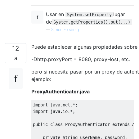
Usar en
lugar
System.setProperty
de
System.getProperties().put(...)
—
Simon Forsberg
Puede establecer algunas propiedades sobre
12
-Dhttp.proxyPort = 8080, proxyHost, etc.
pero si necesita pasar por un proxy de auten
ejemplo:
ProxyAuthenticator.java
import
 java
.
net
.*;
import
 java
.
io
.*;
public
class
ProxyAuthenticator
extends
Au
private
String
 userName
,
 password
;