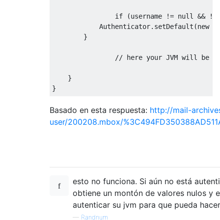
if
(
username 
!=
null
&&
!
u
Authenticator
.
setDefault
(
new
P
}
// here your JVM will be a
}
}
Basado en esta respuesta:
http://mail-archi
user/200208.mbox/%3C494FD350388AD5
esto no funciona. Si aún no está autenti
obtiene un montón de valores nulos y e
autenticar su jvm para que pueda hacer
—
Randnum