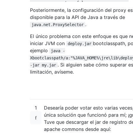
return
false
;
}
Posteriormente, la configuración del proxy es
disponible para la API de Java a través de
return
true
;
.
java.net.ProxySelector
}
}
El único problema con este enfoque es que n
iniciar JVM con
bootclasspath, p
deploy.jar
ejemplo
java -
Xbootclasspath/a:"%JAVA_HOME%\jre\lib\deplo
. Si alguien sabe cómo superar e
-jar my.jar
limitación, avíseme.
1
Desearía poder votar esto varias veces,
única solución que funcionó para mí; ¡g
Tuve que descargar el jar de registro d
apache commons desde aquí: