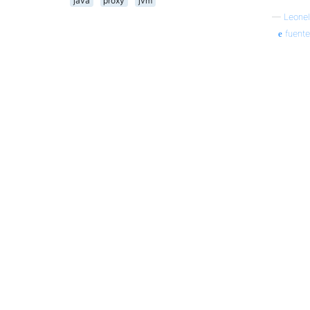
java
proxy
jvm
—
Leonel
fuente