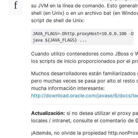
su JVM en la línea de comando. Esto general
shell (en Unix) o en un archivo bat (en Windo
script de shell de Unix:
JAVA_FLAGS
=-
Dhttp
.
proxyHost
=
10.0
.
0.100
-
Dh
java $
{
JAVA_FLAGS
}
...
Cuando utilizo contenedores como JBoss o We
los scripts de inicio proporcionados por el p
Muchos desarrolladores están familiarizados 
pero muchas veces se pasa por alto el resto
mucha información interesante:
http://download.oracle.com/javase/6/docs/te
Actualización:
si no desea utilizar el proxy p
locales / intranet, consulte el comentario de
¡Además, no olvide la propiedad http.nonPro