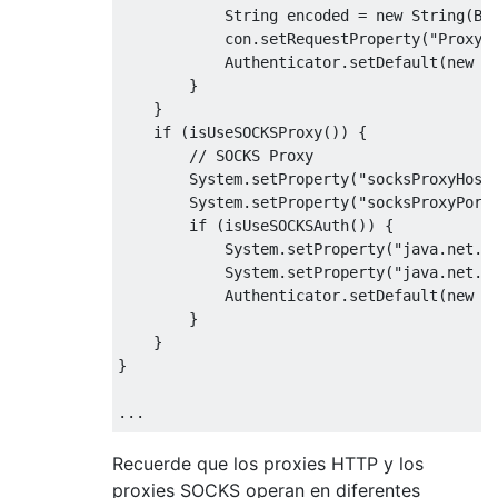
String
 encoded 
=
new
String
(
Ba
            con
.
setRequestProperty
(
"Proxy-
Authenticator
.
setDefault
(
new
P
}
}
if
(
isUseSOCKSProxy
())
{
// SOCKS Proxy
System
.
setProperty
(
"socksProxyHost
System
.
setProperty
(
"socksProxyPort
if
(
isUseSOCKSAuth
())
{
System
.
setProperty
(
"java.net.s
System
.
setProperty
(
"java.net.s
Authenticator
.
setDefault
(
new
P
}
}
}
...
public
class
ProxyAuth
extends
Authenticat
Recuerde que los proxies HTTP y los
private
PasswordAuthentication
 auth
;
proxies SOCKS operan en diferentes