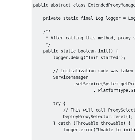
public
abstract
class
ExtendedProxyManager
private
static
final
Log
 logger 
=
LogF
/**

     * After calling this method, proxy set
     */
public
static
boolean
 init
()
{
        logger
.
debug
(
"Init started"
);
// Initialization code was taken f
ServiceManager
.
setService
(
System
.
getProp
:
PlatformType
.
STA
try
{
// This will call ProxySelecto
DeployProxySelector
.
reset
();
}
catch
(
Throwable
 throwable
)
{
            logger
.
error
(
"Unable to initia