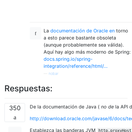
La
documentación de Oracle en
torno
a esto parece bastante obsoleta
(aunque probablemente sea válida).
Aquí hay algo más moderno de Spring:
docs.spring.io/spring-
integration/reference/html/…
—
nobar
Respuestas:
De la documentación de Java (
no de
la API d
350
http://download.oracle.com/javase/6/docs/te
Establezca las banderas JVM
http.proxyHost