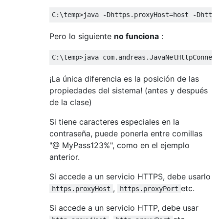
C
:
\temp
>
java 
-
Dhttps
.
proxyHost
=
host 
-
Dhttp
Pero lo siguiente
no funciona
:
C
:
\temp
>
java com
.
andreas
.
JavaNetHttpConnec
¡La única diferencia es la posición de las
propiedades del sistema! (antes y después
de la clase)
Si tiene caracteres especiales en la
contraseña, puede ponerla entre comillas
"@ MyPass123%", como en el ejemplo
anterior.
Si accede a un servicio HTTPS, debe usarlo
,
etc.
https.proxyHost
https.proxyPort
Si accede a un servicio HTTP, debe usar