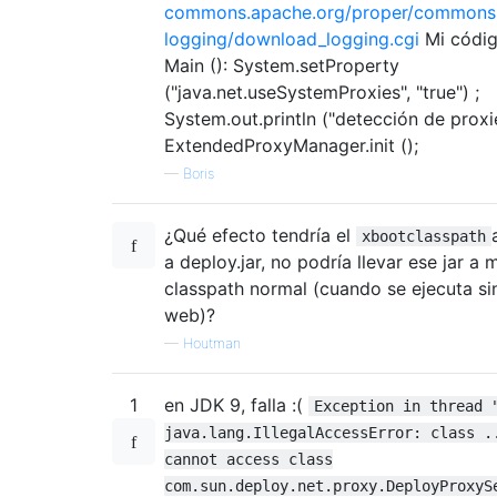
commons.apache.org/proper/commons
logging/download_logging.cgi
Mi códig
Main (): System.setProperty
("java.net.useSystemProxies", "true") ;
System.out.println ("detección de proxie
ExtendedProxyManager.init ();
—
Boris
¿Qué efecto tendría el
xbootclasspath
a deploy.jar, no podría llevar ese jar a m
classpath normal (cuando se ejecuta sin
web)?
—
Houtman
1
en JDK 9, falla :(
Exception in thread 
java.lang.IllegalAccessError: class .
cannot access class
com.sun.deploy.net.proxy.DeployProxyS