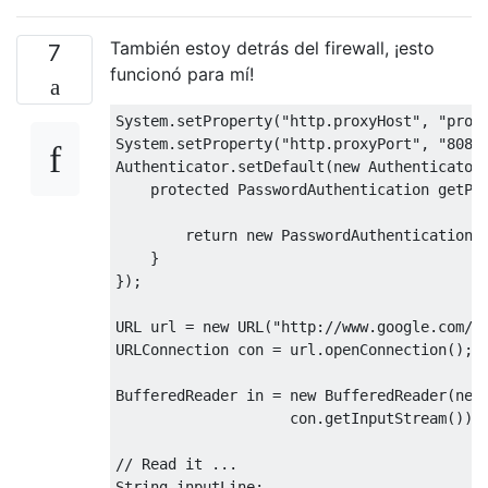
También estoy detrás del firewall, ¡esto
7
funcionó para mí!
System
.
setProperty
(
"http.proxyHost"
,
"prox
System
.
setProperty
(
"http.proxyPort"
,
"808"
Authenticator
.
setDefault
(
new
Authenticator
protected
PasswordAuthentication
 getPa
return
new
PasswordAuthentication
(
}
});
URL url 
=
new
 URL
(
"http://www.google.com/"
URLConnection
 con 
=
 url
.
openConnection
();
BufferedReader
 in 
=
new
BufferedReader
(
new
                    con
.
getInputStream
()))
// Read it ...
String
 inputLine
;