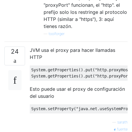
"proxyPort" funcionan, el "http". el
prefijo solo los restringe al protocolo
HTTP (similar a "https"), 3: aquí
tienes razón.
—
toolforger
JVM usa el proxy para hacer llamadas
24
HTTP
System
.
getProperties
().
put
(
"http.proxyHost
System
.
getProperties
().
put
(
"http.proxyPort
Esto puede usar el proxy de configuración
del usuario
System
.
setProperty
(
"java.net.useSystemProx
—
sarath
fuente