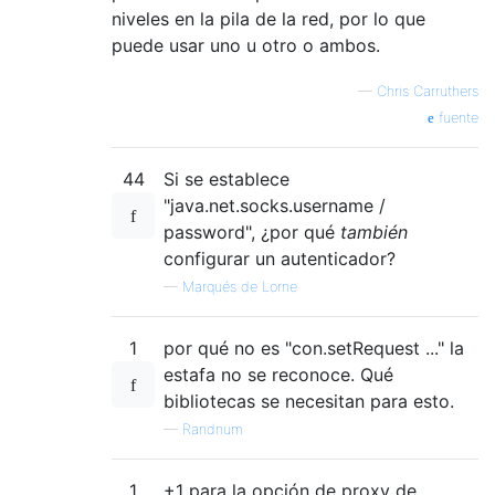
niveles en la pila de la red, por lo que
private
ProxyAuth
(
String
 user
,
String
 
puede usar uno u otro o ambos.
        auth 
=
new
PasswordAuthentication
(
}
—
Chris Carruthers
fuente
protected
PasswordAuthentication
 getPa
return
 auth
;
}
44
Si se establece
}
"java.net.socks.username /
password", ¿por qué
también
...
configurar un autenticador?
—
Marqués de Lorne
1
por qué no es "con.setRequest ..." la
estafa no se reconoce. Qué
bibliotecas se necesitan para esto.
—
Randnum
1
+1 para la opción de proxy de