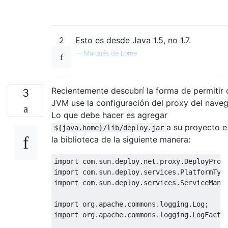
2
Esto es desde Java 1.5, no 1.7.
—
Marqués de Lorne
Recientemente descubrí la forma de permitir
3
JVM use la configuración del proxy del naveg
Lo que debe hacer es agregar
a su proyecto e 
${java.home}/lib/deploy.jar
la biblioteca de la siguiente manera:
import
 com
.
sun
.
deploy
.
net
.
proxy
.
DeployProx
import
 com
.
sun
.
deploy
.
services
.
PlatformTyp
import
 com
.
sun
.
deploy
.
services
.
ServiceMana
import
 org
.
apache
.
commons
.
logging
.
Log
;
import
 org
.
apache
.
commons
.
logging
.
LogFacto