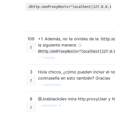
-
Dhttp
.
nonProxyHosts
=
109
+1. Además, no te olvides de la
http.n
la siguiente manera:
-
Dhttp.nonProxyHosts="localhost|127.0.
—
Tomalak
3
Hola chicos, ¿cómo pueden incluir el n
contraseña en esto también? Gracias
—
Joeblackdev
8
@Joeblackdev mira http.proxyUser y h
—
aasukisuki el