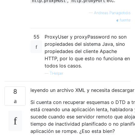
,
etc.
http.proxyHost
http.proxyPort
—
Andreas Panagiotidis
fuente
55
ProxyUser y proxyPassword no son
propiedades del sistema Java, sino
propiedades del cliente Apache
HTTP, por lo que esto no funciona en
todos los casos.
—
THelper
leyendo un archivo XML y necesita descarga
8
Si cuenta con recuperar esquemas o DTD a tra
está creando una aplicación lenta, habladora y
sucede cuando ese servidor remoto que aloja
tiempo de inactividad planificado o no planif
aplicación se rompe. ¿Eso esta bien?