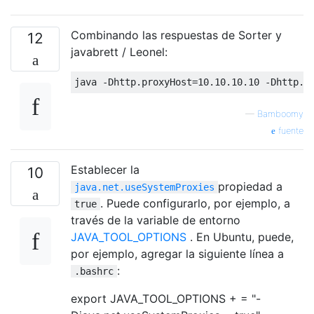
Combinando las respuestas de Sorter y
12
javabrett / Leonel:
java 
-
Dhttp
.
proxyHost
=
10.10
.
10.10
-
Dhttp
.
p
—
Bamboomy
fuente
Establecer la
10
propiedad a
java.net.useSystemProxies
. Puede configurarlo, por ejemplo, a
true
través de la variable de entorno
JAVA_TOOL_OPTIONS
. En Ubuntu, puede,
por ejemplo, agregar la siguiente línea a
:
.bashrc
export JAVA_TOOL_OPTIONS + = "-