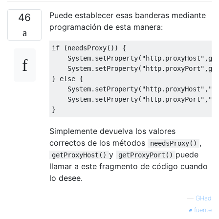
Puede establecer esas banderas mediante
46
programación de esta manera:
if
(
needsProxy
())
{
System
.
setProperty
(
"http.proxyHost"
,
ge
System
.
setProperty
(
"http.proxyPort"
,
ge
}
else
{
System
.
setProperty
(
"http.proxyHost"
,
""
System
.
setProperty
(
"http.proxyPort"
,
""
}
Simplemente devuelva los valores
correctos de los métodos
,
needsProxy()
y
puede
getProxyHost()
getProxyPort()
llamar a este fragmento de código cuando
lo desee.
—
GHad
fuente