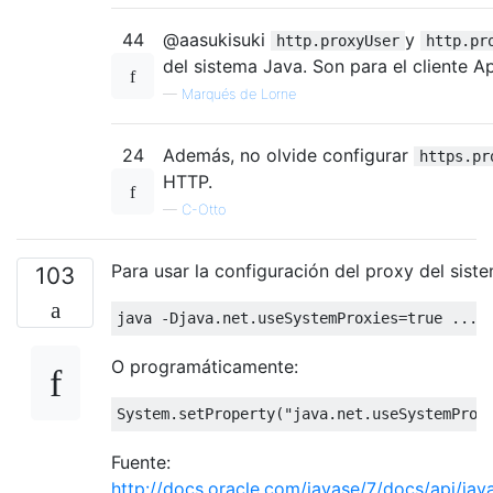
44
@aasukisuki
y
http.proxyUser
http.pr
del sistema Java. Son para el cliente 
—
Marqués de Lorne
24
Además, no olvide configurar
https.pr
HTTP.
—
C-Otto
Para usar la configuración del proxy del sist
103
java 
-
Djava
.
net
.
useSystemProxies
=
true
...
O programáticamente:
System
.
setProperty
(
"java.net.useSystemProx
Fuente:
http://docs.oracle.com/javase/7/docs/api/jav