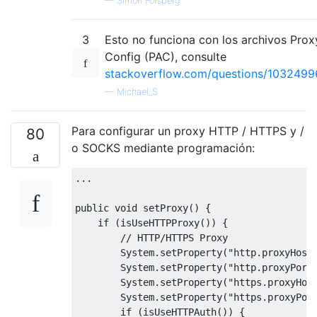
—
Simon Forsberg
3
Esto no funciona con los archivos Prox
Config (PAC), consulte
stackoverflow.com/questions/1032499
—
Michael_S
Para configurar un proxy HTTP / HTTPS y /
80
o SOCKS mediante programación:
...
public
void
 setProxy
()
{
if
(
isUseHTTPProxy
())
{
// HTTP/HTTPS Proxy
System
.
setProperty
(
"http.proxyHost
System
.
setProperty
(
"http.proxyPort
System
.
setProperty
(
"https.proxyHos
System
.
setProperty
(
"https.proxyPor
if
(
isUseHTTPAuth
())
{