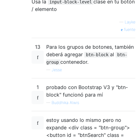
Usa la
clase en tu botón
input-block-level
/ elemento
—
Layke
fuente
13
Para los grupos de botones, también
deberá agregar
al
btn-block
btn-
contenedor.
group
—
Jesse
1
probado con Bootstrap V3 y "btn-
block" funcionó para mí
—
Buddhika Alwis
estoy usando lo mismo pero no
expande <div class = "btn-group">
<button id = "btnSearch" class =