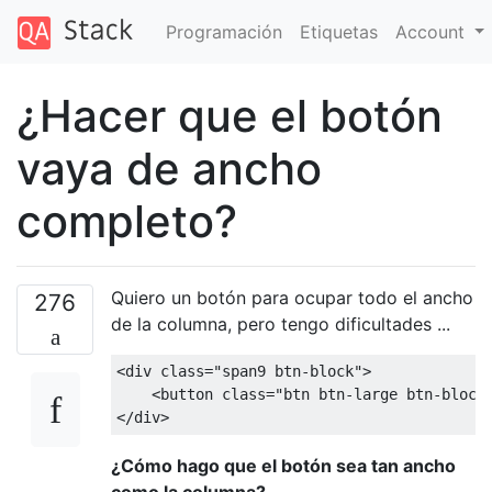
Programación
Etiquetas
Account
¿Hacer que el botón
vaya de ancho
completo?
Quiero un botón para ocupar todo el ancho
276
de la columna, pero tengo dificultades ...
<div
class
=
"span9 btn-block"
>
<button
class
=
"btn btn-large btn-block
</div>
¿Cómo hago que el botón sea tan ancho
como la columna?