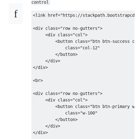
control
<link
href
=
"https://stackpath.bootstrapcdn
<div
class
=
"row no-gutters"
>
<div
class
=
"col"
>
<button
class
=
"btn btn-success co
             class="col-12"

</button>
</div>
</div>
<br>
<div
class
=
"row no-gutters"
>
<div
class
=
"col"
>
<button
class
=
"btn btn-primary w-
             class="w-100"

</button>
</div>
</div>