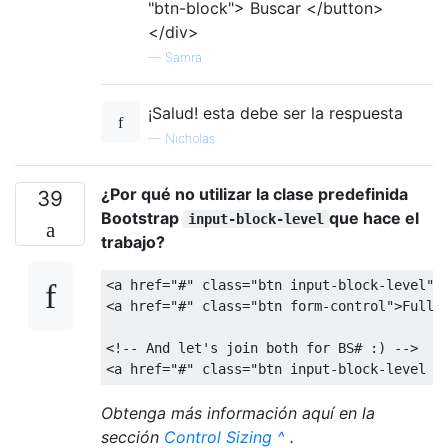
"btn-block"> Buscar </button>
</div>
—
Samra
¡Salud! esta debe ser la respuesta
—
Nicholas
¿Por qué no utilizar la clase predefinida
39
Bootstrap
que hace el
input-block-level
trabajo?
<a
href
=
"#"
class
=
"btn input-block-level"
>
<a
href
=
"#"
class
=
"btn form-control"
>
Full-
<!-- And let's join both for BS# :) -->
<a
href
=
"#"
class
=
"btn input-block-level f
Obtenga más información aquí en la
sección
Control Sizing ^
.