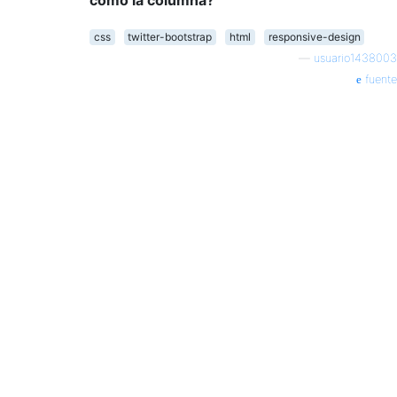
css
twitter-bootstrap
html
responsive-design
—
usuario1438003
fuente