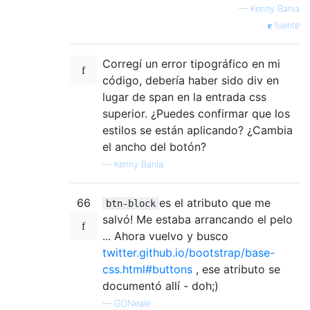
—
Kenny Bania
fuente
Corregí un error tipográfico en mi
código, debería haber sido div en
lugar de span en la entrada css
superior. ¿Puedes confirmar que los
estilos se están aplicando? ¿Cambia
el ancho del botón?
—
Kenny Bania
66
es el atributo que me
btn-block
salvó! Me estaba arrancando el pelo
... Ahora vuelvo y busco
twitter.github.io/bootstrap/base-
css.html#buttons
, ese atributo se
documentó allí - doh;)
—
GONeale