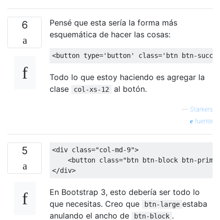
Pensé que esta sería la forma más
6
esquemática de hacer las cosas:
<button
type
=
'button'
class
=
'btn btn-succe
Todo lo que estoy haciendo es agregar la
clase
al botón.
col-xs-12
—
Starkers
fuente
5
<div
class
=
"col-md-9"
>
<button
class
=
"btn btn-block btn-prima
</div>
En Bootstrap 3, esto debería ser todo lo
que necesitas. Creo que
estaba
btn-large
anulando el ancho de
.
btn-block