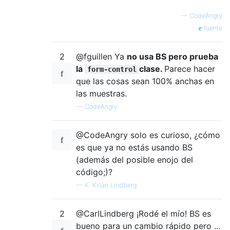
—
CodeAngry
fuente
2
@fguillen Ya
no usa BS pero prueba
la
clase.
Parece hacer
form-control
que las cosas sean 100% anchas en
las muestras.
—
CodeAngry
@CodeAngry solo es curioso, ¿cómo
es que ya no estás usando BS
(además del posible enojo del
código;)?
—
K. Kilian Lindberg
2
@CarlLindberg ¡Rodé el mío! BS es
bueno para un cambio rápido pero ...