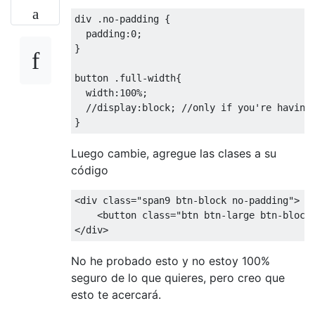
div 
.
no
-
padding 
{
  padding
:
0
;
}
button 
.
full
-
width
{
  width
:
100
%;
//display:block; //only if you're having
}
Luego cambie, agregue las clases a su
código
<div
class
=
"span9 btn-block no-padding"
>
<button
class
=
"btn btn-large btn-block
</div>
No he probado esto y no estoy 100%
seguro de lo que quieres, pero creo que
esto te acercará.