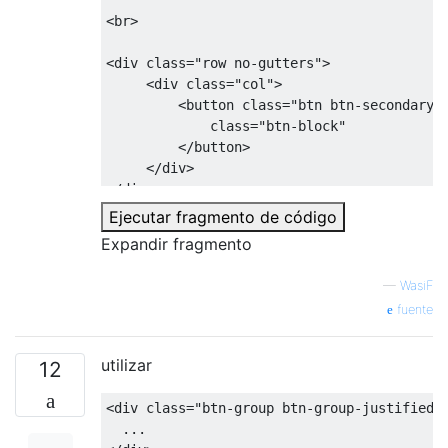
<br>
<div
class
=
"row no-gutters"
>
<div
class
=
"col"
>
<button
class
=
"btn btn-secondary 
             class="btn-block"

</button>
</div>
</div>
Ejecutar fragmento de código
<br>
Expandir fragmento
<div
class
=
"row no-gutters"
>
—
WasiF
<div
class
=
"col"
>
fuente
<button
class
=
"btn btn-success fo
             class="form-control"

</button>
utilizar
12
</div>
</div>
<div
class
=
"btn-group btn-group-justified"
<br>