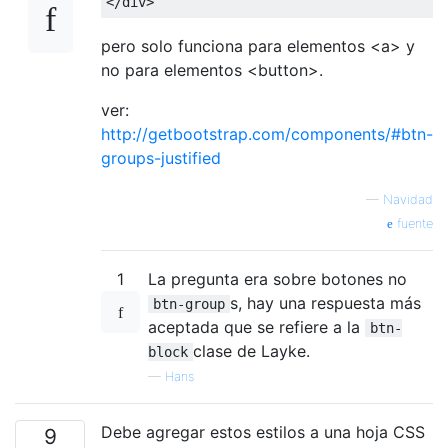
</div>
<div
class
=
"row no-gutters"
>
pero solo funciona para elementos <a> y
<div
class
=
"col"
>
no para elementos <button>.
<button
class
=
"btn btn-danger"
st
             style="width:100%"

ver:
</button>
http://getbootstrap.com/components/#btn-
</div>
groups-justified
</div>
—
Navidad
fuente
1
La pregunta era sobre botones no
s, hay una respuesta más
btn-group
aceptada que se refiere a la
btn-
clase de Layke.
block
—
Hans
Debe agregar estos estilos a una hoja CSS
9