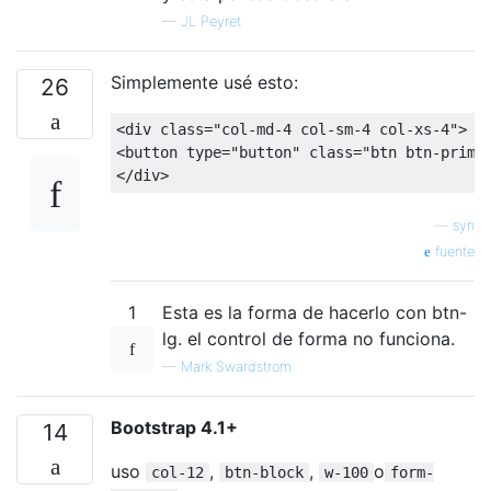
—
JL Peyret
Simplemente usé esto:
26
<div
class
=
"col-md-4 col-sm-4 col-xs-4"
>
<button
type
=
"button"
class
=
"btn btn-prima
</div>
—
syn
fuente
1
Esta es la forma de hacerlo con btn-
lg. el control de forma no funciona.
—
Mark Swardstrom
Bootstrap 4.1+
14
uso
,
,
o
col-12
btn-block
w-100
form-