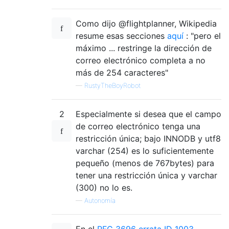
Como dijo @flightplanner, Wikipedia
resume esas secciones
aquí
: "pero el
máximo ... restringe la dirección de
correo electrónico completa a no
más de 254 caracteres"
—
RustyTheBoyRobot
2
Especialmente si desea que el campo
de correo electrónico tenga una
restricción única; bajo INNODB y utf8
varchar (254) es lo suficientemente
pequeño (menos de 767bytes) para
tener una restricción única y varchar
(300) no lo es.
—
Autonomía
En el
RFC 3696 errata ID 1003