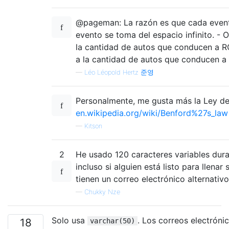
@pageman: La razón es que cada event
evento se toma del espacio infinito. - O
la cantidad de autos que conducen a 
a la cantidad de autos que conducen a r
—
Léo Léopold Hertz 준영
Personalmente, me gusta más la Ley de
en.wikipedia.org/wiki/Benford%27s_law
—
Kitson
2
He usado 120 caracteres variables dura
incluso si alguien está listo para llena
tienen un correo electrónico alternati
—
Chukky Nze
Solo usa
. Los correos electróni
18
varchar(50)