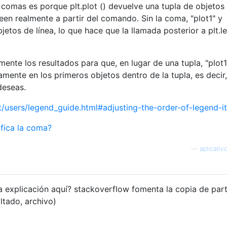
 comas es porque plt.plot () devuelve una tupla de objetos
reen realmente a partir del comando. Sin la coma, "plot1" y
bjetos de línea, lo que hace que la llamada posterior a plt.
nte los resultados para que, en lugar de una tupla, "plot1
mente en los primeros objetos dentro de la tupla, es decir,
deseas.
et/users/legend_guide.html#adjusting-the-order-of-legend-i
nifica la coma?
—
aplicativ
la explicación aquí? stackoverflow fomenta la copia de par
altado, archivo)