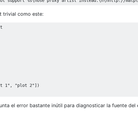
ot support %s\nUse proxy artist instead.\n\nhttp://matpl
 trivial como este:
t

t 1"
,
"plot 2"
])
ta el error bastante inútil para diagnosticar la fuente del 