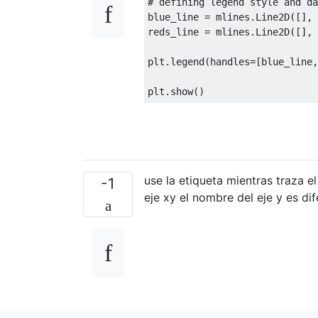
# defining legend style and da
blue_line 
=
 mlines
.
Line2D
([],
reds_line 
=
 mlines
.
Line2D
([],
plt
.
legend
(
handles
=[
blue_line
,
plt
.
show
()
use la etiqueta mientras traza e
-1
eje xy el nombre del eje y es di