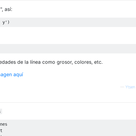
, así:
 y'
)
edades de la línea como grosor, colores, etc.
—
Ytsen
s