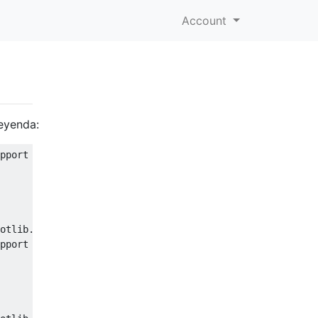
Account
leyenda:
pport 
[<
matplotlib
.
lines
.
Line2D
 object at 
0x3a30810
>]
otlib.sourceforge.net/users/legend_guide.html#using-prox
pport 
[<
matplotlib
.
lines
.
Line2D
 object at 
0x3a30990
>]