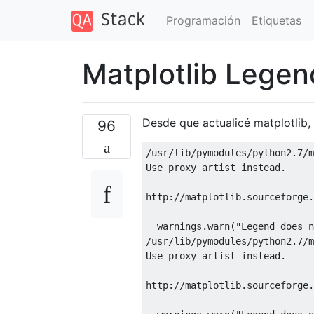
Programación
Etiquetas
Matplotlib Legen
Desde que actualicé matplotlib, 
96
/
usr
/
lib
/
pymodules
/
python2
.
7
/
m
Use
 proxy artist instead
.
http
://
matplotlib
.
sourceforge
.
  warnings
.
warn
(
"Legend does n
/
usr
/
lib
/
pymodules
/
python2
.
7
/
m
Use
 proxy artist instead
.
http
://
matplotlib
.
sourceforge
.