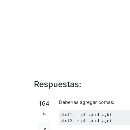
Respuestas:
Deberías agregar comas:
164
plot1
,
=
 plt
.
plot
(
a
,
b
)
plot2
,
=
 plt
.
plot
(
a
,
c
)