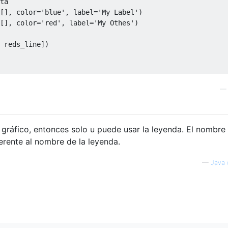
ta
[],
 color
=
'blue'
,
 label
=
'My Label'
)
[],
 color
=
'red'
,
 label
=
'My Othes'
)
 reds_line
])
l gráfico, entonces solo u puede usar la leyenda. El nombre
ferente al nombre de la leyenda.
—
Java 