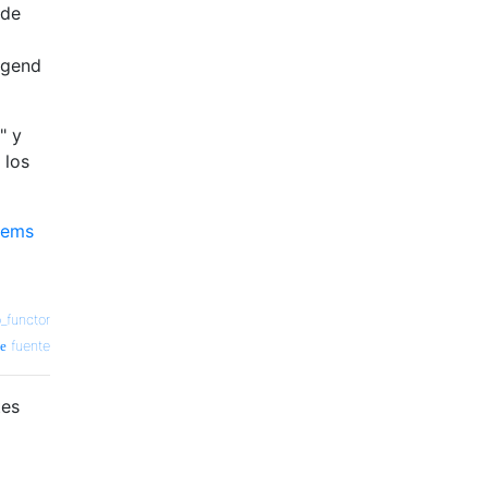
 de
legend
" y
 los
tems
o_functor
fuente
tes