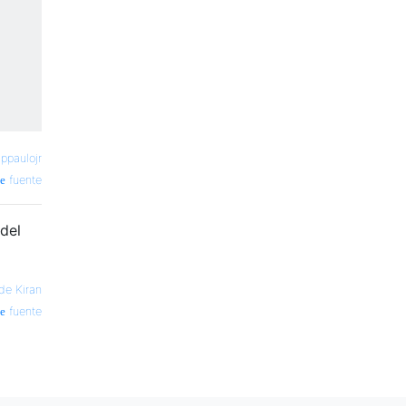
—
ppaulojr
fuente
 del
de Kiran
fuente