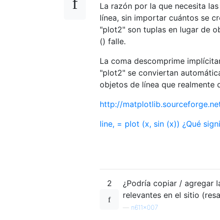
La razón por la que necesita las
línea, sin importar cuántos se c
"plot2" son tuplas en lugar de o
() falle.
La coma descomprime implícitame
"plot2" se conviertan automática
objetos de línea que realmente 
http://matplotlib.sourceforge.n
line, = plot (x, sin (x)) ¿Qué sig
2
¿Podría copiar / agregar 
relevantes en el sitio (res
—
n611x007