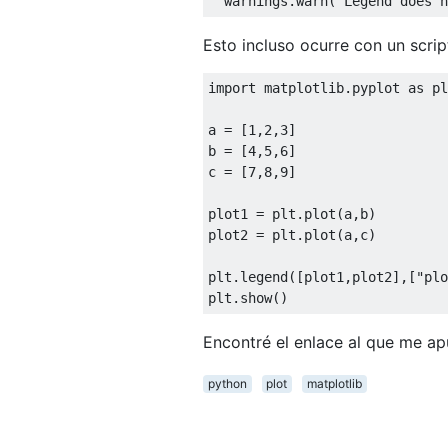
  warnings
.
warn
(
"Legend does n
Esto incluso ocurre con un script
import
 matplotlib
.
pyplot 
as
 pl
a 
=
[
1
,
2
,
3
]
b 
=
[
4
,
5
,
6
]
c 
=
[
7
,
8
,
9
]
plot1 
=
 plt
.
plot
(
a
,
b
)
plot2 
=
 plt
.
plot
(
a
,
c
)
plt
.
legend
([
plot1
,
plot2
],[
"plo
plt
.
show
()
Encontré el enlace al que me apun
python
plot
matplotlib