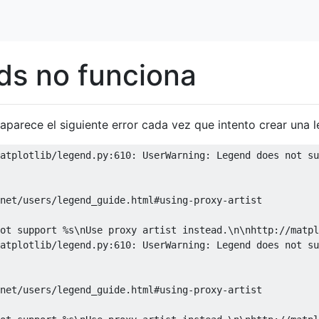
ds no funciona
aparece el siguiente error cada vez que intento crear una 
atplotlib
/
legend
.
py
:
610
:
UserWarning
:
Legend
 does 
not
 su
net
/
users
/
legend_guide
.
html
#using-proxy-artist
ot support %s\nUse proxy artist instead.\n\nhttp://matpl
atplotlib
/
legend
.
py
:
610
:
UserWarning
:
Legend
 does 
not
 su
net
/
users
/
legend_guide
.
html
#using-proxy-artist