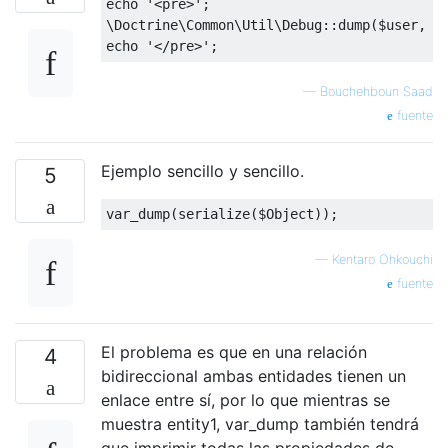
echo 
'<pre>'
;
\Doctrine\Common\Util\Debug
::
dump
(
$user
,
 $
echo 
'</pre>'
;
—
Bouchehboun Saad
fuente
Ejemplo sencillo y sencillo.
5
var_dump
(
serialize
(
$Object
));
—
Kentaro Ohkouchi
fuente
El problema es que en una relación
4
bidireccional ambas entidades tienen un
enlace entre sí, por lo que mientras se
muestra entity1, var_dump también tendrá
que imprimir todas las propiedades de