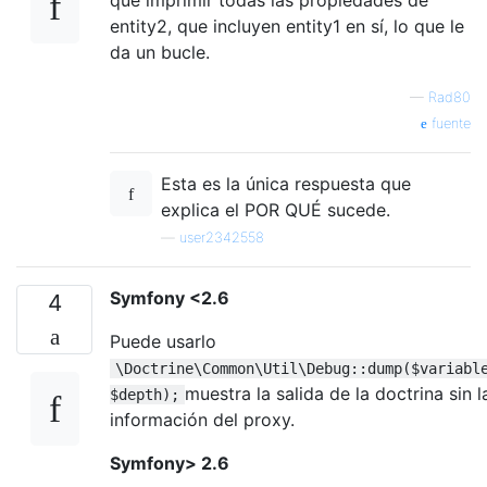
entity2, que incluyen entity1 en sí, lo que le
da un bucle.
—
Rad80
fuente
Esta es la única respuesta que
explica el POR QUÉ sucede.
—
user2342558
Symfony <2.6
4
Puede usarlo
\Doctrine\Common\Util\Debug::dump($variabl
muestra la salida de la doctrina sin l
$depth);
información del proxy.
Symfony> 2.6