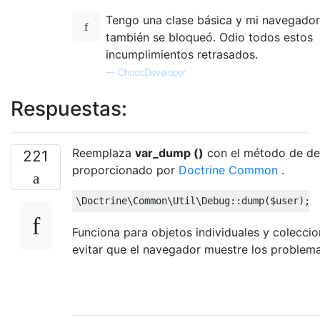
Tengo una clase básica y mi navegador
también se bloqueó. Odio todos estos
incumplimientos retrasados.
—
ChocoDeveloper
Respuestas:
Reemplaza
var_dump ()
con el método de d
221
proporcionado por
Doctrine Common
.
\Doctrine\Common\Util\Debug
::
dump
(
$user
);
Funciona para objetos individuales y colecci
evitar que el navegador muestre los problema