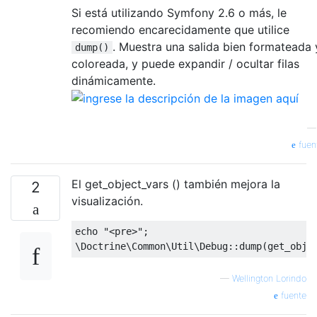
Si está utilizando Symfony 2.6 o más, le
recomiendo encarecidamente que utilice
. Muestra una salida bien formateada 
dump()
coloreada, y puede expandir / ocultar filas
dinámicamente.
fuen
El get_object_vars () también mejora la
2
visualización.
echo 
"<pre>"
;
\Doctrine\Common\Util\Debug
::
dump
(
get_obje
—
Wellington Lorindo
fuente