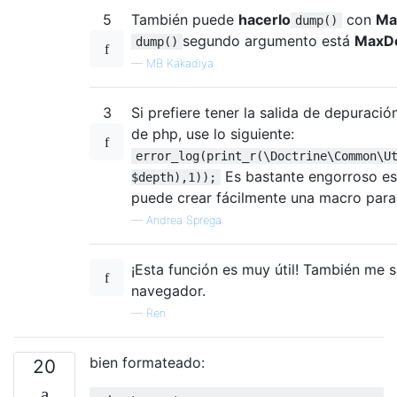
5
También puede
hacerlo
con
Ma
dump()
segundo argumento está
MaxD
dump()
—
MB Kakadiya
3
Si prefiere tener la salida de depuració
de php, use lo siguiente:
error_log(print_r(\Doctrine\Common\U
Es bastante engorroso esc
$depth),1));
puede crear fácilmente una macro para 
—
Andrea Sprega
¡Esta función es muy útil! También me 
navegador.
—
Ren
bien formateado:
20