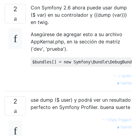
Con Symfony 2.6 ahora puede usar dump
2
($ var) en su controlador y {{dump (var)}}
en twig.
Asegúrese de agregar esto a su archivo
AppKernal.php, en la sección de matriz
('dev', 'prueba').
$bundles
[]
=
new
Symfony
\Bundle\DebugBundl
—
J-quien
fuente
use dump ($ user) y podrá ver un resultado
2
perfecto en Symfony Profiler. buena suerte
—
Vitaly Pugach
fuente