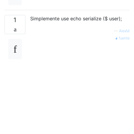
Simplemente use echo serialize ($ user);
1
—
AlexM
fuente