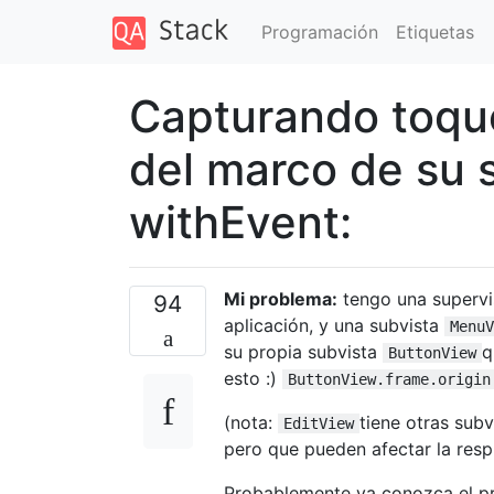
Programación
Etiquetas
Capturando toque
del marco de su 
withEvent:
Mi problema:
tengo una superv
94
aplicación, y una subvista
MenuV
su propia subvista
q
ButtonView
esto :)
ButtonView.frame.origin
(nota:
tiene otras sub
EditView
pero que pueden afectar la resp
Probablemente ya conozca el 