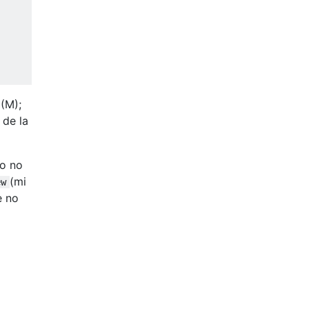
 (M);
 de la
ro no
(mi
ew
e no