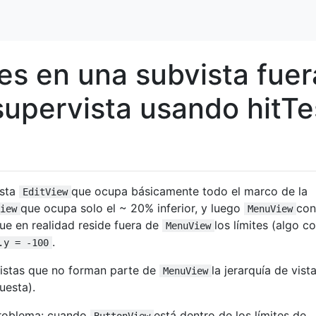
s en una subvista fuer
supervista usando hitTe
ista
que ocupa básicamente todo el marco de la
EditView
que ocupa solo el ~ 20% inferior, y luego
con
iew
MenuView
ue en realidad reside fuera de
los límites (algo 
MenuView
.
.y = -100
vistas que no forman parte de
la jerarquía de vista
MenuView
uesta).
problema: cuando
está dentro de los límites de
ButtonView