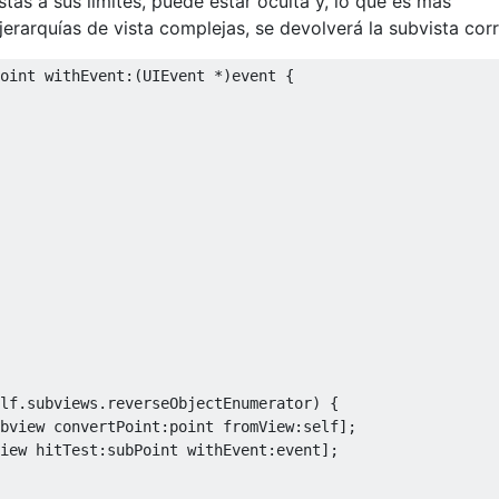
stas a sus límites, puede estar oculta y, lo que es más
 jerarquías de vista complejas, se devolverá la subvista corr
oint withEvent
:(
UIEvent
*)
event 
{
lf
.
subviews
.
reverseObjectEnumerator
)
{
bview convertPoint
:
point fromView
:
self
];
iew hitTest
:
subPoint withEvent
:
event
];