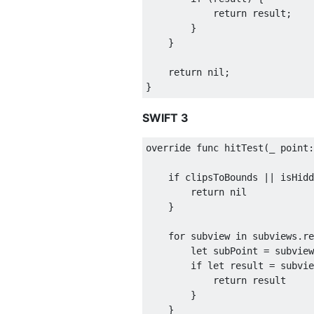
return
 result
;
}
}
return
 nil
;
}
SWIFT 3
override func hitTest
(
_ point
:
if
 clipsToBounds 
||
 isHidd
return
 nil

}
for
 subview in subviews
.
re
        let subPoint 
=
 subview
if
 let result 
=
 subvie
return
 result

}
}