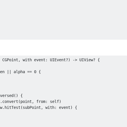
CGPoint
,
 with event
:
UIEvent
?)
->
UIView
?
{
en 
||
 alpha 
==
0
{
versed
()
{
.
convert
(
point
,
 from
:
 self
)
w
.
hitTest
(
subPoint
,
 with
:
 event
)
{