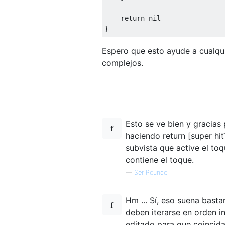
return
}
Espero que esto ayude a cualqui
complejos.
Esto se ve bien y gracias
haciendo return [super hit
subvista que active el toq
contiene el toque.
—
Ser Pounce
Hm ... Sí, eso suena bast
deben iterarse en orden i
editado para que coincida