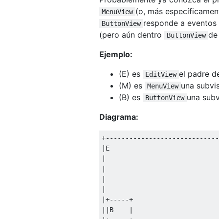
(o, más específicamen
MenuView
responde a eventos
ButtonView
(pero aún dentro
de
ButtonView
Ejemplo:
(E) es
el padre d
EditView
(M) es
una subvi
MenuView
(B) es
una sub
ButtonView
Diagrama:
+-----------------------------
|
E                            
|
|
|
|
|+-----+
||
B    
|