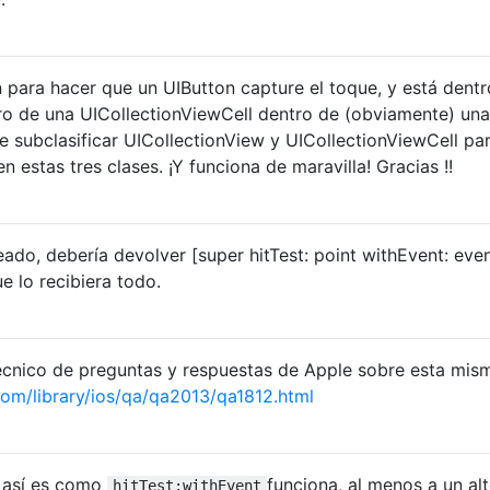
 para hacer que un UIButton capture el toque, y está dentr
ro de una UICollectionViewCell dentro de (obviamente) una
e subclasificar UICollectionView y UICollectionViewCell pa
en estas tres clases. ¡Y funciona de maravilla! Gracias !!
do, debería devolver [super hitTest: point withEvent: even
ue lo recibiera todo.
cnico de preguntas y respuestas de Apple sobre esta mis
com/library/ios/qa/qa2013/qa1812.html
, así es como
funciona, al menos a un al
hitTest:withEvent