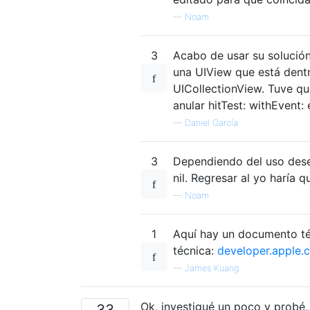
—
Noam
3
Acabo de usar su solución
una UIView que está dent
UICollectionView. Tuve qu
anular hitTest: withEvent: 
—
Daniel García
3
Dependiendo del uso desea
nil. Regresar al yo haría q
—
Noam
1
Aquí hay un documento té
técnica:
developer.apple.
—
James Kuang
Ok, investigué un poco y probé
33