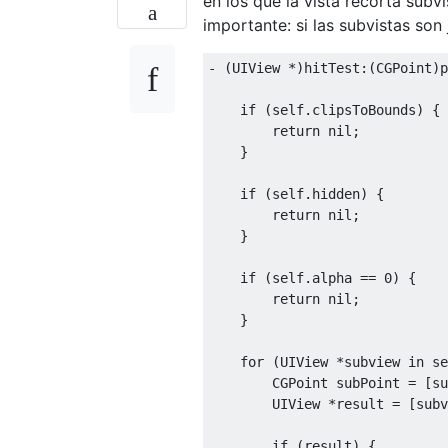
en los que la vista recorta subvi
importante: si las subvistas son
-
(
UIView
*)
hitTest
:(
CGPoint
)
p
if
(
self
.
clipsToBounds
)
{
return
 nil
;
}
if
(
self
.
hidden
)
{
return
 nil
;
}
if
(
self
.
alpha 
==
0
)
{
return
 nil
;
}
for
(
UIView
*
subview in se
CGPoint
 subPoint 
=
[
su
UIView
*
result 
=
[
subv
if
(
result
)
{