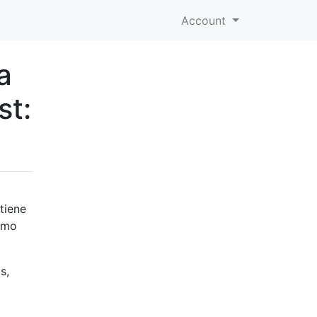
Account
a
st:
tiene
como
s,