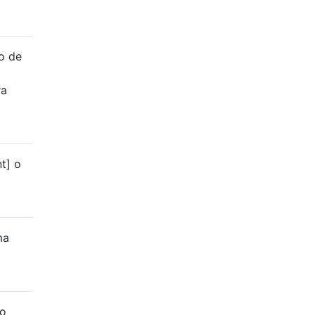
o de
ra
t] o
ma
to