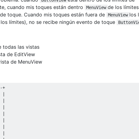
te, cuando mis toques están dentro
de los límites
MenuView
 de toque. Cuando mis toques están fuera de
los 
MenuView
 los límites), no se recibe ningún evento de toque
ButtonVi
e todas las vistas
sta de EditView
vista de MenuView
-+
 
|
|
|
|
|
|
|