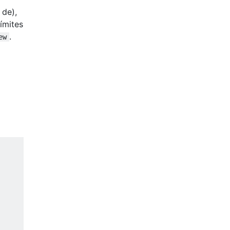
 de),
límites
.
ew