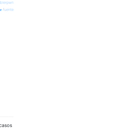
oblerpwn
fuente
 casos