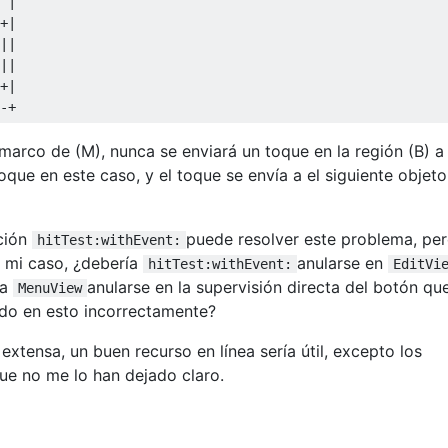
|
+|
||
||
+|
-+
marco de (M), nunca se enviará un toque en la región (B) a
oque en este caso, y el toque se envía a el siguiente objeto
ción
puede resolver este problema, pe
hitTest:withEvent:
 mi caso, ¿debería
anularse en
hitTest:withEvent:
EditVi
ía
anularse en la supervisión directa del botón qu
MenuView
do en esto incorrectamente?
extensa, un buen recurso en línea sería útil, excepto los
e no me lo han dejado claro.