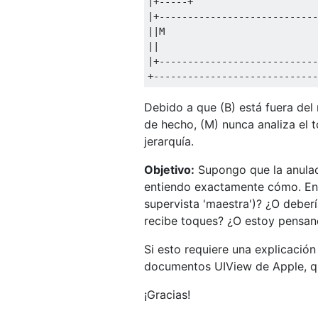
|+-----+
|+----------------------------
||
M                           
||
|+----------------------------
+-----------------------------
Debido a que (B) está fuera del 
de hecho, (M) nunca analiza el t
jerarquía.
Objetivo:
Supongo que la anula
entiendo exactamente cómo. En
supervista 'maestra')? ¿O deber
recibe toques? ¿O estoy pensan
Si esto requiere una explicación 
documentos UIView de Apple, qu
¡Gracias!