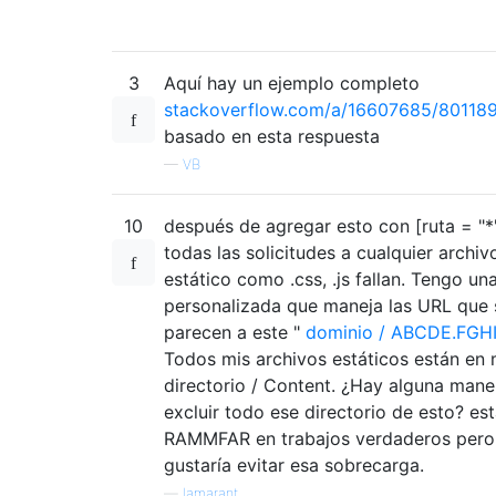
3
Aquí hay un ejemplo completo
stackoverflow.com/a/16607685/80118
basado en esta respuesta
—
VB
10
después de agregar esto con [ruta = "*"
todas las solicitudes a cualquier archiv
estático como .css, .js fallan. Tengo un
personalizada que maneja las URL que 
parecen a este "
dominio / ABCDE.FGH
Todos mis archivos estáticos están en 
directorio / Content. ¿Hay alguna mane
excluir todo ese directorio de esto? es
RAMMFAR en trabajos verdaderos per
gustaría evitar esa sobrecarga.
—
lamarant