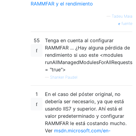
RAMMFAR y el rendimiento
—
Tadeu Maia
fuente
55
Tenga en cuenta al configurar
RAMMFAR ... ¿Hay alguna pérdida de
rendimiento si uso este <modules
runAllManagedModulesForAllRequests
= "true">
—
Shanker Paudel
1
En el caso del póster original, no
debería ser necesario, ya que está
usando IIS7 y superior. Ahí está el
valor predeterminado y configurar
RAMMFAR le está costando mucho.
Ver
msdn.microsoft.com/en-