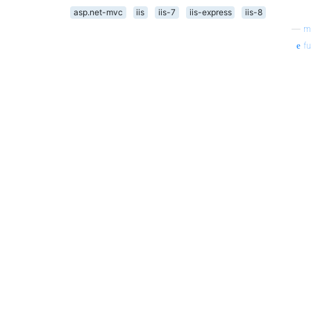
asp.net-mvc
iis
iis-7
iis-express
iis-8
—
m
fu