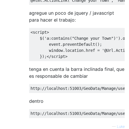
@Html
.
ActionLink
(
"Change your Town"
,
"Mana
agregue un poco de jquery / javascript
para hacer el trabajo:
<script>
    $
(
'a:contains("Change your Town")'
).
on
        event
.
preventDefault
();
        window
.
location
.
href 
=
'@Url.Actio
});
</script>
tenga en cuenta la barra inclinada final, que
es responsable de cambiar
http
:
//localhost:51003/GeoData/Manage/user
dentro
http
:
//localhost:51003/GeoData/Manage/user
—
Luke