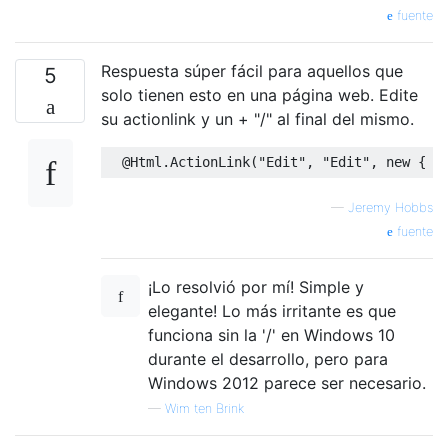
fuente
Respuesta súper fácil para aquellos que
5
solo tienen esto en una página web. Edite
su actionlink y un + "/" al final del mismo.
@Html
.
ActionLink
(
"Edit"
,
"Edit"
,
new
{
 i
—
Jeremy Hobbs
fuente
¡Lo resolvió por mí! Simple y
elegante! Lo más irritante es que
funciona sin la '/' en Windows 10
durante el desarrollo, pero para
Windows 2012 parece ser necesario.
—
Wim ten Brink