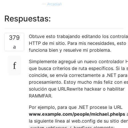
—
Arcadian
Respuestas:
Obtuve esto trabajando editando los control
379
HTTP de mi sitio. Para mis necesidades, esto
funciona bien y resuelve mi problema.
Simplemente agregué un nuevo controlador 
que busca criterios de ruta específicos. Si la 
coincide, se envía correctamente a .NET para
procesamiento. Estoy mucho más feliz con e
solución que URLRewrite hackear o habilitar
RAMMFAR.
Por ejemplo, para que .NET procese la URL
www.example.com/people/michael.phelps
a
la siguiente línea al web.config de su sitio de
elemento:
system.webServer / handlers