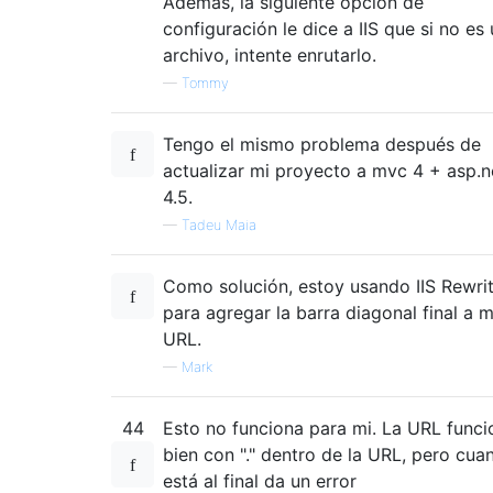
Además, la siguiente opción de
configuración le dice a IIS que si no es
archivo, intente enrutarlo.
—
Tommy
Tengo el mismo problema después de
actualizar mi proyecto a mvc 4 + asp.n
4.5.
—
Tadeu Maia
Como solución, estoy usando IIS Rewri
para agregar la barra diagonal final a m
URL.
—
Mark
44
Esto no funciona para mi. La URL funci
bien con "." dentro de la URL, pero cua
está al final da un error