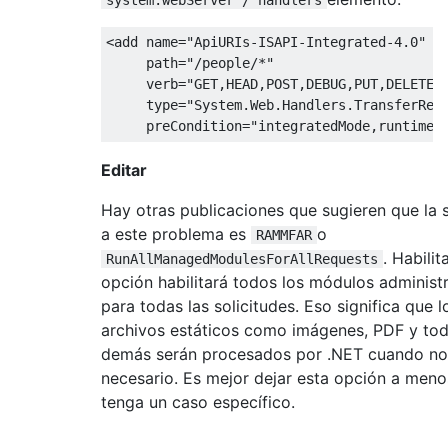
<add
name
=
"ApiURIs-ISAPI-Integrated-4.0"
path
=
"/people/*"
verb
=
"GET,HEAD,POST,DEBUG,PUT,DELETE,
type
=
"System.Web.Handlers.TransferReq
preCondition
=
"integratedMode,runtimeV
Editar
Hay otras publicaciones que sugieren que la 
a este problema es
o
RAMMFAR
. Habilit
RunAllManagedModulesForAllRequests
opción habilitará todos los módulos administ
para todas las solicitudes. Eso significa que l
archivos estáticos como imágenes, PDF y tod
demás serán procesados ​​por .NET cuando no
necesario. Es mejor dejar esta opción a men
tenga un caso específico.