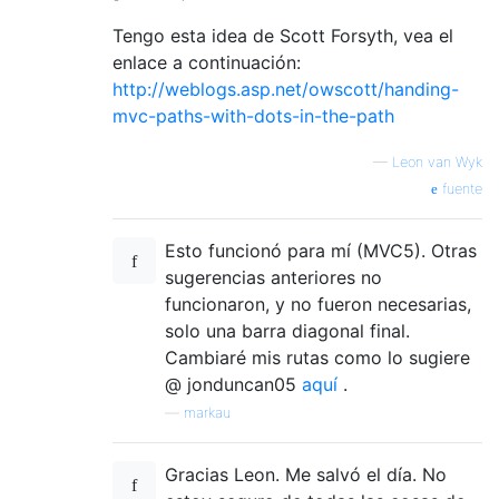
Tengo esta idea de Scott Forsyth, vea el
enlace a continuación:
http://weblogs.asp.net/owscott/handing-
mvc-paths-with-dots-in-the-path
—
Leon van Wyk
fuente
Esto funcionó para mí (MVC5). Otras
sugerencias anteriores no
funcionaron, y no fueron necesarias,
solo una barra diagonal final.
Cambiaré mis rutas como lo sugiere
@ jonduncan05
aquí
.
—
markau
Gracias Leon. Me salvó el día. No