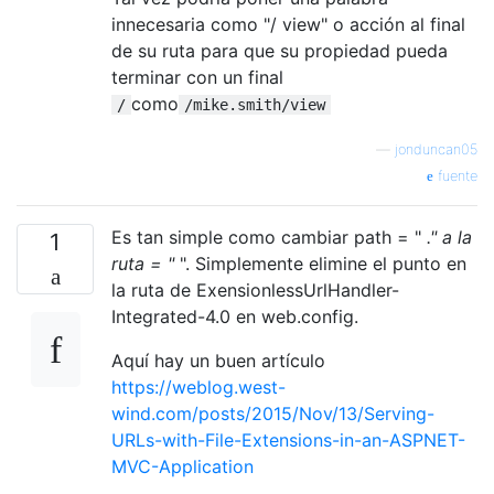
innecesaria como "/ view" o acción al final
de su ruta para que su propiedad pueda
terminar con un final
como
/
/mike.smith/view
—
jonduncan05
fuente
Es tan simple como cambiar path = "
." a la
1
ruta = "
". Simplemente elimine el punto en
la ruta de ExensionlessUrlHandler-
Integrated-4.0 en web.config.
Aquí hay un buen artículo
https://weblog.west-
wind.com/posts/2015/Nov/13/Serving-
URLs-with-File-Extensions-in-an-ASPNET-
MVC-Application