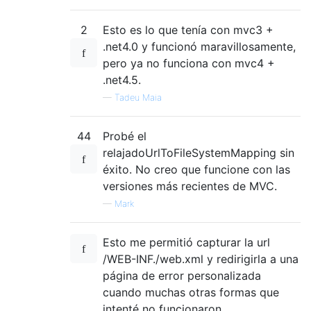
2
Esto es lo que tenía con mvc3 +
.net4.0 y funcionó maravillosamente,
pero ya no funciona con mvc4 +
.net4.5.
—
Tadeu Maia
44
Probé el
relajadoUrlToFileSystemMapping sin
éxito. No creo que funcione con las
versiones más recientes de MVC.
—
Mark
Esto me permitió capturar la url
/WEB-INF./web.xml y redirigirla a una
página de error personalizada
cuando muchas otras formas que
intenté no funcionaron.