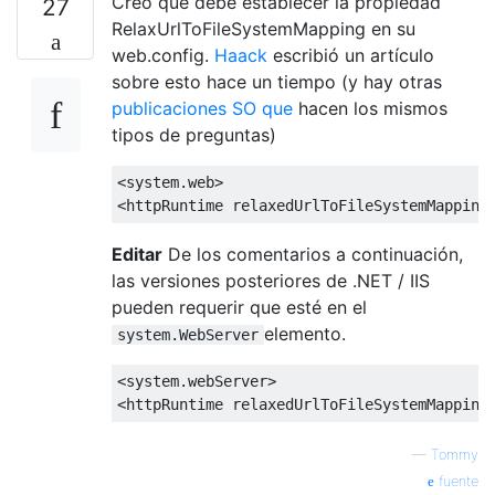
Creo que debe establecer la propiedad
27
RelaxUrlToFileSystemMapping en su
web.config.
Haack
escribió un artículo
sobre esto hace un tiempo (y hay otras
publicaciones SO que
hacen los mismos
tipos de preguntas)
<system.web>
<httpRuntime
relaxedUrlToFileSystemMapping
Editar
De los comentarios a continuación,
las versiones posteriores de .NET / IIS
pueden requerir que esté en el
elemento.
system.WebServer
<system.webServer>
<httpRuntime
relaxedUrlToFileSystemMapping
—
Tommy
fuente