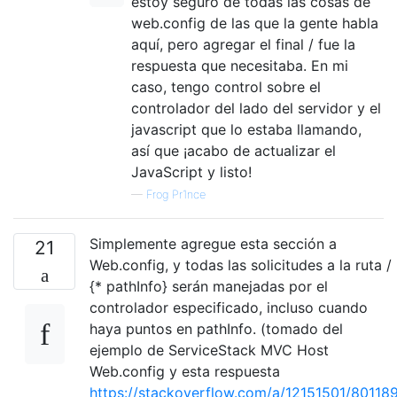
estoy seguro de todas las cosas de
web.config de las que la gente habla
aquí, pero agregar el final / fue la
respuesta que necesitaba. En mi
caso, tengo control sobre el
controlador del lado del servidor y el
javascript que lo estaba llamando,
así que ¡acabo de actualizar el
JavaScript y listo!
—
Frog Pr1nce
Simplemente agregue esta sección a
21
Web.config, y todas las solicitudes a la ruta /
{* pathInfo} serán manejadas por el
controlador especificado, incluso cuando
haya puntos en pathInfo. (tomado del
ejemplo de ServiceStack MVC Host
Web.config y esta respuesta
https://stackoverflow.com/a/12151501/80118