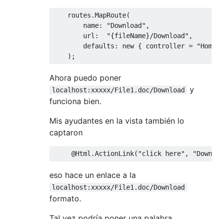
    routes
.
MapRoute
(
        name
:
"Download"
,
        url
:
"{fileName}/Download"
,
        defaults
:
new
{
 controller 
=
"Home
);
Ahora puedo poner
y
localhost:xxxxx/File1.doc/Download
funciona bien.
Mis ayudantes en la vista también lo
captaron
@Html
.
ActionLink
(
"click here"
,
"Downl
eso hace un enlace a la
localhost:xxxxx/File1.doc/Download
formato.
Tal vez podría poner una palabra