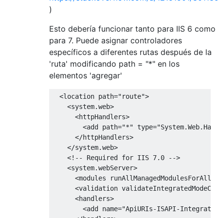
)
Esto debería funcionar tanto para IIS 6 como
para 7. Puede asignar controladores
específicos a diferentes rutas después de la
'ruta' modificando path = "*" en los
elementos 'agregar'
<location
path
=
"route"
>
<system.web>
<httpHandlers>
<add
path
=
"*"
type
=
"System.Web.Han
</httpHandlers>
</system.web>
<!-- Required for IIS 7.0 -->
<system.webServer>
<modules
runAllManagedModulesForAllR
<validation
validateIntegratedModeCo
<handlers>
<add
name
=
"ApiURIs-ISAPI-Integrate