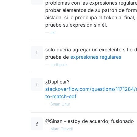
problemas con las expresiones regular
probar elementos de su patrón de for
aislada. si le preocupa el token al final,
pruebe su expresión sin él.
—
akf
solo quería agregar un excelente sitio 
prueba de
expresiones regulares
—
northpole
¿Duplicar?
stackoverflow.com/questions/1171284/
to-match-eof
—
Sinan Ünür
@Sinan - estoy de acuerdo; fusionado
—
Marc Gravell