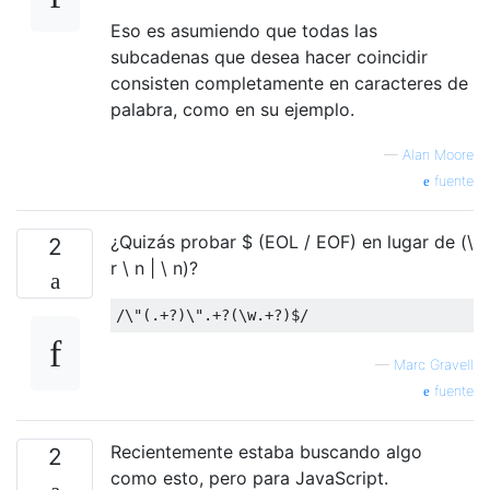
Eso es asumiendo que todas las
subcadenas que desea hacer coincidir
consisten completamente en caracteres de
palabra, como en su ejemplo.
—
Alan Moore
fuente
¿Quizás probar $ (EOL / EOF) en lugar de (\
2
r \ n | \ n)?
/
\
"
(.+?)
\
"
.+?(
\
w
.+?)
—
Marc Gravell
fuente
Recientemente estaba buscando algo
2
como esto, pero para JavaScript.