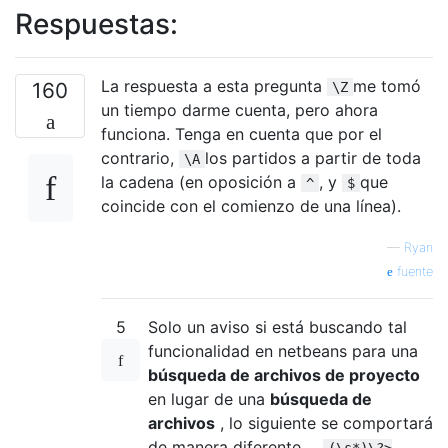
Respuestas:
La respuesta a esta pregunta
me tomó
160
\Z
un tiempo darme cuenta, pero ahora
funciona. Tenga en cuenta que por el
contrario,
los partidos a partir de toda
\A
la cadena (en oposición a
, y
que
^
$
coincide con el comienzo de una línea).
—
Ryan
fuente
5
Solo un aviso si está buscando tal
funcionalidad en netbeans para una
búsqueda de archivos de proyecto
en lugar de una
búsqueda de
archivos
, lo siguiente se comportará
de manera diferente ...
(\s*)\?>