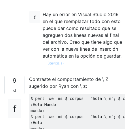
Hay un error en Visual Studio 2019
en el que reemplazar todo con esto
puede dar como resultado que se
agreguen dos líneas nuevas al final
del archivo. Creo que tiene algo que
ver con la nueva línea de inserción
automática en la opción de guardar.
—
Stevoisiak
Contraste el comportamiento de \ Z
9
sugerido por Ryan con \ z:
$ perl -we 'mi $ corpus = "hola \ n"; $ cor
:Hola Mundo

mundo:

$ perl -we 'mi $ corpus = "hola \ n"; $ cor
:Hola

mundo:
