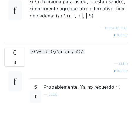
si \ n funciona para usted, lo está usando),
simplemente agregue otra alternativa: final
de cadena: (\ r \ n | \ n |, | $)
—
nodo de hoja
fuente
0
/(\w.+?)(\r\n|\n|,|$)/
—
cubo
fuente
5
Probablemente. Ya no recuerdo :-)
—
cube