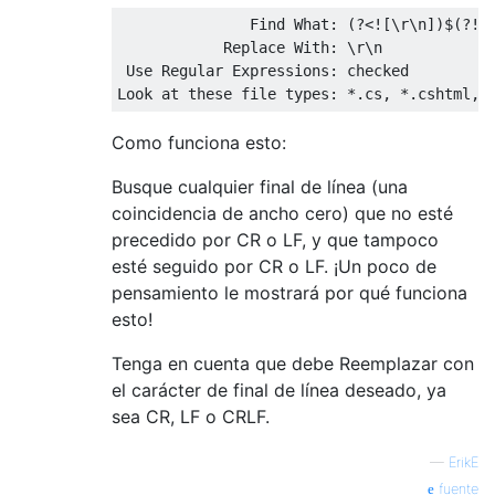
               Find What: (?<![
\
r
\
n
])
$(?![
            Replace With: 
\
r
\
n
 Use Regular Expressions: checked

Como funciona esto:
Busque cualquier final de línea (una
coincidencia de ancho cero) que no esté
precedido por CR o LF, y que tampoco
esté seguido por CR o LF. ¡Un poco de
pensamiento le mostrará por qué funciona
esto!
Tenga en cuenta que debe Reemplazar con
el carácter de final de línea deseado, ya
sea CR, LF o CRLF.
—
ErikE
fuente