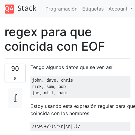
Programación
Etiquetas
Account
regex para que
coincida con EOF
Tengo algunos datos que se ven así
90
john, dave, chris

rick, sam, bob

Estoy usando esta expresión regular para qu
coincida con los nombres
/(
\
w
.+?)(
\
r
\
n
|
\
n