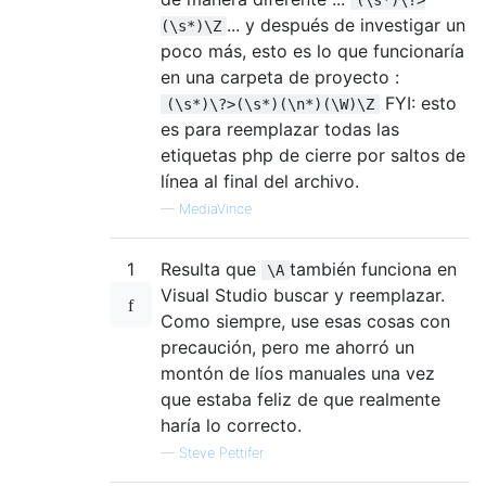
... y después de investigar un
(\s*)\Z
poco más, esto es lo que funcionaría
en una carpeta de proyecto :
FYI: esto
(\s*)\?>(\s*)(\n*)(\W)\Z
es para reemplazar todas las
etiquetas php de cierre por saltos de
línea al final del archivo.
—
MediaVince
1
Resulta que
también funciona en
\A
Visual Studio buscar y reemplazar.
Como siempre, use esas cosas con
precaución, pero me ahorró un
montón de líos manuales una vez
que estaba feliz de que realmente
haría lo correcto.
—
Steve Pettifer