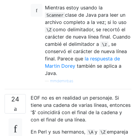
Mientras estoy usando la
clase de Java para leer un
Scanner
archivo completo a la vez; si lo uso
como delimitador, se recortó el
\Z
carácter de nueva línea final. Cuando
cambié el delimitador a
, se
\z
conservó el carácter de nueva línea
final. Parece que
la respuesta de
Martin Dorey
también se aplica a
Java.
—
mmdemirbas
EOF no es en realidad un personaje. Si
24
tiene una cadena de varias líneas, entonces
'$' coincidirá con el final de la cadena y
con el final de una línea.
En Perl y sus hermanos,
y
empareja
\A
\Z