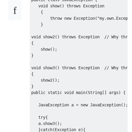
void
 show
()
throws
Exception
{
throw
new
Exception
(
"my.own.Except
}
void
 show2
()
throws
Exception
// Why thro
{
    show
();
}
void
 show3
()
throws
Exception
// Why thro
{
    show2
();
}
public
static
void
 main
(
String
[]
 args
)
{
JavaException
 a 
=
new
JavaException
();
try
{
   a
.
show3
();
}
catch
(
Exception
 e
){