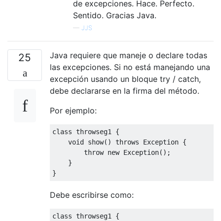
de excepciones. Hace. Perfecto.
Sentido. Gracias Java.
—
JJS
Java requiere que maneje o declare todas
25
las excepciones. Si no está manejando una
excepción usando un bloque try / catch,
debe declararse en la firma del método.
Por ejemplo:
class
 throwseg1 
{
void
 show
()
throws
Exception
{
throw
new
Exception
();
}
}
Debe escribirse como:
class
 throwseg1 
{