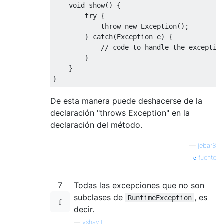
void
 show
()
{
try
{
throw
new
Exception
();
}
catch
(
Exception
 e
)
{
// code to handle the exceptio
}
}
}
De esta manera puede deshacerse de la
declaración "throws Exception" en la
declaración del método.
—
jebar8
fuente
7
Todas las excepciones que no son
subclases de
, es
RuntimeException
decir.
—
yshavit