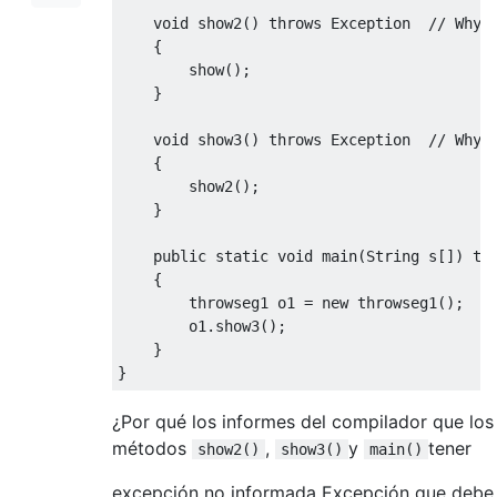
void
 show2
()
throws
Exception
// Why 
{
        show
();
}
void
 show3
()
throws
Exception
// Why 
{
        show2
();
}
public
static
void
 main
(
String
 s
[])
th
{
        throwseg1 o1 
=
new
 throwseg1
();
        o1
.
show3
();
}
}
¿Por qué los informes del compilador que los
métodos
,
y
tener
show2()
show3()
main()
excepción no informada Excepción que debe