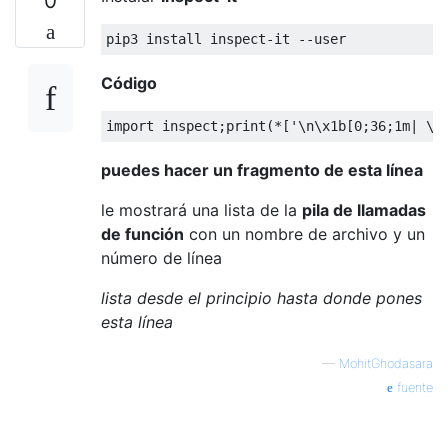
0
pip3 install inspect
-
it 
--
user
Código
import
 inspect
;
print
(*[
'\n\x1b[0;36;1m| \x
puedes hacer un fragmento de esta línea
le mostrará una lista de la
pila de llamadas
de función
con un nombre de archivo y un
número de línea
lista desde el principio hasta donde pones
esta línea
—
MohitGhodasara
fuente