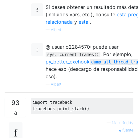
Si desea obtener un resultado más deta
(incluidos vars, etc.), consulte
esta pre
relacionada
y
esta
.
—
Albert
@ usuario2284570: puede usar
. Por ejemplo,
sys._current_frames()
py_better_exchook
dump_all_thread_tra
hace eso (descargo de responsabilidad:
eso).
—
Albert
93
import
 traceback

traceback
.
print_stack
()
—
Mark Roddy
fuente