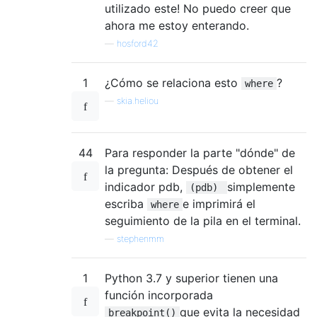
utilizado este! No puedo creer que
ahora me estoy enterando.
—
hosford42
1
¿Cómo se relaciona esto
?
where
—
skia.heliou
44
Para responder la parte "dónde" de
la pregunta: Después de obtener el
indicador pdb,
simplemente
(pdb)
escriba
e imprimirá el
where
seguimiento de la pila en el terminal.
—
stephenmm
1
Python 3.7 y superior tienen una
función incorporada
que evita la necesidad
breakpoint()