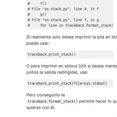
#     f()
# File "so-stack.py", line 4, in f
#     g()
# File "so-stack.py", line 7, in g
#     for line in traceback.format_stack()
Si realmente solo desea imprimir la pila en std
puede usar:
traceback
.
print_stack
()
O para imprimir en stdout (útil si desea mant
juntos la salida redirigida), use:
traceback
.
print_stack
(
file
=
sys
.
stdout
)
Pero conseguirlo te
permite hacer lo q
traceback.format_stack()
quieras con él.