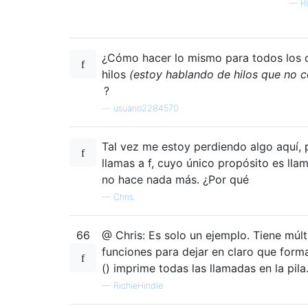
—
R
¿Cómo hacer lo mismo para todos los 
hilos
(estoy hablando de hilos que no c
?
—
usuario2284570
Tal vez me estoy perdiendo algo aquí, 
llamas a f, cuyo único propósito es lla
no hace nada más. ¿Por qué
—
Chris
66
@ Chris: Es solo un ejemplo. Tiene múlt
funciones para dejar en claro que form
() imprime todas las llamadas en la pila
—
RichieHindle