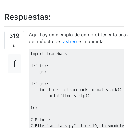
Respuestas:
Aquí hay un ejemplo de cómo obtener la pila 
319
del módulo de
rastreo
e imprimirla:
import
 traceback

def
 f
():
    g
()
def
 g
():
for
 line 
in
 traceback
.
format_stack
():
print
(
line
.
strip
())
f
()
# Prints:
# File "so-stack.py", line 10, in <module>