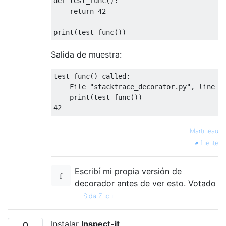
def
 test_func
():
return
42
print
(
test_func
())
Salida de muestra:
test_func() called:

    File "stacktrace_decorator.py", line 28
    print(test_func())

42
—
Martineau
fuente
Escribí mi propia versión de
decorador antes de ver esto. Votado
—
Sida Zhou
Instalar
Inspect-it