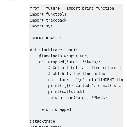
from
 __future__ 
import
import
import
import
 sys

INDENT 
=
4
*
' '
def
 stacktrace
(
func
):
@functools
.
wraps
(
func
)
def
 wrapped
(*
args
,
**
kwds
):
# Get all but last line returned b
# which is the line below.
        callstack 
=
'\n'
.
join
([
INDENT
+
line
print
(
'{}() called:'
.
format
(
func
.
_
print
(
callstack
)
return
 func
(*
args
,
**
kwds
)
return
 wrapped

@stacktrace