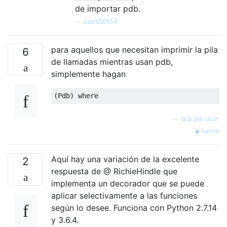
de importar pdb.
—
user650654
para aquellos que necesitan imprimir la pila
6
de llamadas mientras usan pdb,
simplemente hagan
(
Pdb
)
 where
—
rata del ratón
fuente
Aquí hay una variación de la excelente
2
respuesta de @ RichieHindle que
implementa un decorador que se puede
aplicar selectivamente a las funciones
según lo desee. Funciona con Python 2.7.14
y 3.6.4.