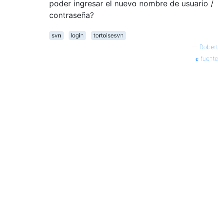
poder ingresar el nuevo nombre de usuario /
contraseña?
svn
login
tortoisesvn
—
Robert
fuente