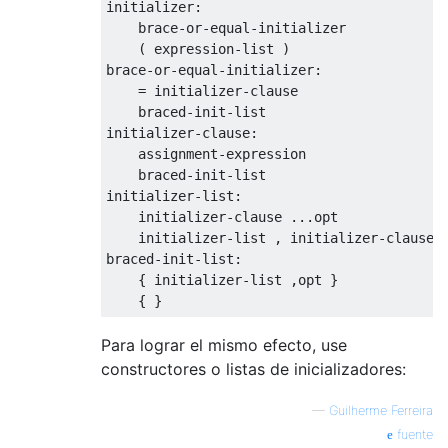
initializer
:
    brace
-
or
-
equal
-
initializer

(
 expression
-
list
)
brace
-
or
-
equal
-
initializer
:
=
 initializer
-
clause

    braced
-
init
-
list
initializer
-
clause
:
    assignment
-
expression

    braced
-
init
-
list
initializer
-
list
:
    initializer
-
clause 
...
opt

    initializer
-
list
,
 initializer
-
clause 
braced
-
init
-
list
:
{
 initializer
-
list
,
opt 
}
{
}
Para lograr el mismo efecto, use
constructores o listas de inicializadores:
—
Guilherme Ferreira
fuente