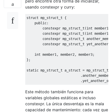
pero encontré otra forma de inicializar,
usando constexpr y curry:
struct
mp_struct_t
{
public
:
constexpr
mp_struct_t
(
int
 member1
)
constexpr
mp_struct_t
(
int
 member1
,
constexpr
mp_struct_t
 another_memb
constexpr
mp_struct_t
 yet_another_
int
 member1
,
 member2
,
 member3
;
};
static
mp_struct_t
 a_struct 
=
mp_struct_t
{
.
another_member
.
yet_another_on
Este método también funciona para
variables globales estáticas e incluso
constexpr. La única desventaja es la mala
capacidad de mantenimiento: cada vez que