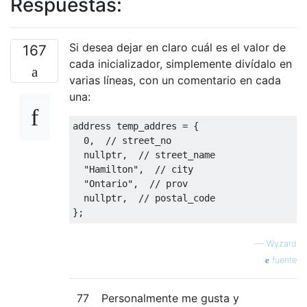
Respuestas:
Si desea dejar en claro cuál es el valor de
167
cada inicializador, simplemente divídalo en
varias líneas, con un comentario en cada
una:
address temp_addres 
=
{
0
,
// street_no
nullptr
,
// street_name
"Hamilton"
,
// city
"Ontario"
,
// prov
nullptr
,
// postal_code
};
—
Wyzard
fuente
77
Personalmente me gusta y