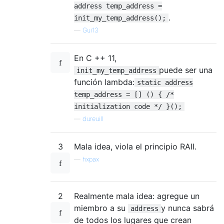
address temp_address =
.
init_my_temp_address();
—
Gui13
En C ++ 11,
puede ser una
init_my_temp_address
función lambda:
static address
temp_address = [] () { /*
initialization code */ }();
—
dureuill
3
Mala idea, viola el principio RAII.
—
hxpax
2
Realmente mala idea: agregue un
miembro a su
y nunca sabrá
address
de todos los lugares que crean