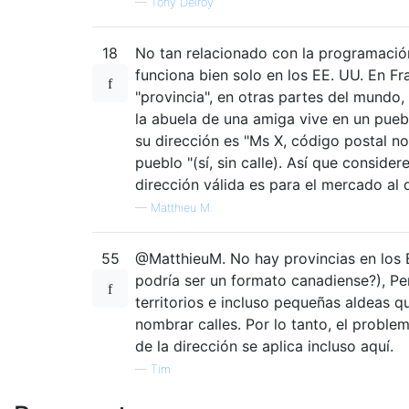
—
Tony Delroy
18
No tan relacionado con la programación
funciona bien solo en los EE. UU. En F
"provincia", en otras partes del mundo,
la abuela de una amiga vive en un pue
su dirección es "Ms X, código postal 
pueblo "(sí, sin calle). Así que consid
dirección válida es para el mercado al q
—
Matthieu M.
55
@MatthieuM. No hay provincias en los 
podría ser un formato canadiense?), Pe
territorios e incluso pequeñas aldeas 
nombrar calles. Por lo tanto, el probl
de la dirección se aplica incluso aquí.
—
Tim