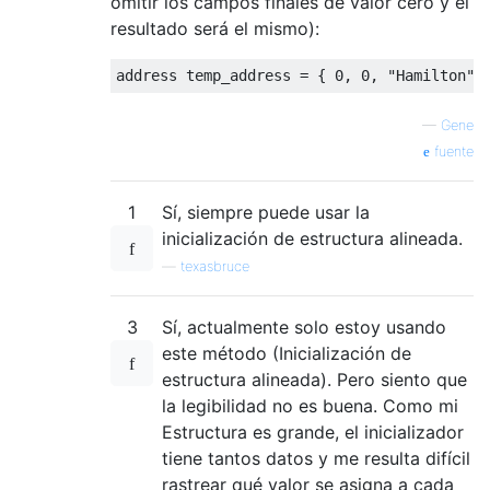
omitir los campos finales de valor cero y el
resultado será el mismo):
address temp_address 
=
{
0
,
0
,
"Hamilton"
,
—
Gene
fuente
1
Sí, siempre puede usar la
inicialización de estructura alineada.
—
texasbruce
3
Sí, actualmente solo estoy usando
este método (Inicialización de
estructura alineada). Pero siento que
la legibilidad no es buena. Como mi
Estructura es grande, el inicializador
tiene tantos datos y me resulta difícil
rastrear qué valor se asigna a cada