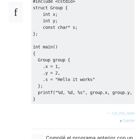
#include
<cstdio>
struct
Group
{
int
 x
;
int
 y
;
const
char
*
 s
;
};
int
 main
()
{
Group
 group 
{
.
x 
=
1
,
.
y 
=
2
,
.
s 
=
"Hello it works"
};
  printf
(
"%d, %d, %s"
,
 group
.
x
,
 group
.
y
,
 g
}
—
run_the_race
fuente
Compilé el programa anterior con un