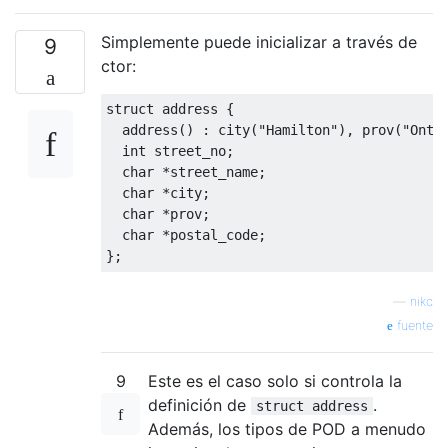
Simplemente puede inicializar a través de
9
ctor:
struct
 address 
{
  address
()
:
 city
(
"Hamilton"
),
 prov
(
"Onta
int
 street_no
;
char
*
street_name
;
char
*
city
;
char
*
prov
;
char
*
postal_code
;
};
—
nikc
fuente
9
Este es el caso solo si controla la
definición de
.
struct address
Además, los tipos de POD a menudo