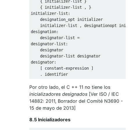
{
 initializer
-
list
}
{
 initializer
-
list
,
}
initializer
-
list
:
    designation_opt initializer

    initializer
-
list
,
 designationopt initi
designation
:
    designator
-
list
=
designator
-
list
:
    designator

    designator
-
list
 designator

designator
:
[
 constant
-
expression 
]
.
 identifier
Por otro lado, el C ++ 11 no tiene los
inicializadores designados
[Ver ISO / IEC
14882: 2011, Borrador del Comité N3690 -
15 de mayo de 2013]
8.5 Inicializadores