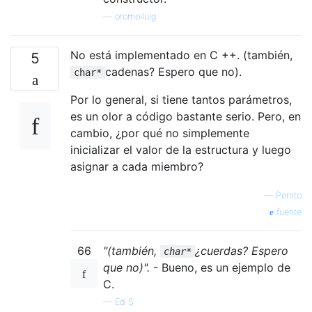
—
oromoiluig
No está implementado en C ++. (también,
5
cadenas? Espero que no).
char*
Por lo general, si tiene tantos parámetros,
es un olor a código bastante serio. Pero, en
cambio, ¿por qué no simplemente
inicializar el valor de la estructura y luego
asignar a cada miembro?
—
Perrito
fuente
66
"(también,
¿cuerdas? Espero
char*
que no)".
- Bueno, es un ejemplo de
C.
—
Ed S.