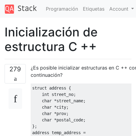
Programación
Etiquetas
Account
Inicialización de
estructura C ++
¿Es posible inicializar estructuras en C ++ c
279
continuación?
struct
 address 
{
int
 street_no
;
char
*
street_name
;
char
*
city
;
char
*
prov
;
char
*
postal_code
;
};
address temp_address 
=