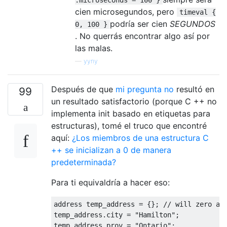
cien microsegundos, pero
timeval {
podría ser cien
SEGUNDOS
0, 100 }
. No querrás encontrar algo así por
las malas.
—
yyny
Después de que
mi pregunta no
resultó en
99
un resultado satisfactorio (porque C ++ no
implementa init basado en etiquetas para
estructuras), tomé el truco que encontré
aquí:
¿Los miembros de una estructura C
++ se inicializan a 0 de manera
predeterminada?
Para ti equivaldría a hacer eso:
address temp_address 
=
{};
// will zero al
temp_address
.
city 
=
"Hamilton"
;
temp_address
.
prov 
=
"Ontario"
;