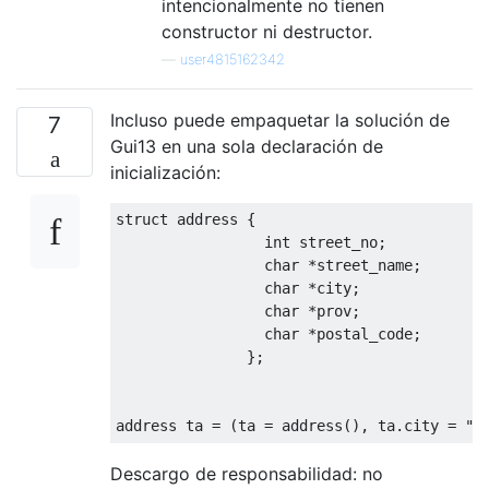
intencionalmente no tienen
constructor ni destructor.
—
user4815162342
Incluso puede empaquetar la solución de
7
Gui13 en una sola declaración de
inicialización:
struct
 address 
{
int
 street_no
;
char
*
street_name
;
char
*
city
;
char
*
prov
;
char
*
postal_code
;
};
address ta 
=
(
ta 
=
 address
(),
 ta
.
city 
=
"H
Descargo de responsabilidad: no