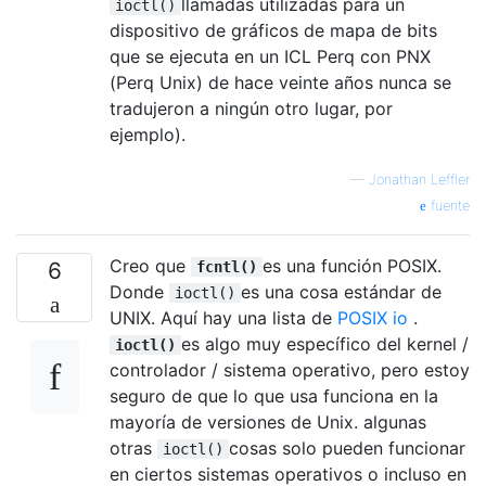
llamadas utilizadas para un
ioctl()
dispositivo de gráficos de mapa de bits
que se ejecuta en un ICL Perq con PNX
(Perq Unix) de hace veinte años nunca se
tradujeron a ningún otro lugar, por
ejemplo).
—
Jonathan Leffler
fuente
Creo que
es una función POSIX.
6
fcntl()
Donde
es una cosa estándar de
ioctl()
UNIX. Aquí hay una lista de
POSIX io
.
es algo muy específico del kernel /
ioctl()
controlador / sistema operativo, pero estoy
seguro de que lo que usa funciona en la
mayoría de versiones de Unix. algunas
otras
cosas solo pueden funcionar
ioctl()
en ciertos sistemas operativos o incluso en