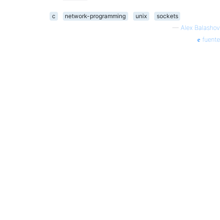
c
network-programming
unix
sockets
—
Alex Balashov
fuente