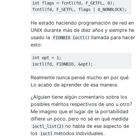
int
 flags 
=
 fcntl
(
fd
,
 F_GETFL
,
0
);
fcntl
(
fd
,
 F_SETFL
,
 flags 
|
 O_NONBLOCK
);
He estado haciendo programación de red en
UNIX durante más de diez años y siempre he
usado la
llamada para hacer
FIONBIO ioctl()
esto:
int
 opt 
=
1
;
ioctl
(
fd
,
 FIONBIO
,
&
opt
);
Realmente nunca pensé mucho en por qué.
Lo acabo de aprender de esa manera.
¿Alguien tiene algún comentario sobre los
posibles méritos respectivos de uno u otro?
Me imagino que el lugar de la portabilidad
difiere un poco, pero no sé en qué medida
no habla de ese aspecto de
ioctl_list(2)
los
métodos individuales .
ioctl