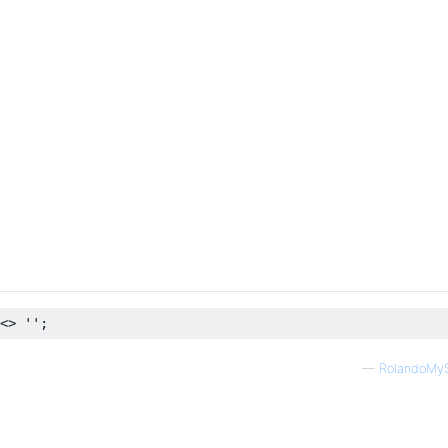
<> 
''
—
RolandoMy