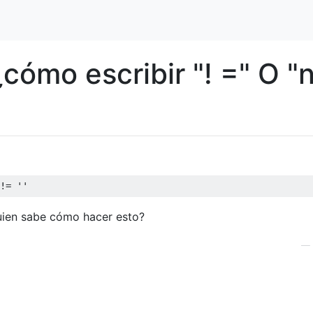
mo escribir "! =" O "
!= 
''
guien sabe cómo hacer esto?
—