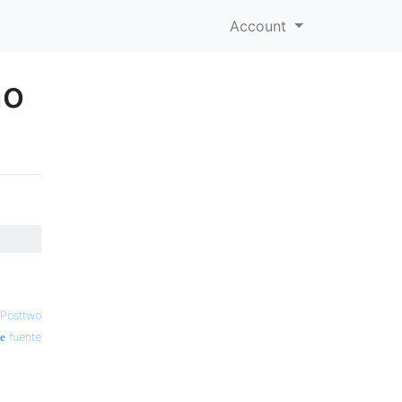
Account
no
Posttwo
fuente