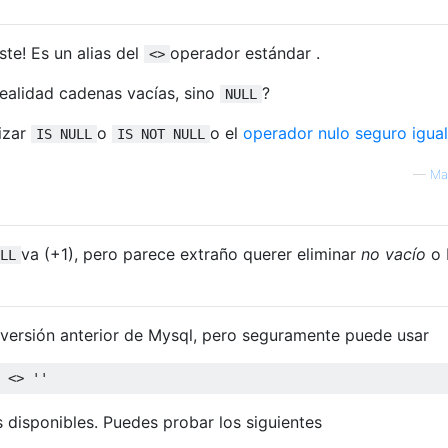
te! Es un alias del
operador estándar .
<>
ealidad cadenas vacías, sino
?
NULL
lizar
o
o el
operador nulo seguro igual
IS NULL
IS NOT NULL
—
Ma
va (+1), pero parece extraño querer eliminar
no vacío
o 
LL
 versión anterior de Mysql, pero seguramente puede usar
 <> 
''
disponibles. Puedes probar los siguientes