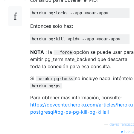
heroku pg
:
locks 
--app <your-app>
Entonces solo haz:
heroku pg
:
kill
<
pid
>
--app <your-app> 
NOTA
: la
opción se puede usar para
--force
emitir pg_terminate_backend que descarta
toda la conexión para esa consulta.
Si
no incluye nada, inténtelo
heroku pg:locks
.
heroku pg:ps
Para obtener más información, consulte:
https://devcenter.heroku.com/articles/heroku
postgresql#pg-ps-pg-kill-pg-killall
—
davidfrancisc
fuent