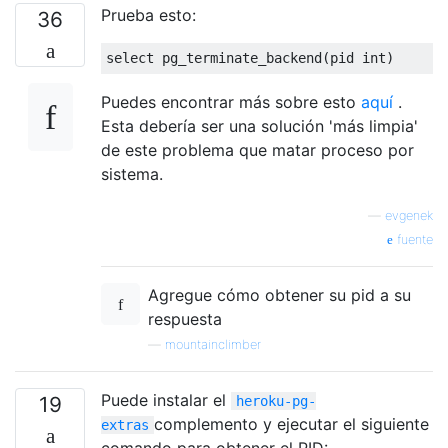
Prueba esto:
36
select
 pg_terminate_backend
(
pid int
)
Puedes encontrar más sobre esto
aquí
.
Esta debería ser una solución 'más limpia'
de este problema que matar proceso por
sistema.
—
evgenek
fuente
Agregue cómo obtener su pid a su
respuesta
—
mountainclimber
Puede instalar el
19
heroku-pg-
complemento y ejecutar el siguiente
extras
comando para obtener el PID: