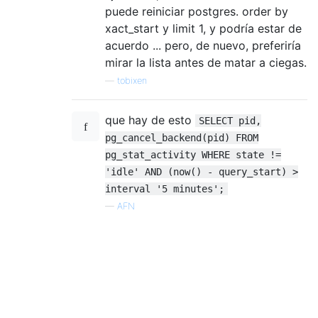
puede reiniciar postgres. order by
xact_start y limit 1, y podría estar de
acuerdo ... pero, de nuevo, preferiría
mirar la lista antes de matar a ciegas.
—
tobixen
que hay de esto
SELECT pid,
pg_cancel_backend(pid) FROM
pg_stat_activity WHERE state !=
'idle' AND (now() - query_start) >
interval '5 minutes';
—
AFN