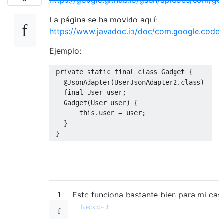
La página se ha movido aquí:
https://www.javadoc.io/doc/com.google.code
Ejemplo:
private
static
final
class
Gadget
{
@JsonAdapter
(
UserJsonAdapter2
.
class
)
final
User
 user
;
Gadget
(
User
 user
)
{
this
.
user 
=
 user
;
}
}
1
Esto funciona bastante bien para mi ca
—
Neoklosch