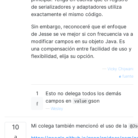
de serializadores y adaptadores utiliza
exactamente el mismo código.
Sin embargo, reconoceré que el enfoque
de Jesse se ve mejor si con frecuencia va a
modificar campos en su objeto Java. Es
una compensación entre facilidad de uso y
flexibilidad, elija su opción.
—
Vicky Chijwani
fuente
1
Esto no delega todos los demás
campos en
gson
value
—
Wesley
Mi colega también mencionó el uso de la
10
@Js
https://google.github.io/gson/apidocs/com/g