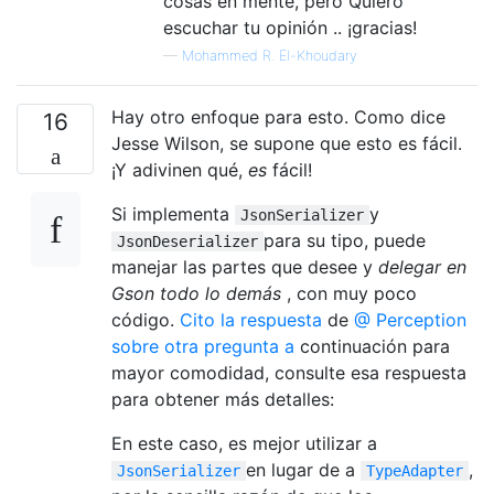
cosas en mente, pero Quiero
escuchar tu opinión .. ¡gracias!
—
Mohammed R. El-Khoudary
Hay otro enfoque para esto. Como dice
16
Jesse Wilson, se supone que esto es fácil.
¡Y adivinen qué,
es
fácil!
Si implementa
y
JsonSerializer
para su tipo, puede
JsonDeserializer
manejar las partes que desee y
delegar en
Gson todo lo demás
, con muy poco
código.
Cito la respuesta
de
@ Perception
sobre otra pregunta a
continuación para
mayor comodidad, consulte esa respuesta
para obtener más detalles:
En este caso, es mejor utilizar a
en lugar de a
,
JsonSerializer
TypeAdapter