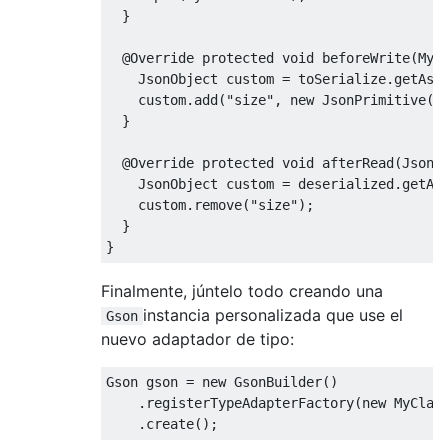
}
@Override
protected
void
 beforeWrite
(
MyC
JsonObject
 custom 
=
 toSerialize
.
getAsJ
    custom
.
add
(
"size"
,
new
JsonPrimitive
(
c
}
@Override
protected
void
 afterRead
(
JsonE
JsonObject
 custom 
=
 deserialized
.
getAs
    custom
.
remove
(
"size"
);
}
}
Finalmente, júntelo todo creando una
instancia personalizada que use el
Gson
nuevo adaptador de tipo:
Gson
 gson 
=
new
GsonBuilder
()
.
registerTypeAdapterFactory
(
new
MyClas
.
create
();