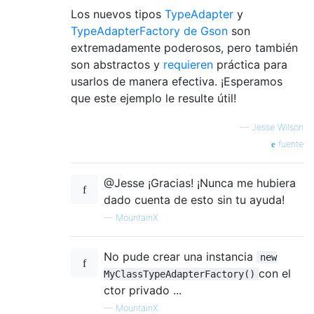
Los nuevos tipos
TypeAdapter
y
TypeAdapterFactory de Gson
son
extremadamente poderosos, pero también
son abstractos y
requieren
práctica para
usarlos de manera efectiva. ¡Esperamos
que este ejemplo le resulte útil!
—
Jesse Wilson
fuente
@Jesse ¡Gracias! ¡Nunca me hubiera
dado cuenta de esto sin tu ayuda!
—
MountainX
No pude crear una instancia
new
con el
MyClassTypeAdapterFactory()
ctor privado ...
—
MountainX