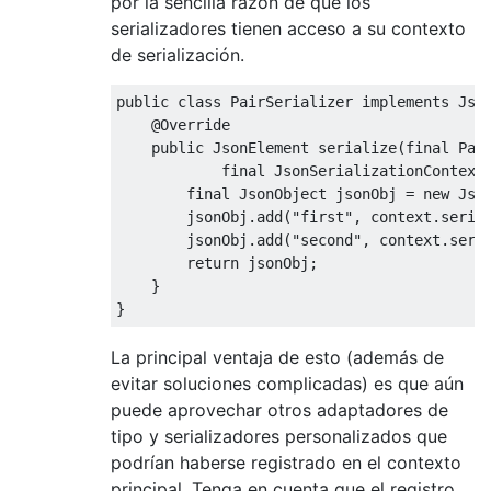
por la sencilla razón de que los
serializadores tienen acceso a su contexto
de serialización.
public
class
PairSerializer
implements
Jso
@Override
public
JsonElement
 serialize
(
final
Pai
final
JsonSerializationContext
final
JsonObject
 jsonObj 
=
new
Jso
        jsonObj
.
add
(
"first"
,
 context
.
seria
        jsonObj
.
add
(
"second"
,
 context
.
seri
return
 jsonObj
;
}
}
La principal ventaja de esto (además de
evitar soluciones complicadas) es que aún
puede aprovechar otros adaptadores de
tipo y serializadores personalizados que
podrían haberse registrado en el contexto
principal. Tenga en cuenta que el registro