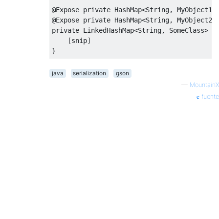
@Expose
private
HashMap
<
String
,
MyObject1
>
@Expose
private
HashMap
<
String
,
MyObject2
>
private
LinkedHashMap
<
String
,
SomeClass
>
 c
[
snip
]
}
java
serialization
gson
—
MountainX
fuente