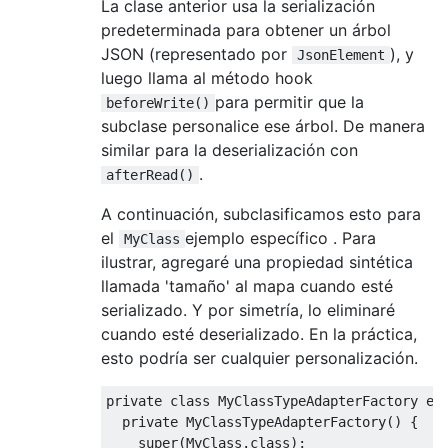
};
La clase anterior usa la serialización
}
predeterminada para obtener un árbol
JSON (representado por
), y
JsonElement
/**

luego llama al método hook
   * Override this to muck with {@code toSe
para permitir que la
beforeWrite()
   * the outgoing JSON stream.

subclase personalice ese árbol. De manera
   */
similar para la deserialización con
protected
void
 beforeWrite
(
C source
,
Jso
}
.
afterRead()
A continuación, subclasificamos esto para
/**

   * Override this to muck with {@code dese
el
ejemplo específico . Para
MyClass
   * the application type.

ilustrar, agregaré una propiedad sintética
   */
llamada 'tamaño' al mapa cuando esté
protected
void
 afterRead
(
JsonElement
 des
serializado. Y por simetría, lo eliminaré
}
cuando esté deserializado. En la práctica,
}
esto podría ser cualquier personalización.
private
class
MyClassTypeAdapterFactory
ex
private
MyClassTypeAdapterFactory
()
{
super
(
MyClass
.
class
);