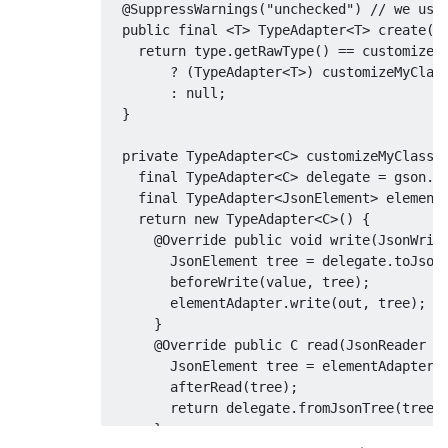
@SuppressWarnings
(
"unchecked"
)
// we use
public
final
<
T
>
TypeAdapter
<
T
>
 create
(
G
return
 type
.
getRawType
()
==
 customizedC
?
(
TypeAdapter
<
T
>)
 customizeMyClas
:
null
;
}
private
TypeAdapter
<
C
>
 customizeMyClassA
final
TypeAdapter
<
C
>
 delegate 
=
 gson
.
g
final
TypeAdapter
<
JsonElement
>
 element
return
new
TypeAdapter
<
C
>()
{
@Override
public
void
 write
(
JsonWrit
JsonElement
 tree 
=
 delegate
.
toJson
        beforeWrite
(
value
,
 tree
);
        elementAdapter
.
write
(
out
,
 tree
);
}
@Override
public
 C read
(
JsonReader
 i
JsonElement
 tree 
=
 elementAdapter
.
        afterRead
(
tree
);
return
 delegate
.
fromJsonTree
(
tree
)
}