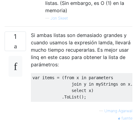
listas. (Sin embargo, es O (1) en la
memoria)
—
Jon Skeet
Si ambas listas son demasiado grandes y
1
cuando usamos la expresión lamda, llevará
mucho tiempo recuperarlas. Es mejor usar
linq en este caso para obtener la lista de
parámetros:
var
 items = (
from
 x 
in
 parameters

join
 y 
in
 myStrings 
on
 x.S
select
 x)

—
Umang Agarwal
fuente