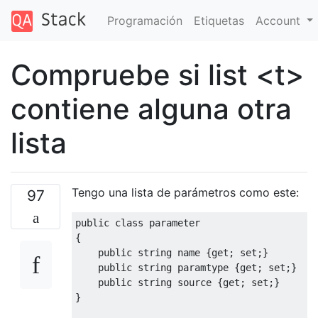
Programación
Etiquetas
Account
Compruebe si list <t>
contiene alguna otra
lista
Tengo una lista de parámetros como este:
97
public
class
parameter
{

public
string
 name {
get
; 
set
;}

public
string
 paramtype {
get
; 
set
;}

public
string
 source {
get
; 
set
;}

}
