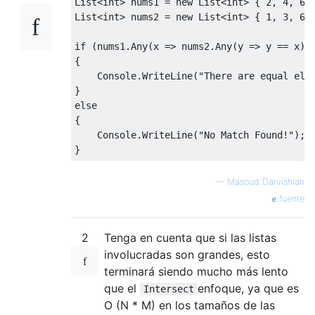
List<
int
> nums1 = 
new
 List<
int
> { 
2
, 
4
, 
6
,
List<
int
> nums2 = 
new
 List<
int
> { 
1
, 
3
, 
6
,
if
 (nums1.Any(x => nums2.Any(y => y == x)))
{

    Console.WriteLine(
"There are equal ele
else
{

    Console.WriteLine(
"No Match Found!"
);

—
Masoud Darvishian
fuente
2
Tenga en cuenta que si las listas
involucradas son grandes, esto
terminará siendo mucho más lento
que el
enfoque, ya que es
Intersect
O (N * M) en los tamaños de las