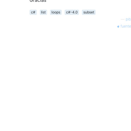
c#
list
loops
c#-4.0
subset
—
pib
fuente