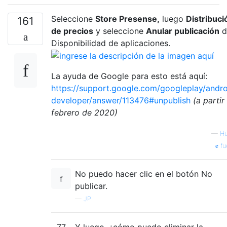
Seleccione
Store Presense,
luego
Distribuci
161
de precios
y seleccione
Anular publicación
d
Disponibilidad de aplicaciones.
La ayuda de Google para esto está aquí:
https://support.google.com/googleplay/andro
developer/answer/113476#unpublish
(a partir
febrero de 2020)
—
H
fu
No puedo hacer clic en el botón No
publicar.
—
JP.