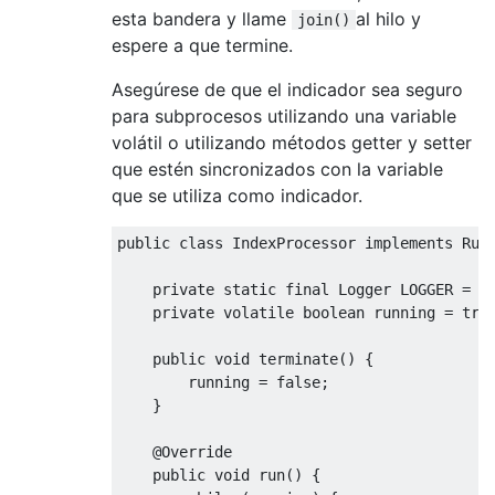
esta bandera y llame
al hilo y
join()
espere a que termine.
Asegúrese de que el indicador sea seguro
para subprocesos utilizando una variable
volátil o utilizando métodos getter y setter
que estén sincronizados con la variable
que se utiliza como indicador.
public
class
IndexProcessor
implements
Run
private
static
final
Logger
 LOGGER 
=
L
private
volatile
boolean
 running 
=
tru
public
void
 terminate
()
{
        running 
=
false
;
}
@Override
public
void
 run
()
{