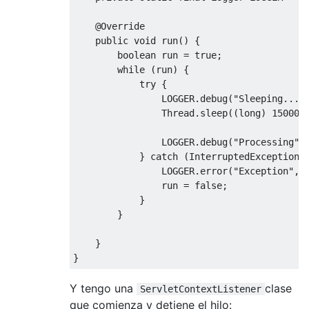
@Override
public
void
 run
()
{
boolean
 run 
=
true
;
while
(
run
)
{
try
{
                LOGGER
.
debug
(
"Sleeping..."
Thread
.
sleep
((
long
)
15000
)
                LOGGER
.
debug
(
"Processing"
)
}
catch
(
InterruptedException
 
                LOGGER
.
error
(
"Exception"
,
 
                run 
=
false
;
}
}
}
}
Y tengo una
clase
ServletContextListener
que comienza y detiene el hilo: