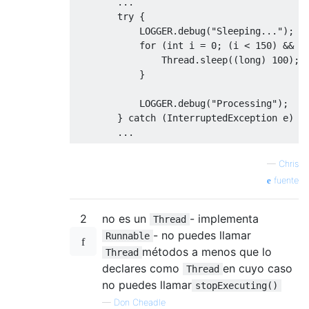
...
try
{
            LOGGER
.
debug
(
"Sleeping..."
);
for
(
int
 i 
=
0
;
(
i 
<
150
)
&&
t
Thread
.
sleep
((
long
)
100
);
}
            LOGGER
.
debug
(
"Processing"
);
}
catch
(
InterruptedException
 e
)
{
...
—
Chris
fuente
2
no es un
- implementa
Thread
- no puedes llamar
Runnable
métodos a menos que lo
Thread
declares como
en cuyo caso
Thread
no puedes llamar
stopExecuting()
—
Don Cheadle