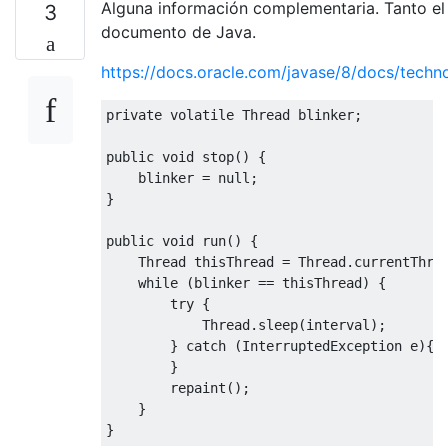
Alguna información complementaria. Tanto el 
}
3
documento de Java.
https://docs.oracle.com/javase/8/docs/techn
private
volatile
Thread
 blinker
;
public
void
 stop
()
{
    blinker 
=
null
;
}
public
void
 run
()
{
Thread
 thisThread 
=
Thread
.
currentThre
while
(
blinker 
==
 thisThread
)
{
try
{
Thread
.
sleep
(
interval
);
}
catch
(
InterruptedException
 e
){
}
        repaint
();
}
}