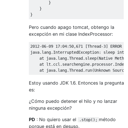
}
}
}
Pero cuando apago tomcat, obtengo la
excepción en mi clase IndexProcessor:
2012
-
06
-
09
17
:
04
:
50
,
671
[
Thread
-
3
]
 ERROR  
java
.
lang
.
InterruptedException
:
 sleep inter
    at java
.
lang
.
Thread
.
sleep
(
Native
Metho
    at lt
.
ccl
.
searchengine
.
processor
.
Index
    at java
.
lang
.
Thread
.
run
(
Unknown
Source
Estoy usando JDK 1.6. Entonces la pregunta
es:
¿Cómo puedo detener el hilo y no lanzar
ninguna excepción?
PD
: No quiero usar el
método
.stop();
porque está en desuso.