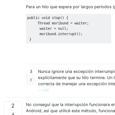
Para un hilo que espera por largos períodos 
public
void
 stop
()
{
Thread
 moribund 
=
 waiter
;
      waiter 
=
null
;
      moribund
.
interrupt
();
}
3
Nunca ignore una excepción interrumpid
explícitamente que su hilo termine. Un h
correcta de manejar una excepción inter
—
VGR
No conseguí que la interrupción funcionara e
2
Android, así que utilicé este método, funcion