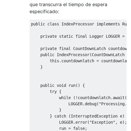
que transcurra el tiempo de espera
especificado:
public
class
IndexProcessor
implements
Run
private
static
final
Logger
 LOGGER 
=
L
private
final
CountDownLatch
 countdown
public
IndexProcessor
(
CountDownLatch
 c
this
.
countdownlatch 
=
 countdownlat
}
public
void
 run
()
{
try
{
while
(!
countdownlatch
.
await
(
1
                LOGGER
.
debug
(
"Processing..
}
}
catch
(
InterruptedException
 e
)
{
            LOGGER
.
error
(
"Exception"
,
 e
);
            run 
=
false
;