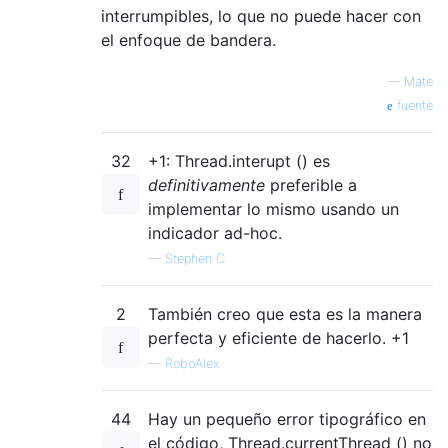
interrumpibles, lo que no puede hacer con
el enfoque de bandera.
—
Mate
fuente
32
+1: Thread.interupt () es
definitivamente
preferible a
implementar lo mismo usando un
indicador ad-hoc.
—
Stephen C
2
También creo que esta es la manera
perfecta y eficiente de hacerlo. +1
—
RoboAlex
44
Hay un pequeño error tipográfico en
el código, Thread.currentThread () no