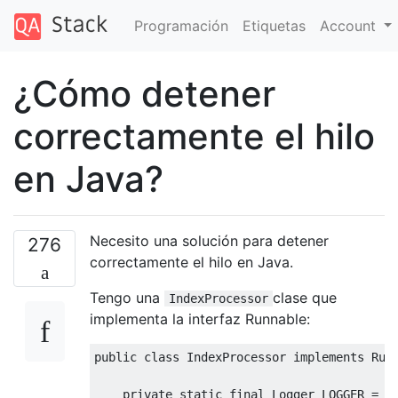
Programación
Etiquetas
Account
¿Cómo detener
correctamente el hilo
en Java?
Necesito una solución para detener
276
correctamente el hilo en Java.
Tengo una
clase que
IndexProcessor
implementa la interfaz Runnable:
public
class
IndexProcessor
implements
Run
private
static
final
Logger
 LOGGER 
=
L