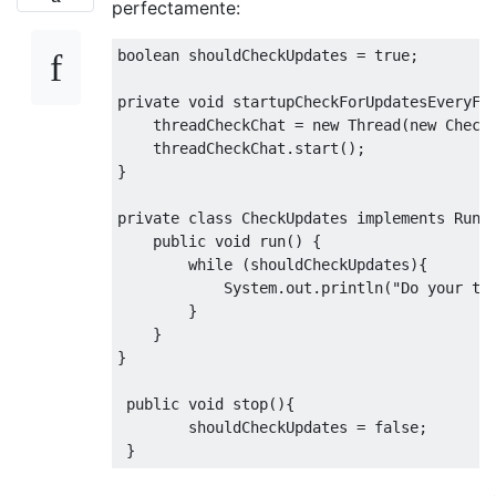
perfectamente:
boolean
 shouldCheckUpdates 
=
true
;
private
void
 startupCheckForUpdatesEveryFe
    threadCheckChat 
=
new
Thread
(
new
Check
    threadCheckChat
.
start
();
}
private
class
CheckUpdates
implements
Runn
public
void
 run
()
{
while
(
shouldCheckUpdates
){
System
.
out
.
println
(
"Do your th
}
}
}
public
void
 stop
(){
        shouldCheckUpdates 
=
false
;
}