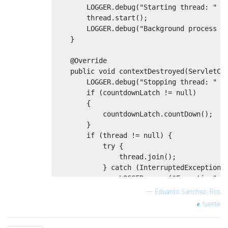
        LOGGER
.
debug
(
"Starting thread: "
+
        thread
.
start
();
        LOGGER
.
debug
(
"Background process s
}
@Override
public
void
 contextDestroyed
(
ServletCo
        LOGGER
.
debug
(
"Stopping thread: "
+
if
(
countdownLatch 
!=
null
)
{
            countdownLatch
.
countDown
();
}
if
(
thread 
!=
null
)
{
try
{
                thread
.
join
();
}
catch
(
InterruptedException
 
                LOGGER
.
error
(
"Exception"
,
 
}
—
Eduardo Sanchez-Ros
            LOGGER
.
debug
(
"Thread successfu
fuente
}
}