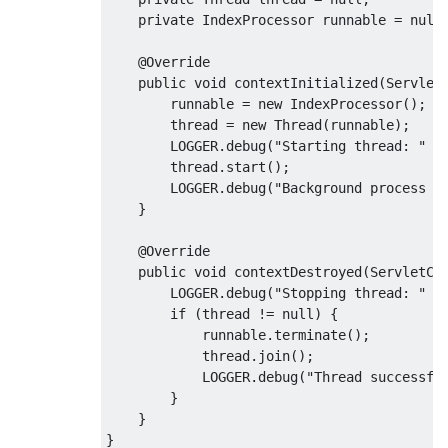
private
IndexProcessor
 runnable 
=
null
@Override
public
void
 contextInitialized
(
Servlet
        runnable 
=
new
IndexProcessor
();
        thread 
=
new
Thread
(
runnable
);
        LOGGER
.
debug
(
"Starting thread: "
+
        thread
.
start
();
        LOGGER
.
debug
(
"Background process s
}
@Override
public
void
 contextDestroyed
(
ServletCo
        LOGGER
.
debug
(
"Stopping thread: "
+
if
(
thread 
!=
null
)
{
            runnable
.
terminate
();
            thread
.
join
();
            LOGGER
.
debug
(
"Thread successfu
}
}
}