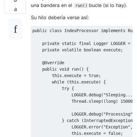
una bandera en el
bucle (si lo hay).
run()
Su hilo debería verse así:
public
class
IndexProcessor
implements
Run
private
static
final
Logger
 LOGGER 
=
L
private
volatile
boolean
 execute
;
@Override
public
void
 run
()
{
this
.
execute 
=
true
;
while
(
this
.
execute
)
{
try
{
                LOGGER
.
debug
(
"Sleeping..."
Thread
.
sleep
((
long
)
15000
)
                LOGGER
.
debug
(
"Processing"
)
}
catch
(
InterruptedException
 
                LOGGER
.
error
(
"Exception"
,
 
this
.
execute 
=
false
;