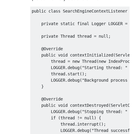
public
class
SearchEngineContextListener
i
private
static
final
Logger
 LOGGER 
=
L
private
Thread
 thread 
=
null
;
@Override
public
void
 contextInitialized
(
Servlet
        thread 
=
new
Thread
(
new
IndexProce
        LOGGER
.
debug
(
"Starting thread: "
+
        thread
.
start
();
        LOGGER
.
debug
(
"Background process s
}
@Override
public
void
 contextDestroyed
(
ServletCo
        LOGGER
.
debug
(
"Stopping thread: "
+
if
(
thread 
!=
null
)
{
            thread
.
interrupt
();
            LOGGER
.
debug
(
"Thread successfu