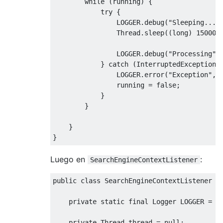
while
(
running
)
{
try
{
                LOGGER
.
debug
(
"Sleeping..."
Thread
.
sleep
((
long
)
15000
)
                LOGGER
.
debug
(
"Processing"
)
}
catch
(
InterruptedException
 
                LOGGER
.
error
(
"Exception"
,
 
                running 
=
false
;
}
}
}
}
Luego en
:
SearchEngineContextListener
public
class
SearchEngineContextListener
i
private
static
final
Logger
 LOGGER 
=
L
private
Thread
 thread 
=
null
;