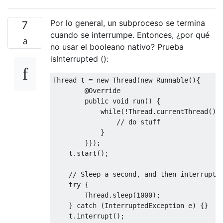
Por lo general, un subproceso se termina
7
cuando se interrumpe. Entonces, ¿por qué
no usar el booleano nativo? Prueba
isInterrupted ():
Thread
 t 
=
new
Thread
(
new
Runnable
(){
@Override
public
void
 run
()
{
while
(!
Thread
.
currentThread
().
// do stuff         
}
}});
    t
.
start
();
// Sleep a second, and then interrupt
try
{
Thread
.
sleep
(
1000
);
}
catch
(
InterruptedException
 e
)
{}
    t
.
interrupt
();