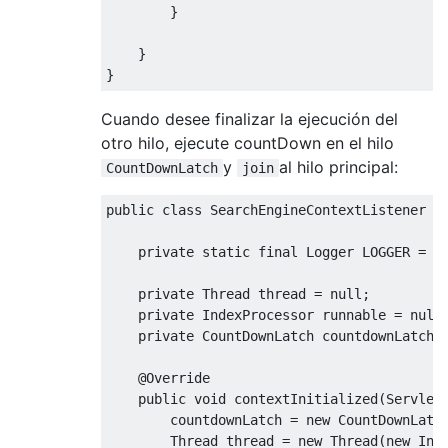
}
}
}
Cuando desee finalizar la ejecución del
otro hilo, ejecute countDown en el hilo
y
al hilo principal:
CountDownLatch
join
public
class
SearchEngineContextListener
i
private
static
final
Logger
 LOGGER 
=
L
private
Thread
 thread 
=
null
;
private
IndexProcessor
 runnable 
=
null
private
CountDownLatch
 countdownLatch 
@Override
public
void
 contextInitialized
(
Servlet
        countdownLatch 
=
new
CountDownLatc
Thread
 thread 
=
new
Thread
(
new
Ind