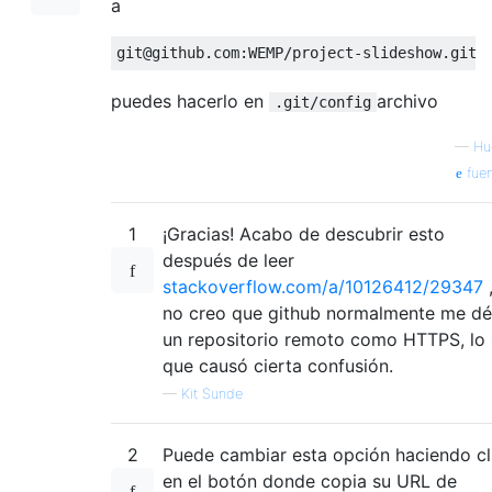
a
puedes hacerlo en
archivo
.git/config
—
Hu
fuen
1
¡Gracias! Acabo de descubrir esto
después de leer
stackoverflow.com/a/10126412/29347
no creo que github normalmente me dé
un repositorio remoto como HTTPS, lo
que causó cierta confusión.
—
Kit Sunde
2
Puede cambiar esta opción haciendo cl
en el botón donde copia su URL de