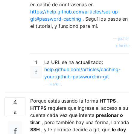
en caché de contraseñas en
https://help.github.com/articles/set-up-
git#password-caching
. Seguí los pasos en
el tutorial, y funcionó para mí.
—
jochen
fuente
1
La URL se ha actualizado:
help.github.com/articles/caching-
your-github-password-in-git
—
MarkHu
Porque estás usando la forma
HTTPS
.
4
HTTPS
requiere que ingrese el acceso a su
cuenta cada vez que intenta
presionar o
tirar
, pero también hay una forma, llamada
SSH
, y le permite decirle a git, que
le doy