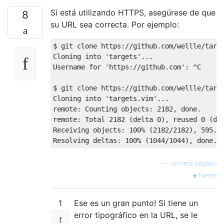
Si está utilizando HTTPS, asegúrese de que
8
su URL sea correcta. Por ejemplo:
$ git clone https://github.com/wellle/targe
Cloning into 'targets'...

Username for 'https://github.com': ^C

$ git clone https://github.com/wellle/targe
Cloning into 'targets.vim'...

remote: Counting objects: 2182, done.

remote: Total 2182 (delta 0), reused 0 (del
Receiving objects: 100% (2182/2182), 595.77
—
un nerd pagado
fuente
1
Ese es un gran punto! Si tiene un
error tipográfico en la URL, se le