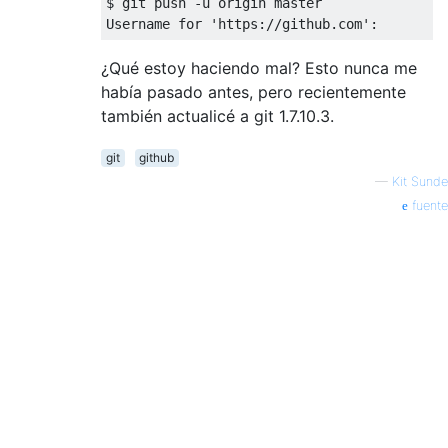
$ git push -u origin master

¿Qué estoy haciendo mal? Esto nunca me
había pasado antes, pero recientemente
también actualicé a git 1.7.10.3.
git
github
—
Kit Sunde
fuente