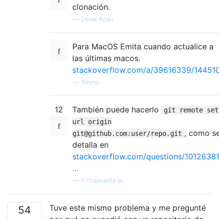
clonación.
—
Derek Adair
Para MacOS Emita cuando actualice a
las últimas macos.
stackoverflow.com/a/39616339/14451
—
1Rhino
12
También puede hacerlo
git remote set
url origin
, como s
git@github.com:user/repo.git
detalla en
stackoverflow.com/questions/10126381
…
—
Y finalmente el
Tuve este mismo problema y me pregunté
54