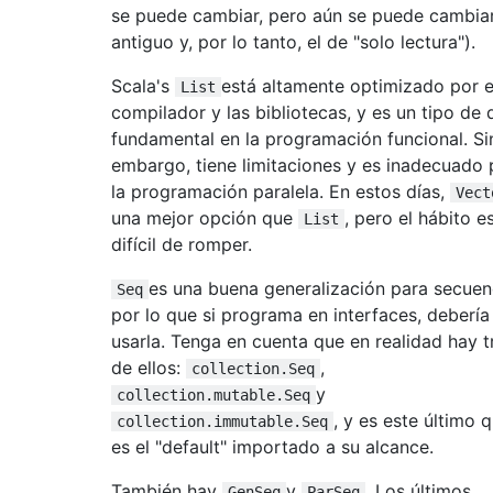
se puede cambiar, pero aún se puede cambiar
antiguo y, por lo tanto, el de "solo lectura").
Scala's
está altamente optimizado por e
List
compilador y las bibliotecas, y es un tipo de 
fundamental en la programación funcional. Si
embargo, tiene limitaciones y es inadecuado 
la programación paralela. En estos días,
Vect
una mejor opción que
, pero el hábito e
List
difícil de romper.
es una buena generalización para secuen
Seq
por lo que si programa en interfaces, debería
usarla. Tenga en cuenta que en realidad hay t
de ellos:
,
collection.Seq
y
collection.mutable.Seq
, y es este último 
collection.immutable.Seq
es el "default" importado a su alcance.
También hay
y
. Los últimos
GenSeq
ParSeq