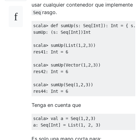
usar cualquier contenedor que implemente
rasgo.
Seq
scala
>
def
 sumUp
(
s
:
Seq
[
Int
]):
Int
=
{
 s
.
s
sumUp
:
(
s
:
Seq
[
Int
])
Int
scala
>
 sumUp
(
List
(
1
,
2
,
3
))
res41
:
Int
=
6
scala
>
 sumUp
(
Vector
(
1
,
2
,
3
))
res42
:
Int
=
6
scala
>
 sumUp
(
Seq
(
1
,
2
,
3
))
res44
:
Int
=
6
Tenga en cuenta que
scala
>
val
 a 
=
Seq
(
1
,
2
,
3
)
a
:
Seq
[
Int
]
=
List
(
1
,
2
,
3
)
Es solo una mano corta para: