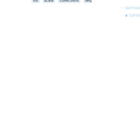
list
scala
collections
seq
—
opensas
fuente