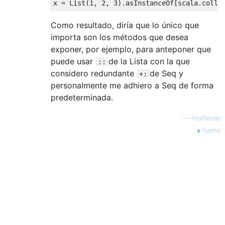
x 
=
List
(
1
,
2
,
3
).
asInstanceOf
[
scala
.
colle
Como resultado, diría que lo único que
importa son los métodos que desea
exponer, por ejemplo, para anteponer que
puede usar
de la Lista con la que
::
considero redundante
de Seq y
+:
personalmente me adhiero a Seq de forma
predeterminada.
—
Profiterole
fuente