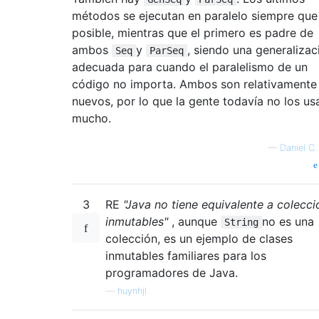
métodos se ejecutan en paralelo siempre que
posible, mientras que el primero es padre de
ambos
y
, siendo una generalizac
Seq
ParSeq
adecuada para cuando el paralelismo de un
código no importa. Ambos son relativamente
nuevos, por lo que la gente todavía no los us
mucho.
—
Daniel C.
3
RE
"Java no tiene equivalente a colecc
inmutables"
, aunque
no es una
String
colección, es un ejemplo de clases
inmutables familiares para los
programadores de Java.
—
huynhjl