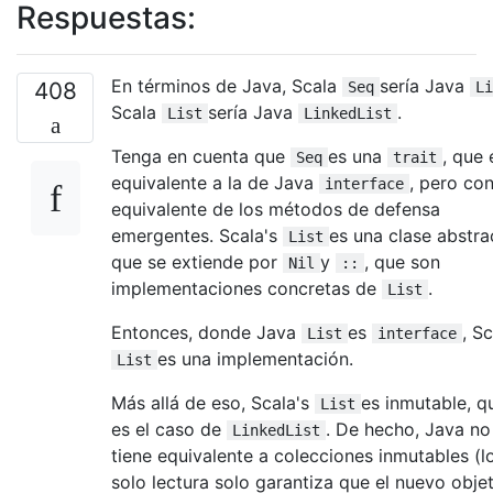
Respuestas:
En términos de Java, Scala
sería Java
408
Seq
Li
Scala
sería Java
.
List
LinkedList
Tenga en cuenta que
es una
, que 
Seq
trait
equivalente a la de Java
, pero con
interface
equivalente de los métodos de defensa
emergentes. Scala's
es una clase abstra
List
que se extiende por
y
, que son
Nil
::
implementaciones concretas de
.
List
Entonces, donde Java
es
, S
List
interface
es una implementación.
List
Más allá de eso, Scala's
es inmutable, q
List
es el caso de
. De hecho, Java no
LinkedList
tiene equivalente a colecciones inmutables (l
solo lectura solo garantiza que el nuevo obje