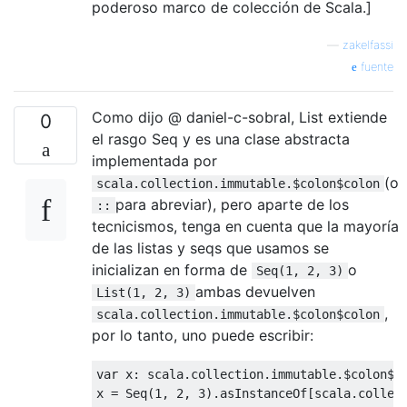
poderoso marco de colección de Scala.]
—
zakelfassi
fuente
Como dijo @ daniel-c-sobral, List extiende
0
el rasgo Seq y es una clase abstracta
implementada por
(o
scala.collection.immutable.$colon$colon
para abreviar), pero aparte de los
::
tecnicismos, tenga en cuenta que la mayoría
de las listas y seqs que usamos se
inicializan en forma de
o
Seq(1, 2, 3)
ambas devuelven
List(1, 2, 3)
,
scala.collection.immutable.$colon$colon
por lo tanto, uno puede escribir:
var
 x
:
 scala
.
collection
.
immutable
.
$colon$c
x 
=
Seq
(
1
,
2
,
3
).
asInstanceOf
[
scala
.
collec