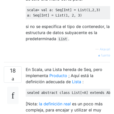
scala
>
val
 a
:
Seq
[
Int
]
=
List
(
1
,
2
,
3
)
a
:
Seq
[
Int
]
=
List
(
1
,
2
,
3
)
si no se especifica el tipo de contenedor, la
estructura de datos subyacente es la
predeterminada
.
List
—
Akavall
fuente
En Scala, una Lista hereda de Seq, pero
18
implementa
Producto
; Aquí está la
definición adecuada de
Lista
:
sealed
abstract
class
List
[+
A
]
extends
Abs
[Nota:
la definición
real
es un poco más
compleja, para encajar y utilizar el muy