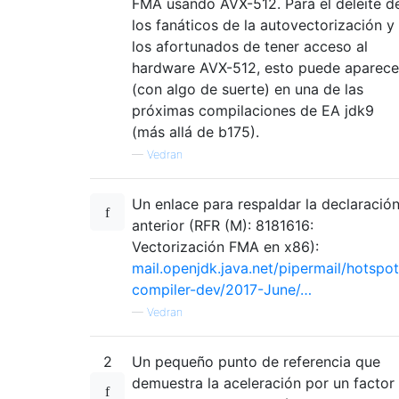
FMA usando AVX-512. Para el deleite d
los fanáticos de la autovectorización y
los afortunados de tener acceso al
hardware AVX-512, esto puede aparece
(con algo de suerte) en una de las
próximas compilaciones de EA jdk9
(más allá de b175).
—
Vedran
Un enlace para respaldar la declaració
anterior (RFR (M): 8181616:
Vectorización FMA en x86):
mail.openjdk.java.net/pipermail/hotspot
compiler-dev/2017-June/…
—
Vedran
2
Un pequeño punto de referencia que
demuestra la aceleración por un factor