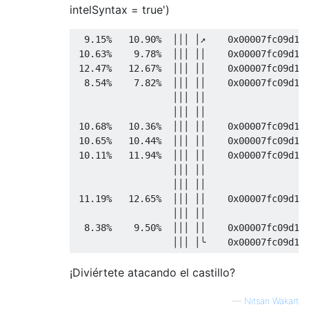
intelSyntax = true')
9.15
%
10.90
%
│││
│↗
0x00007fc09d1e
10.63
%
9.78
%
│││
││
0x00007fc09d1e
12.47
%
12.67
%
│││
││
0x00007fc09d1e
8.54
%
7.82
%
│││
││
0x00007fc09d1e
│││
││
│││
││
10.68
%
10.36
%
│││
││
0x00007fc09d1e
10.65
%
10.44
%
│││
││
0x00007fc09d1e
10.11
%
11.94
%
│││
││
0x00007fc09d1e
│││
││
│││
││
11.19
%
12.65
%
│││
││
0x00007fc09d1e
│││
││
8.38
%
9.50
%
│││
││
0x00007fc09d1e
│││
│╰
0x00007fc09d1e
¡Diviértete atacando el castillo?
—
Nitsan Wakart