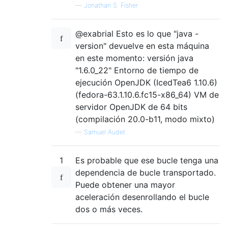
—
Jonathan S. Fisher
@exabrial Esto es lo que "java -
version" devuelve en esta máquina
en este momento: versión java
"1.6.0_22" Entorno de tiempo de
ejecución OpenJDK (IcedTea6 1.10.6)
(fedora-63.1.10.6.fc15-x86_64) VM de
servidor OpenJDK de 64 bits
(compilación 20.0-b11, modo mixto)
—
Samuel Audet
1
Es probable que ese bucle tenga una
dependencia de bucle transportado.
Puede obtener una mayor
aceleración desenrollando el bucle
dos o más veces.