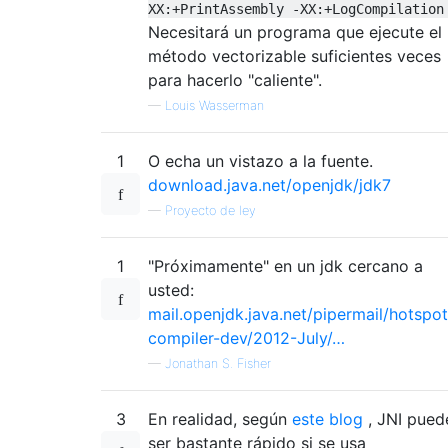
XX:+PrintAssembly -XX:+LogCompilation
Necesitará un programa que ejecute el
método vectorizable suficientes veces
para hacerlo "caliente".
—
Louis Wasserman
1
O echa un vistazo a la fuente.
download.java.net/openjdk/jdk7
—
Proyecto de ley
1
"Próximamente" en un jdk cercano a
usted:
mail.openjdk.java.net/pipermail/hotspot
compiler-dev/2012-July/…
—
Jonathan S. Fisher
3
En realidad, según
este blog
, JNI pued
ser bastante rápido si se usa