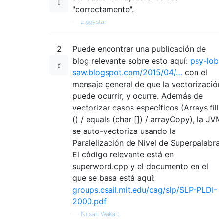
"correctamente".
—
ziggystar
2
Puede encontrar una publicación de
blog relevante sobre esto aquí:
psy-lob
saw.blogspot.com/2015/04/…
con el
mensaje general de que la vectorizació
puede ocurrir, y ocurre. Además de
vectorizar casos específicos (Arrays.fill
() / equals (char []) / arrayCopy), la JV
se auto-vectoriza usando la
Paralelización de Nivel de Superpalabra
El código relevante está en
superword.cpp y el documento en el
que se basa está aquí:
groups.csail.mit.edu/cag/slp/SLP-PLDI-
2000.pdf
—
Nitsan Wakart