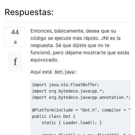
Respuestas:
Entonces, básicamente, desea que su
44
código se ejecute más rápido. JNI es la
respuesta. Sé que dijiste que no te
funcionó, pero déjame mostrarte que estás
equivocado.
Aquí está
:
Dot.java
import
 java
.
nio
.
FloatBuffer
;
import
 org
.
bytedeco
.
javacpp
.*;
import
 org
.
bytedeco
.
javacpp
.
annotation
.*;
@Platform
(
include 
=
"Dot.h"
,
 compiler 
=
"f
public
class
Dot
{
static
{
Loader
.
load
();
}