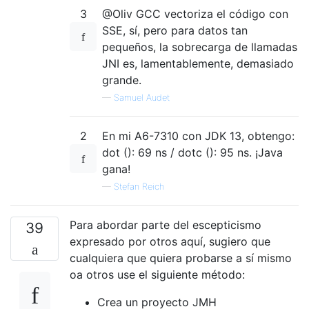
3
@Oliv GCC vectoriza el código con
SSE, sí, pero para datos tan
pequeños, la sobrecarga de llamadas
JNI es, lamentablemente, demasiado
grande.
—
Samuel Audet
2
En mi A6-7310 con JDK 13, obtengo:
dot (): 69 ns / dotc (): 95 ns. ¡Java
gana!
—
Stefan Reich
Para abordar parte del escepticismo
39
expresado por otros aquí, sugiero que
cualquiera que quiera probarse a sí mismo
oa otros use el siguiente método:
Crea un proyecto JMH