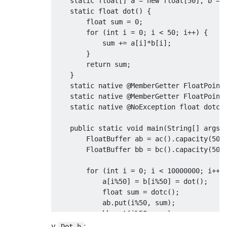
static
float
[]
 a 
=
new
float
[
50
],
 b 
=
static
float
 dot
()
{
float
 sum 
=
0
;
for
(
int
 i 
=
0
;
 i 
<
50
;
 i
++)
{
            sum 
+=
 a
[
i
]*
b
[
i
];
}
return
 sum
;
}
static
native
@MemberGetter
FloatPoint
static
native
@MemberGetter
FloatPoint
static
native
@NoException
float
 dotc
(
public
static
void
 main
(
String
[]
 args
)
FloatBuffer
 ab 
=
 ac
().
capacity
(
50
)
FloatBuffer
 bb 
=
 bc
().
capacity
(
50
)
for
(
int
 i 
=
0
;
 i 
<
10000000
;
 i
++)
            a
[
i
%
50
]
=
 b
[
i
%
50
]
=
 dot
();
float
 sum 
=
 dotc
();
            ab
.
put
(
i
%
50
,
 sum
);
            bb
.
put
(
i
%
50
,
 sum
);
}
y
:
Dot.h