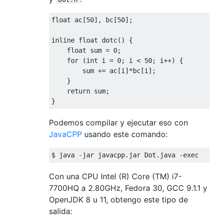
long
 t1 
=
System
.
nanoTime
();
for
(
int
 i 
=
0
;
 i 
<
10000000
;
 i
++)
float
 ac
[
50
],
 bc
[
50
];
            a
[
i
%
50
]
=
 b
[
i
%
50
]
=
 dot
();
}
inline
float
 dotc
()
{
long
 t2 
=
System
.
nanoTime
();
float
 sum 
=
0
;
for
(
int
 i 
=
0
;
 i 
<
10000000
;
 i
++)
for
(
int
 i 
=
0
;
 i 
<
50
;
 i
++)
{
float
 sum 
=
 dotc
();
        sum 
+=
 ac
[
i
]*
bc
[
i
];
            ab
.
put
(
i
%
50
,
 sum
);
}
            bb
.
put
(
i
%
50
,
 sum
);
return
 sum
;
}
}
long
 t3 
=
System
.
nanoTime
();
System
.
out
.
println
(
"dot(): "
+
(
t2
Podemos compilar y ejecutar eso con
System
.
out
.
println
(
"dotc(): "
+
(
JavaCPP
usando este comando:
}
}
$ java 
-
jar javacpp
.
jar 
Dot
.
java 
-
exec
Con una CPU Intel (R) Core (TM) i7-
7700HQ a 2.80GHz, Fedora 30, GCC 9.1.1 y
OpenJDK 8 u 11, obtengo este tipo de
salida: