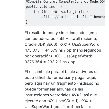
@CompilerControl
(
CompilerControl
.
Mode
.
DONT
public
void
 inc
()
{
for
(
int
 i
=
0
;
i
<
a
.
length
;
i
++)
        a
[
i
]++;
// a is an int[], I benchma
}
El resultado con y sin el indicador (en la
computadora portátil Haswell reciente,
Oracle JDK 8u60): -XX: + UseSuperWord:
475.073 ± 44.579 ns / op (nanosegundos
por operación) -XX: -UseSuperWord:
3376.364 ± 233.211 ns / op
El ensamblaje para el bucle activo es un
poco difícil de formatear y pegar aquí,
pero aquí hay un fragmento (hsdis.so no
puede formatear algunas de las
instrucciones vectoriales AVX2, así que
ejecuté con -XX: UseAVX = 1): -XX: +
UseSuperWord (con '-prof perfasm: