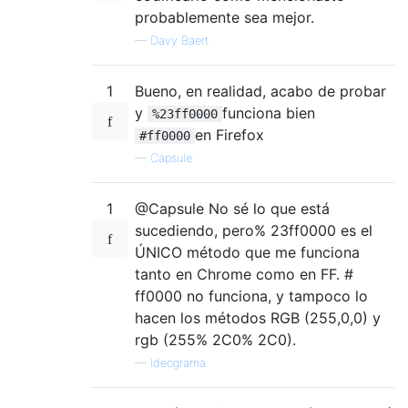
probablemente sea mejor.
—
Davy Baert
1
Bueno, en realidad, acabo de probar
y
funciona bien
%23ff0000
en Firefox
#ff0000
—
Capsule
1
@Capsule No sé lo que está
sucediendo, pero% 23ff0000 es el
ÚNICO método que me funciona
tanto en Chrome como en FF. #
ff0000 no funciona, y tampoco lo
hacen los métodos RGB (255,0,0) y
rgb (255% 2C0% 2C0).
—
Ideograma