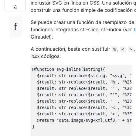
incrustar SVG en línea en CSS. Una solución
construir una función simple de codificación 
Se puede crear una función de reemplazo de c
funciones integradas str-slice, str-index (ver
t
Giraudel).
A continuación, basta con sustituir
,
,
%
<
>
códigos:
%xx
@function
 svg
-
inline
(
$string
){
  $result
:
 str
-
replace
(
$string
,
"<svg"
,
"<
  $result
:
 str
-
replace
(
$result
,
'%'
,
'%25'
  $result
:
 str
-
replace
(
$result
,
'"'
,
'%22'
  $result
:
 str
-
replace
(
$result
,
"'"
,
'%27'
  $result
:
 str
-
replace
(
$result
,
' '
,
'%20'
  $result
:
 str
-
replace
(
$result
,
'<'
,
'%3C'
  $result
:
 str
-
replace
(
$result
,
'>'
,
'%3E'
@return
"data:image/svg+xml;utf8,"
+
 $re
}