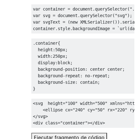
var
 container 
=
 document
.
querySelector
(
".c
var
 svg 
=
 document
.
querySelector
(
"svg"
);
var
 svgText 
=
(
new
XMLSerializer
()).
serial
container
.
style
.
backgroundImage 
=
`
url
(
dat
.
container
{
height
:
50px
;
width
:
250px
;
display
:
block
;
background-position
:
 center center
;
background-repeat
:
 no-repeat
;
background-size
:
 contain
;
}
<svg
height
=
"100"
width
=
"500"
xmlns
=
"http
<ellipse
cx
=
"240"
cy
=
"50"
rx
=
"220"
ry
=
</svg>
<div
class
=
"container"
></div>
Ejecutar fragmento de código