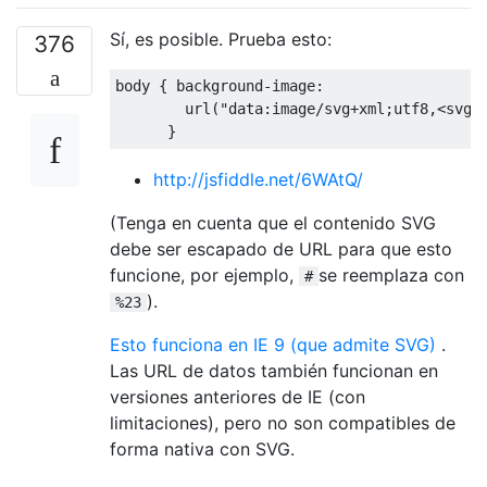
Sí, es posible. Prueba esto:
376
body 
{
 background
-
image
:
        url
(
"data:image/svg+xml;utf8,<svg 
}
http://jsfiddle.net/6WAtQ/
(Tenga en cuenta que el contenido SVG
debe ser escapado de URL para que esto
funcione, por ejemplo,
se reemplaza con
#
).
%23
Esto funciona en IE 9 (que admite SVG)
.
Las URL de datos también funcionan en
versiones anteriores de IE (con
limitaciones), pero no son compatibles de
forma nativa con SVG.