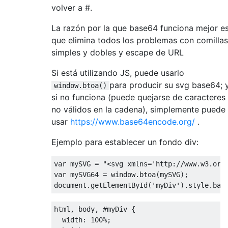
volver a #.
La razón por la que base64 funciona mejor e
que elimina todos los problemas con comillas
simples y dobles y escape de URL
Si está utilizando JS, puede usarlo
para producir su svg base64; 
window.btoa()
si no funciona (puede quejarse de caracteres
no válidos en la cadena), simplemente puede
usar
https://www.base64encode.org/
.
Ejemplo para establecer un fondo div:
var
 mySVG 
=
"<svg xmlns='http://www.w3.org
var
 mySVG64 
=
 window
.
btoa
(
mySVG
);
document
.
getElementById
(
'myDiv'
).
style
.
bac
html
,
 body
,
#
myDiv 
{
width
:
100%
;