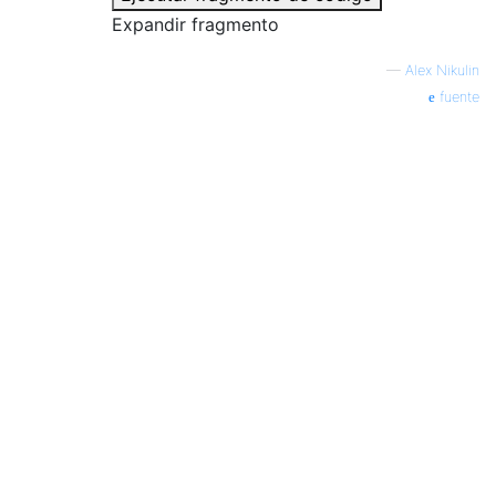
Expandir fragmento
—
Alex Nikulin
fuente