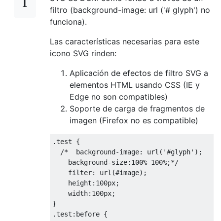
filtro (background-image: url ('# glyph') no
funciona).
Las características necesarias para este
icono SVG rinden:
Aplicación de efectos de filtro SVG a
elementos HTML usando CSS (IE y
Edge no son compatibles)
Soporte de carga de fragmentos de
imagen (Firefox no es compatible)
.
test 
{
/*  background-image: url('#glyph');

    background-size:100% 100%;*/
filter
:
url
(
#image
);
height
:
100px
;
width
:
100px
;
}
.
test
:
before 
{