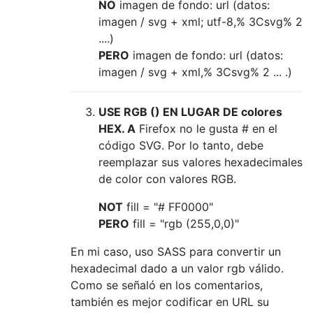
NO
imagen de fondo: url (datos:
imagen / svg + xml; utf-8,% 3Csvg% 2
....)
PERO
imagen de fondo: url (datos:
imagen / svg + xml,% 3Csvg% 2 ... .)
USE RGB () EN LUGAR DE colores
HEX. A
Firefox no le gusta # en el
código SVG. Por lo tanto, debe
reemplazar sus valores hexadecimales
de color con valores RGB.
NOT
fill = "# FF0000"
PERO
fill = "rgb (255,0,0)"
En mi caso, uso SASS para convertir un
hexadecimal dado a un valor rgb válido.
Como se señaló en los comentarios,
también es mejor codificar en URL su