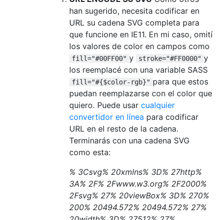
han sugerido, necesita codificar en
URL su cadena SVG completa para
que funcione en IE11. En mi caso, omití
los valores de color en campos como
y
y
fill="#00FF00"
stroke="#FF0000"
los reemplacé con una variable SASS
para que estos
fill="#{$color-rgb}"
puedan reemplazarse con el color que
quiero. Puede usar
cualquier
convertidor en línea
para codificar
URL en el resto de la cadena.
Terminarás con una cadena SVG
como esta:
% 3Csvg% 20xmlns% 3D% 27http%
3A% 2F% 2Fwww.w3.org% 2F2000%
2Fsvg% 27% 20viewBox% 3D% 270%
200% 20494.572% 20494.572% 27%
20width% 3D% 27512% 27%