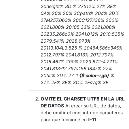
20height% 3D % 27512% 27% 3E%
0A% 20% 20% 3Cpath% 20d% 3D%
27M257.063% 200C127.136% 200%
2021.808% 20105.33% 2021.808%
20235.266c0% 2041.012% 2010.535%
2079.541% 2028.973%
20113.104L3.825 % 20464.586c345%
2012.797% 2041.813% 2012.797%
2015.467% 200% 2029.872-4.721%
2041.813-12.797v158.184z% 27%
20fill% 3D% 27 #
{$ color-rgb}
%
27% 2F% 3E% 3C% 2Fsvg% 3E
OMITE EL CHARSET UTF8 EN LA URL
DE DATOS
Al crear su URL de datos,
debe omitir el conjunto de caracteres
para que funcione en IE11.