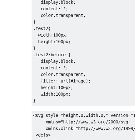
display
:
block
;
content
:
''
;
color
:
transparent
;
}
.
test2
{
width
:
100px
;
height
:
100px
;
}
.
test2
:
before 
{
display
:
block
;
content
:
''
;
color
:
transparent
;
filter
:
url
(
#image
);
height
:
100px
;
width
:
100px
;
}
<svg
style
=
"
height
:
0
;
width
:
0
;
"
version
=
"1.
xmlns
=
"http://www.w3.org/2000/svg"
xmlns:xlink
=
"http://www.w3.org/1999/x
<defs>