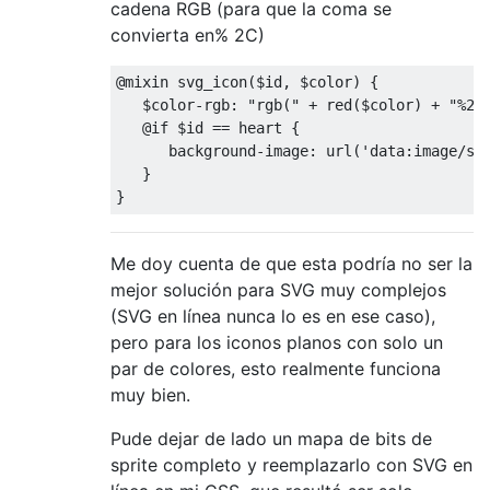
cadena RGB (para que la coma se
convierta en% 2C)
@mixin
 svg_icon
(
$id
,
 $color
)
{
   $color
-
rgb
:
"rgb("
+
 red
(
$color
)
+
"%2C
@if
 $id 
==
 heart 
{
      background
-
image
:
 url
(
'data:image/sv
}
}
Me doy cuenta de que esta podría no ser la
mejor solución para SVG muy complejos
(SVG en línea nunca lo es en ese caso),
pero para los iconos planos con solo un
par de colores, esto realmente funciona
muy bien.
Pude dejar de lado un mapa de bits de
sprite completo y reemplazarlo con SVG en