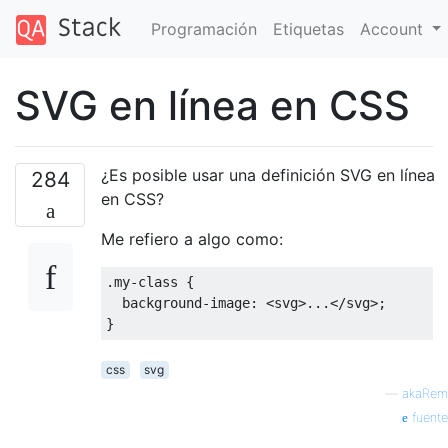
Programación
Etiquetas
Account
SVG en línea en CSS
¿Es posible usar una definición SVG en línea
284
en CSS?
Me refiero a algo como:
.
my
-
class
{
  background
-
image
:
<svg>
...</
svg
>;
}
css
svg
—
akaRem
fuente