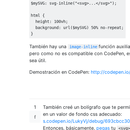
$mySVG
:
 svg
-
inline
(
"<svg>...</svg>"
);
html 
{
  height
:
100vh
;
  background
:
 url
(
$mySVG
)
50
%
no
-
repeat
;
}
También hay una
función auxil
image-inline
pero como no es compatible con CodePen, e
sea útil.
Demostración en CodePen:
http://codepen.io
1
También creé un bolígrafo que te permi
en un valor de fondo css adecuado:
s.codepen.io/LukyVj/debug/693cbcc
Entonces, básicamente,
pegas
tu
<svg>