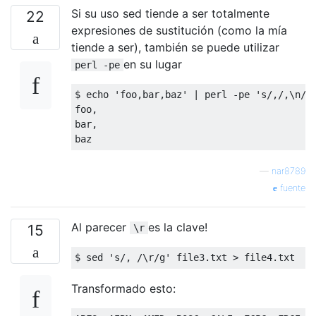
Si su uso sed tiende a ser totalmente
22
expresiones de sustitución (como la mía
tiende a ser), también se puede utilizar
en su lugar
perl -pe
$ echo 'foo,bar,baz' | perl -pe 's/,/,\n/g'
foo,

bar,

—
nar8789
fuente
Al parecer
es la clave!
15
\r
Transformado esto: