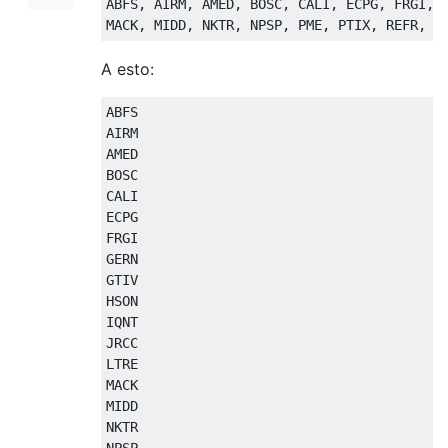
ABFS, AIRM, AMED, BOSC, CALI, ECPG, FRGI, G
A esto:
ABFS

AIRM

AMED

BOSC

CALI

ECPG

FRGI

GERN

GTIV

HSON

IQNT

JRCC

LTRE

MACK

MIDD

NKTR

NPSP
