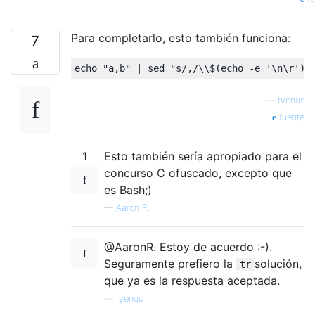
Para completarlo, esto también funciona:
7
—
ryenus
fuente
1
Esto también sería apropiado para el
concurso C ofuscado, excepto que
es Bash;)
—
Aaron R.
@AaronR. Estoy de acuerdo :-).
Seguramente prefiero la
solución,
tr
que ya es la respuesta aceptada.
—
ryenus