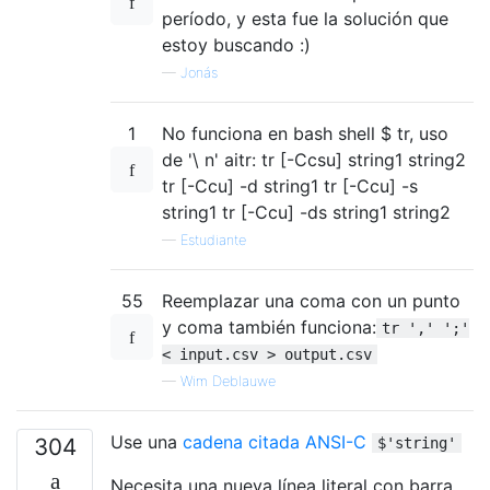
período, y esta fue la solución que
estoy buscando :)
—
Jonás
1
No funciona en bash shell $ tr, uso
de '\ n' aitr: tr [-Ccsu] string1 string2
tr [-Ccu] -d string1 tr [-Ccu] -s
string1 tr [-Ccu] -ds string1 string2
—
Estudiante
55
Reemplazar una coma con un punto
y coma también funciona:
tr ',' ';'
< input.csv > output.csv
—
Wim Deblauwe
Use una
cadena citada ANSI-C
304
$'string'
Necesita una nueva línea literal con barra