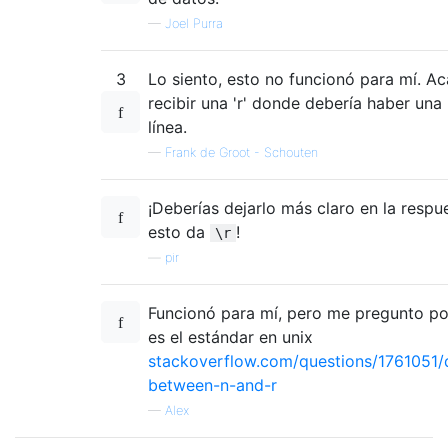
—
Joel Purra
3
Lo siento, esto no funcionó para mí. A
recibir una 'r' donde debería haber una
línea.
—
Frank de Groot - Schouten
¡Deberías dejarlo más claro en la respu
esto da
!
\r
—
pir
Funcionó para mí, pero me pregunto por
es el estándar en unix
stackoverflow.com/questions/1761051/d
between-n-and-r
—
Alex