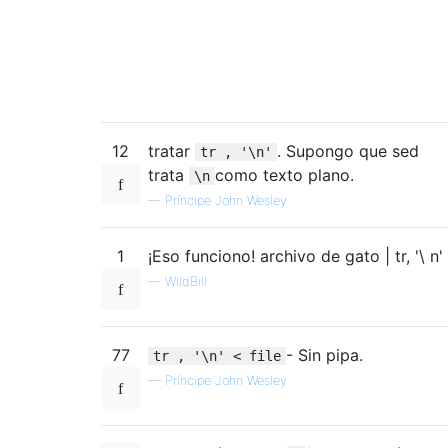
12
tratar
. Supongo que sed
tr , '\n'
trata
como texto plano.
\n
—
Príncipe John Wesley
1
¡Eso funciono! archivo de gato | tr, '\ n'
—
WildBill
77
- Sin pipa.
tr , '\n' < file
—
Príncipe John Wesley