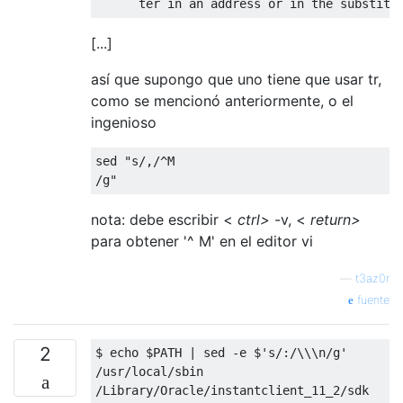
[...]
así que supongo que uno tiene que usar tr,
como se mencionó anteriormente, o el
ingenioso
sed "s/,/^M

nota: debe escribir <
ctrl>
-v, <
return>
para obtener '^ M' en el editor vi
—
t3az0r
fuente
2
$ echo $PATH | sed -e $'s/:/\\\n/g' 

/usr/local/sbin

/Library/Oracle/instantclient_11_2/sdk
