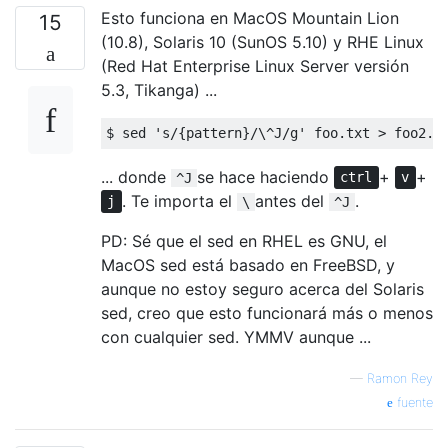
Esto funciona en MacOS Mountain Lion
15
(10.8), Solaris 10 (SunOS 5.10) y RHE Linux
(Red Hat Enterprise Linux Server versión
5.3, Tikanga) ...
... donde
se hace haciendo
+
+
^J
ctrl
v
. Te importa el
antes del
.
j
\
^J
PD: Sé que el sed en RHEL es GNU, el
MacOS sed está basado en FreeBSD, y
aunque no estoy seguro acerca del Solaris
sed, creo que esto funcionará más o menos
con cualquier sed. YMMV aunque ...
—
Ramon Rey
fuente