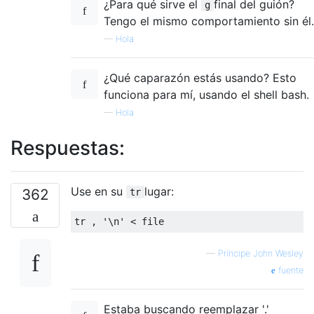
¿Para qué sirve el
final del guión?
g
Tengo el mismo comportamiento sin él.
—
Hola
¿Qué caparazón estás usando? Esto
funciona para mí, usando el shell bash.
—
Hola
Respuestas:
Use en su
lugar:
362
tr
—
Príncipe John Wesley
fuente
Estaba buscando reemplazar '.'