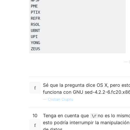
PME

PTIX

REFR

RSOL

UBNT

UPI

YONG

—
Sé que la pregunta dice OS X, pero est
funciona con GNU sed-4.2.2-6.fc20.x86
—
Cristian Ciupitu
10
Tenga en cuenta que
no es lo mis
\r
esto podría interrumpir la manipulación
de datos.