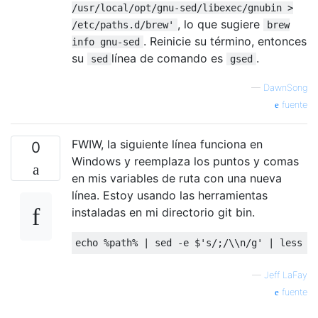
/usr/local/opt/gnu-sed/libexec/gnubin >
, lo que sugiere
/etc/paths.d/brew'
brew
. Reinicie su término, entonces
info gnu-sed
su
línea de comando es
.
sed
gsed
—
DawnSong
fuente
FWIW, la siguiente línea funciona en
0
Windows y reemplaza los puntos y comas
en mis variables de ruta con una nueva
línea. Estoy usando las herramientas
instaladas en mi directorio git bin.
—
Jeff LaFay
fuente