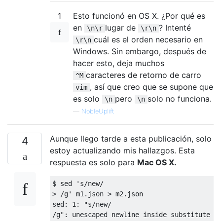
1
Esto funcionó en OS X. ¿Por qué es
en
lugar de
? Intenté
\n\r
\r\n
cuál es el orden necesario en
\r\n
Windows. Sin embargo, después de
hacer esto, deja muchos
caracteres de retorno de carro
^M
, así que creo que se supone que
vim
es solo
pero
solo no funciona.
\n
\n
—
NobleUplift
Aunque llego tarde a esta publicación, solo
4
estoy actualizando mis hallazgos. Esta
respuesta es solo para
Mac OS X.
$ sed 's/new/

> /g' m1.json > m2.json

sed: 1: "s/new/
