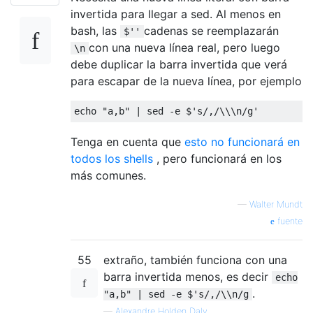
invertida para llegar a sed. Al menos en
bash, las
cadenas se reemplazarán
$''
con una nueva línea real, pero luego
\n
debe duplicar la barra invertida que verá
para escapar de la nueva línea, por ejemplo
Tenga en cuenta que
esto no funcionará en
todos los shells
, pero funcionará en los
más comunes.
—
Walter Mundt
fuente
55
extraño, también funciona con una
barra invertida menos, es decir
echo
.
"a,b" | sed -e $'s/,/\\n/g
—
Alexandre Holden Daly