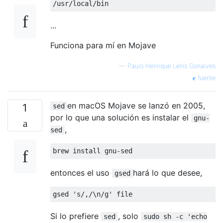
...
Funciona para mí en Mojave
—
Paulo Henrique Lellis Gonalves
fuente
en macOS Mojave se lanzó en 2005,
1
sed
por lo que una solución es instalar el
gnu-
,
sed
brew install gnu
-
sed
entonces el uso
hará lo que desee,
gsed
gsed 
's/,/\n/g'
 file
Si lo prefiere
, solo
sed
sudo sh -c 'echo