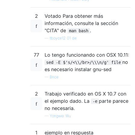
2
Votado Para obtener más
información, consulte la sección
"CITA" de
.
man bash
—
tboyce12 01 de
77
Lo tengo funcionando con OSX 10.11:
no
sed -E $'s/<\\/br>/\\\n/g' file
es necesario instalar gnu-sed
—
Brice
2
Trabajo verificado en OS X 10.7 con
el ejemplo dado. La
parte parece
-e
no necesaria.
—
Yongwei Wu
1
ejemplo en respuesta