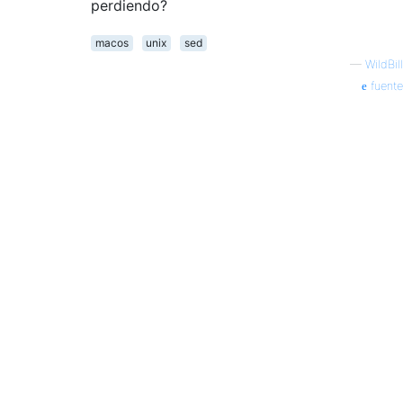
perdiendo?
macos
unix
sed
—
WildBill
fuente