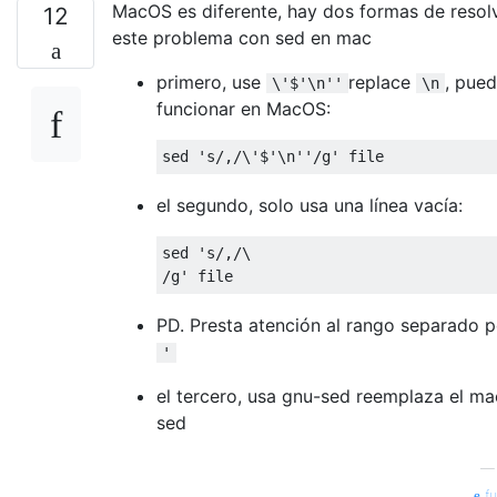
MacOS es diferente, hay dos formas de resol
12
este problema con sed en mac
primero, use
replace
, pue
\'$'\n''
\n
funcionar en MacOS:
el segundo, solo usa una línea vacía:
sed 's/,/\

PD. Presta atención al rango separado p
'
el tercero, usa gnu-sed reemplaza el ma
sed
fu