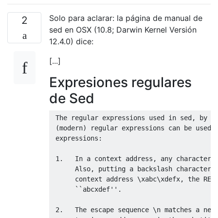
Solo para aclarar: la página de manual de
2
sed en OSX (10.8; Darwin Kernel Versión
12.4.0) dice:
[...]
Expresiones regulares
de Sed
 The regular expressions used in sed, by de
 (modern) regular expressions can be used i
 expressions:

 1.   In a context address, any character o
      Also, putting a backslash character b
      context address \xabc\xdefx, the RE d
      ``abcxdef''.

 2.   The escape sequence \n matches a newl