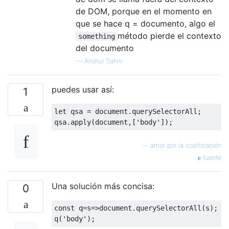
de DOM, porque en el momento en
que se hace q = documento, algo el
método pierde el contexto
something
del documento
—
Anshul Sahni
puedes usar así:
1
let
 qsa = 
document
.querySelectorAll;

qsa.apply(
document
,[
'body'
—
amor por la codificación
fuente
Una solución más concisa:
0
const
 q=
s
=>
document
.querySelectorAll(s);

q(
'body'