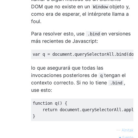
DOM que no existe en un
objeto y,
Window
como era de esperar, el intérprete llama a
foul.
Para resolver esto, use
en versiones
.bind
más recientes de Javascript:
var
 q = 
document
.querySelectorAll.bind(
doc
lo que asegurará que todas las
invocaciones posteriores de
tengan el
q
contexto correcto. Si no lo tiene
,
.bind
use esto:
function
q
(
) 
{

return
document
.querySelectorAll.apply
—
Alnitak
fuente