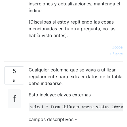
inserciones y actualizaciones, mantenga el
índice.
(Disculpas si estoy repitiendo las cosas
mencionadas en tu otra pregunta, no las
había visto antes).
—
Zooba
fuente
Cualquier columna que se vaya a utilizar
5
regularmente para extraer datos de la tabla
debe indexarse.
Esto incluye: claves externas -
select
*
from
 tblOrder 
where
 status_id
=:
v_
campos descriptivos -