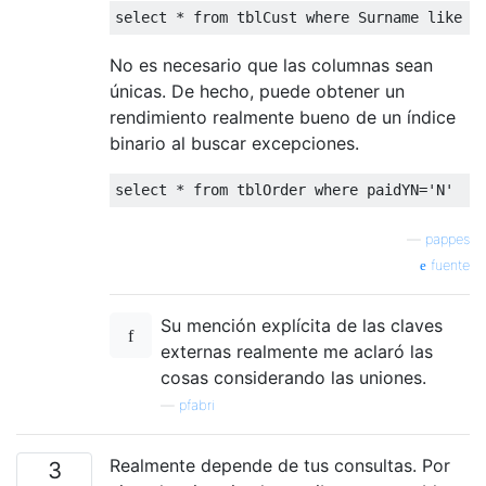
select
*
from
 tblCust 
where
 Surname 
like
"
No es necesario que las columnas sean
únicas. De hecho, puede obtener un
rendimiento realmente bueno de un índice
binario al buscar excepciones.
select
*
from
 tblOrder 
where
 paidYN
=
'N'
—
pappes
fuente
Su mención explícita de las claves
externas realmente me aclaró las
cosas considerando las uniones.
—
pfabri
Realmente depende de tus consultas. Por
3