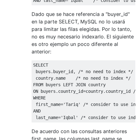
AND
 last_name
=
'Iqbal'
/* consider to use
Dado que se hace referencia a "buyer_id"
en la parte SELECT, MySQL no lo usará
para limitar las filas elegidas. Por lo tanto,
no es muy necesario indexarlo. El siguiente
es otro ejemplo un poco diferente al
anterior:
SELECT
 buyers
.
buyer_id
,
/* no need to index */
 country
.
name    
/* no need to index */
FROM
 buyers 
LEFT
JOIN
ON
 buyers
.
country_id
=
country
.
country_id 
/*
WHERE
 first_name
=
'Tariq'
/* consider to use ind
AND
 last_name
=
'Iqbal'
/* consider to use inde
De acuerdo con las consultas anteriores
first_name, las columnas last_name se