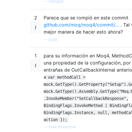
—
Ristogod
2
Parece que se rompió en este commit
github.com/moq/moq4/commit/…
. Tal
mejor manera de hacer esto ahora?
—
bujía
1
para su información en Moq4, MethodCa
una propiedad de la configuración, por 
entrañas de OutCallbackInternal anteri
a
var methodCall =
mock.GetType().GetProperty("Setup").G
mock.GetType().Assembly.GetType("Moq.
.InvokeMember("SetCallbackResponse",
BindingFlags.InvokeMethod | BindingFl
BindingFlags.Instance, null, methodCa
action });
—
mike mckechnie