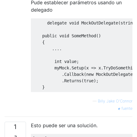
Pude establecer parámetros usando un
delegado
delegate
void
MockOutDelegate
(
string
public
void
SomeMethod
()
{
....
int
value
;
         myMock
.
Setup
(
x 
=>
 x
.
TryDoSomethin
.
Callback
(
new
MockOutDelegate
(
.
Returns
(
true
);
}
—
Billy Jake O'Connor
fuente
Esto puede ser una solución.
1