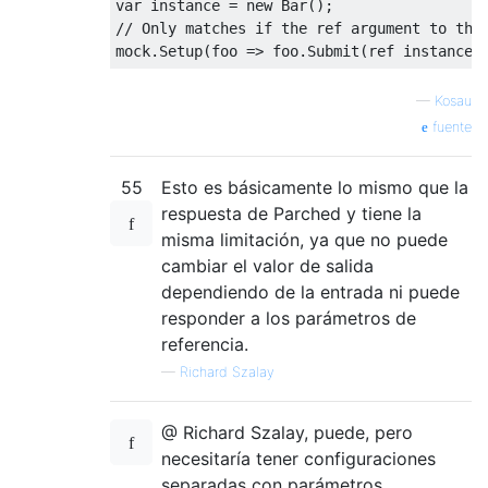
var
 instance 
=
new
Bar
();
// Only matches if the ref argument to the
mock
.
Setup
(
foo 
=>
 foo
.
Submit
(
ref
 instance
)
—
Kosau
fuente
55
Esto es básicamente lo mismo que la
respuesta de Parched y tiene la
misma limitación, ya que no puede
cambiar el valor de salida
dependiendo de la entrada ni puede
responder a los parámetros de
referencia.
—
Richard Szalay
@ Richard Szalay, puede, pero
necesitaría tener configuraciones
separadas con parámetros