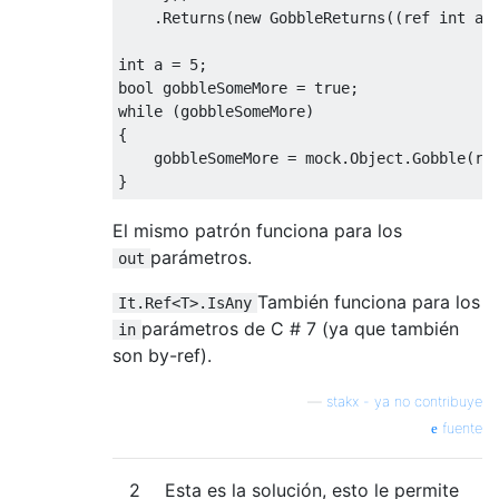
.
Returns
(
new
GobbleReturns
((
ref
int
 am
int
 a 
=
5
;
bool
 gobbleSomeMore 
=
true
;
while
(
gobbleSomeMore
)
{
    gobbleSomeMore 
=
 mock
.
Object
.
Gobble
(
re
}
El mismo patrón funciona para los
parámetros.
out
También funciona para los
It.Ref<T>.IsAny
parámetros de C # 7 (ya que también
in
son by-ref).
—
stakx - ya no contribuye
fuente
2
Esta es la solución, esto le permite