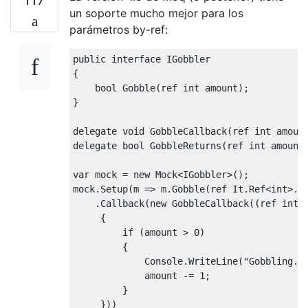
un soporte mucho mejor para los
parámetros by-ref:
public
interface
IGobbler
{
bool
Gobble
(
ref
int
 amount
);
}
delegate
void
GobbleCallback
(
ref
int
 amoun
delegate
bool
GobbleReturns
(
ref
int
 amount
var
 mock 
=
new
Mock
<
IGobbler
>();
mock
.
Setup
(
m 
=>
 m
.
Gobble
(
ref
It
.
Ref
<int>
.
I
.
Callback
(
new
GobbleCallback
((
ref
int
 
{
if
(
amount 
>
0
)
{
Console
.
WriteLine
(
"Gobbling..
             amount 
-=
1
;
}
}))