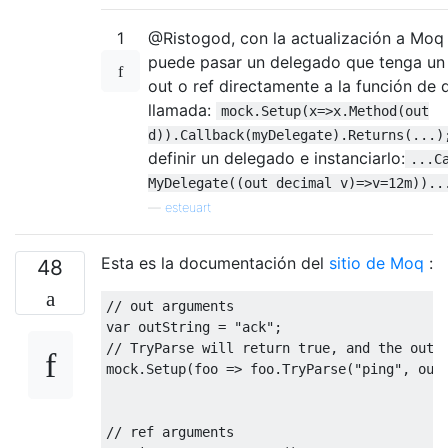
1
@Ristogod, con la actualización a Moq 
puede pasar un delegado que tenga un
out o ref directamente a la función de 
llamada:
mock.Setup(x=>x.Method(out
d)).Callback(myDelegate).Returns(...)
definir un delegado e instanciarlo:
...C
MyDelegate((out decimal v)=>v=12m))..
—
esteuart
Esta es la documentación del
sitio de Moq
:
48
// out arguments
var
 outString 
=
"ack"
;
// TryParse will return true, and the out 
mock
.
Setup
(
foo 
=>
 foo
.
TryParse
(
"ping"
,
out
// ref arguments