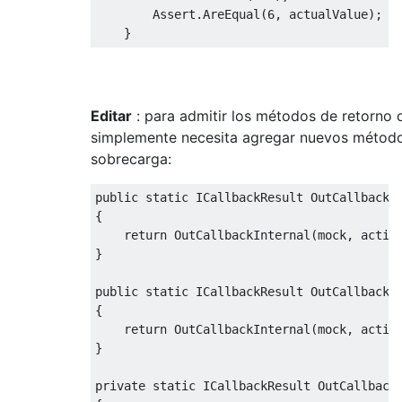
Assert
.
AreEqual
(
6
,
 actualValue
);
}
Editar
: para admitir los métodos de retorno 
simplemente necesita agregar nuevos métod
sobrecarga:
public
static
ICallbackResult
OutCallback
<
{
return
OutCallbackInternal
(
mock
,
 actio
}
public
static
ICallbackResult
OutCallback
<
{
return
OutCallbackInternal
(
mock
,
 actio
}
private
static
ICallbackResult
OutCallback