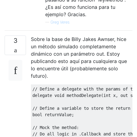
¿Es así como funciona para tu
ejemplo? Gracias.
—
Greg Veres
Sobre la base de Billy Jakes Awnser, hice
3
un método simulado completamente
dinámico con un parámetro out. Estoy
publicando esto aquí para cualquiera que
lo encuentre útil (probablemente solo
futuro).
// Define a delegate with the params of th
delegate
void
 methodDelegate
(
int
 x
,
out
st
// Define a variable to store the return v
bool
 returnValue
;
// Mock the method: 
// Do all logic in .Callback and store the