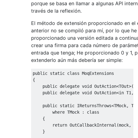
porque se basa en llamar a algunas API inter
través de la reflexión.
El método de extensión proporcionado en el 
anterior no se compiló para mí, por lo que he
proporcionado una versión editada a continu
crear una firma para cada número de paráme
entrada que tenga; He proporcionado 0 y 1, 
extenderlo aún más debería ser simple:
public
static
class
MoqExtensions
{
public
delegate
void
OutAction
<
TOut
>(
o
public
delegate
void
OutAction
<
in
 T1
,
T
public
static
IReturnsThrows
<
TMock
,
TR
where
TMock
:
class
{
return
OutCallbackInternal
(
mock
,
 a
}