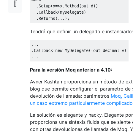
.
Setup
(
x
=>
x
.
Method
(
out
 d
))
.
Callback
(
myDelegate
)
.
Returns
(...);
Tendrá que definir un delegado e instanciarlo:
...
.
Callback
(
new
MyDelegate
((
out
decimal
 v
)=>
...
Para la versión Moq anterior a 4.10:
Avner Kashtan proporciona un método de ext
blog que permite configurar el parámetro de 
devolución de llamada: parámetros
Moq, Call
un caso extremo particularmente complicado
La solución es elegante y hacky. Elegante po
proporciona una sintaxis fluida que se sient
con otras devoluciones de llamada de Moq. 