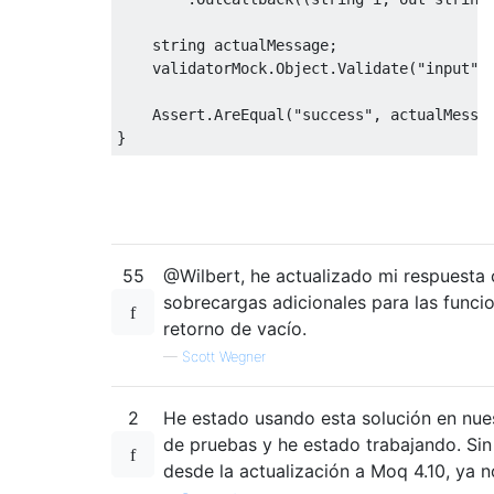
string
 actualMessage
;
    validatorMock
.
Object
.
Validate
(
"input"
,
Assert
.
AreEqual
(
"success"
,
 actualMessa
}
55
@Wilbert, he actualizado mi respuesta
sobrecargas adicionales para las funci
retorno de vacío.
—
Scott Wegner
2
He estado usando esta solución en nue
de pruebas y he estado trabajando. Si
desde la actualización a Moq 4.10, ya n