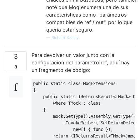
noté que Moq enumera una de sus
características como "parámetros
compatibles de ref / out", por lo que
quería estar seguro.
—
Richard Szalay
Para devolver un valor junto con la
3
configuración del parámetro ref, aquí hay
un fragmento de código:
public
static
class
MoqExtensions
{
public
static
IReturnsResult
<
TMock
>
De
where
TMock
:
class
{
        mock
.
GetType
().
Assembly
.
GetType
(
"M
.
InvokeMember
(
"SetReturnDelega
new
[]
{
 func 
});
return
(
IReturnsResult
<
TMock
>)
mock