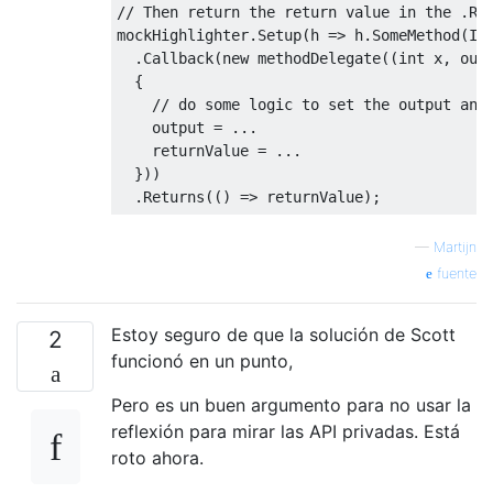
// Then return the return value in the .Re
mockHighlighter
.
Setup
(
h 
=>
 h
.
SomeMethod
(
It
.
Callback
(
new
 methodDelegate
((
int
 x
,
out
{
// do some logic to set the output and
    output 
=
...
    returnValue 
=
...
}))
.
Returns
(()
=>
 returnValue
);
—
Martijn
fuente
Estoy seguro de que la solución de Scott
2
funcionó en un punto,
Pero es un buen argumento para no usar la
reflexión para mirar las API privadas. Está
roto ahora.