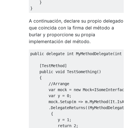
}
}
A continuación, declare su propio delegado
que coincida con la firma del método a
burlar y proporcione su propia
implementación del método.
public
delegate
int
MyMethodDelegate
(
int
 x
[
TestMethod
]
public
void
TestSomething
()
{
//Arrange
var
 mock 
=
new
Mock
<
ISomeInterface
var
 y 
=
0
;
        mock
.
Setup
(
m 
=>
 m
.
MyMethod
(
It
.
IsAn
.
DelegateReturns
((
MyMethodDelegate
{
            y 
=
1
;
return
2
;