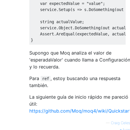
var
 expectedValue 
=
"value"
;
    service
.
Setup
(
s 
=>
 s
.
DoSomething
(
out
 e
string
 actualValue
;
    service
.
Object
.
DoSomething
(
out
 actualV
Assert
.
AreEqual
(
expectedValue
,
 actualV
}
Supongo que Moq analiza el valor de
'esperadaValor' cuando llama a Configuració
y lo recuerda.
Para
, estoy buscando una respuesta
ref
también.
La siguiente guía de inicio rápido me pareció
útil:
https://github.com/Moq/moq4/wiki/Quickstar
—
Craig Celes
fuen