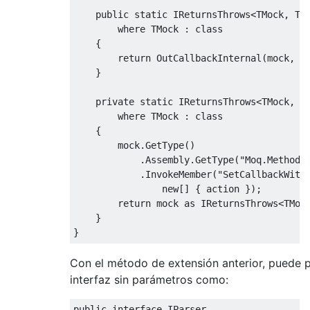
public
static
IReturnsThrows
<
TMock
,
TR
where
TMock
:
class
{
return
OutCallbackInternal
(
mock
,
 a
}
private
static
IReturnsThrows
<
TMock
,
T
where
TMock
:
class
{
        mock
.
GetType
()
.
Assembly
.
GetType
(
"Moq.MethodC
.
InvokeMember
(
"SetCallbackWith
new
[]
{
 action 
});
return
 mock 
as
IReturnsThrows
<
TMoc
}
}
Con el método de extensión anterior, puede 
interfaz sin parámetros como:
public
interface
IParser