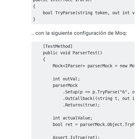
{
bool
TryParse
(
string
 token
,
out
int
va
}
.. con la siguiente configuración de Moq:
[
TestMethod
]
public
void
ParserTest
()
{
Mock
<
IParser
>
 parserMock 
=
new
Moc
int
 outVal
;
        parserMock
.
Setup
(
p 
=>
 p
.
TryParse
(
"6"
,
ou
.
OutCallback
((
string
 t
,
out
in
.
Returns
(
true
);
int
 actualValue
;
bool
 ret 
=
 parserMock
.
Object
.
TryPa
Assert
.
IsTrue
(
ret
);