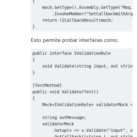
{
    mock
.
GetType
().
Assembly
.
GetType
(
"Moq.M
.
InvokeMember
(
"SetCallbackWithArgu
return
(
ICallbackResult
)
mock
;
}
Esto permite probar interfaces como:
public
interface
IValidationRule
{
void
Validate
(
string
 input
,
out
string
}
[
TestMethod
]
public
void
ValidatorTest
()
{
Mock
<
IValidationRule
>
 validatorMock 
=
string
 outMessage
;
    validatorMock
.
Setup
(
v 
=>
 v
.
Validate
(
"input"
,
ou
.
OutCallback
((
string
 i
,
out
string