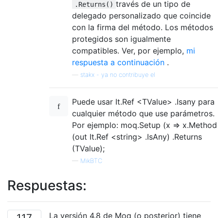
través de un tipo de
.Returns()
delegado personalizado que coincide
con la firma del método. Los métodos
protegidos son igualmente
compatibles. Ver, por ejemplo,
mi
respuesta a continuación
.
—
stakx - ya no contribuye el
Puede usar It.Ref <TValue> .Isany para
cualquier método que use parámetros.
Por ejemplo: moq.Setup (x => x.Method
(out It.Ref <string> .IsAny) .Returns
(TValue);
—
MikBTC
Respuestas:
La versión 4.8 de Moq (o posterior) tiene
117