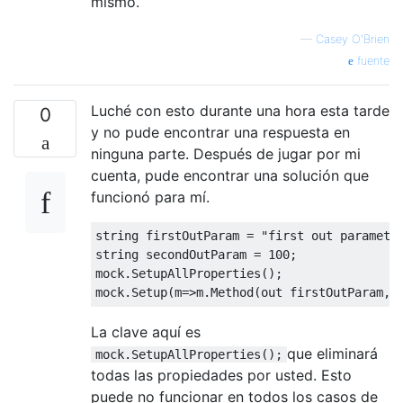
mismo.
—
Casey O'Brien
fuente
Luché con esto durante una hora esta tarde
0
y no pude encontrar una respuesta en
ninguna parte. Después de jugar por mi
cuenta, pude encontrar una solución que
funcionó para mí.
string
 firstOutParam 
=
"first out paramete
string
 secondOutParam 
=
100
;
mock
.
SetupAllProperties
();
mock
.
Setup
(
m
=>
m
.
Method
(
out
 firstOutParam
,
La clave aquí es
que eliminará
mock.SetupAllProperties();
todas las propiedades por usted. Esto
puede no funcionar en todos los casos de