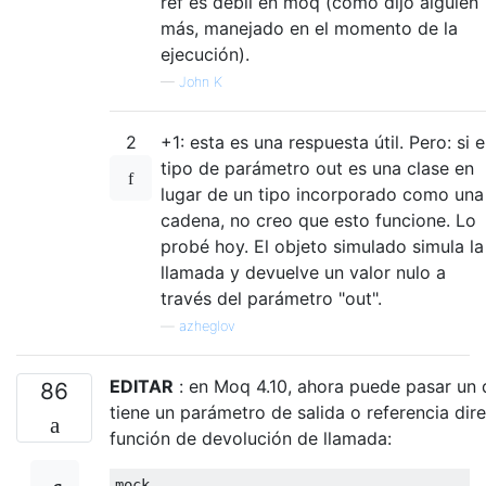
ref es débil en moq (como dijo alguien
más, manejado en el momento de la
ejecución).
—
John K
2
+1: esta es una respuesta útil. Pero: si e
tipo de parámetro out es una clase en
lugar de un tipo incorporado como una
cadena, no creo que esto funcione. Lo
probé hoy. El objeto simulado simula la
llamada y devuelve un valor nulo a
través del parámetro "out".
—
azheglov
EDITAR
: en Moq 4.10, ahora puede pasar un
86
tiene un parámetro de salida o referencia dir
función de devolución de llamada:
mock