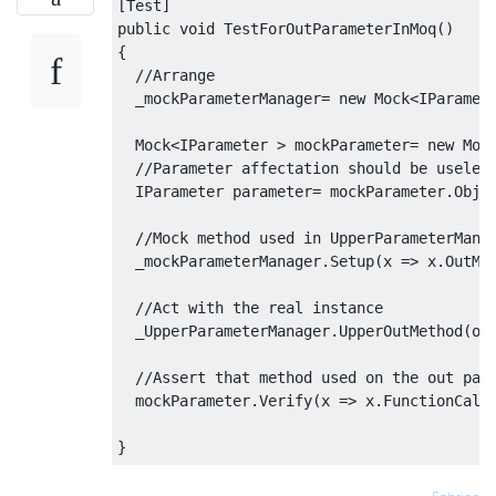
[
Test
]
public
void
TestForOutParameterInMoq
()
{
//Arrange
  _mockParameterManager
=
new
Mock
<
IParamet
Mock
<
IParameter
>
 mockParameter
=
new
Moc
//Parameter affectation should be useles
IParameter
 parameter
=
 mockParameter
.
Obje
//Mock method used in UpperParameterMana
  _mockParameterManager
.
Setup
(
x 
=>
 x
.
OutMe
//Act with the real instance
_UpperParameterManager
.
UpperOutMethod
(
ou
//Assert that method used on the out par
  mockParameter
.
Verify
(
x 
=>
 x
.
FunctionCall
}