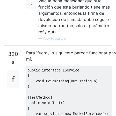
Vale la pena mencionar que si la
función que está burlando tiene más
argumentos, entonces la firma de
devolución de llamada debe seguir el
mismo patrón (no solo el parámetro
ref / out)
—
Yoav Feuerstein
Para 'fuera', lo siguiente parece funcionar par
320
mí.
public
interface
IService
{
void
DoSomething
(
out
string
 a
);
}
[
TestMethod
]
public
void
Test
()
{
var
 service 
=
new
Mock
<
IService
>();