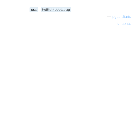
css
twitter-bootstrap
—
pguardiario
fuente