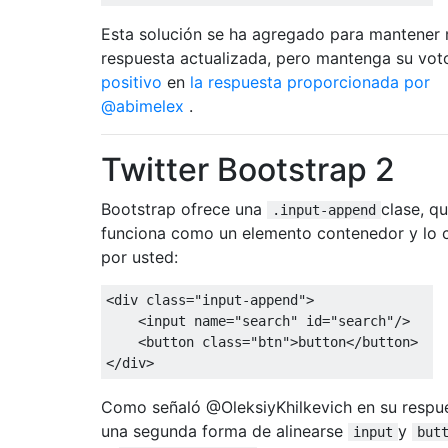
Esta solución se ha agregado para mantener 
respuesta actualizada, pero mantenga su vot
positivo
en
la respuesta proporcionada por
@abimelex
.
Twitter Bootstrap 2
Bootstrap ofrece una
clase, q
.input-append
funciona como un elemento contenedor y lo c
por usted:
<div
class
=
"input-append"
>
<input
name
=
"search"
id
=
"search"
/>
<button
class
=
"btn"
>
button
</button>
</div>
Como señaló @OleksiyKhilkevich en su respue
una segunda forma de alinearse
y
input
but