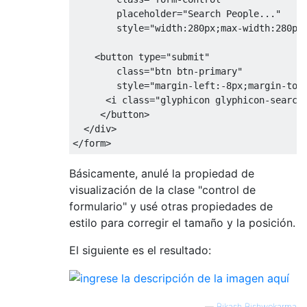
placeholder
=
"Search People..."
style
=
"
width
:
280px
;
max-width
:
280px
<button
type
=
"submit"
class
=
"btn btn-primary"
style
=
"
margin-left
:-
8px
;
margin-top
<i
class
=
"glyphicon glyphicon-search
</button>
</div>
</form>
Básicamente, anulé la propiedad de
visualización de la clase "control de
formulario" y usé otras propiedades de
estilo para corregir el tamaño y la posición.
El siguiente es el resultado:
—
Bikash Bishwokarma