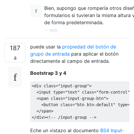
Bien, supongo que rompería otros dise
formularios si tuvieran la misma altura v
de forma predeterminada.
—
opsb
puede usar la
propiedad del botón de
187
grupo de entrada
para aplicar el botón
directamente al campo de entrada.
Bootstrap 3 y 4
<div
class
=
"input-group"
>
<input
type
=
"text"
class
=
"form-control"
>
<span
class
=
"input-group-btn"
>
<button
class
=
"btn btn-default"
type
=
"
</span>
</div>
<!-- /input-group -->
Eche un vistazo al documento
BS4 Input-