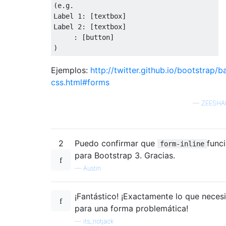
(
e
.
g
.
Label
1
:
[
textbox
]
Label
2
:
[
textbox
]
:
[
button
]
)
Ejemplos:
http://twitter.github.io/bootstrap/b
css.html#forms
—
ZEESHA
2
Puedo confirmar que
func
form-inline
para Bootstrap 3. Gracias.
—
Austin
¡Fantástico! ¡Exactamente lo que neces
para una forma problemática!
—
its_notjack