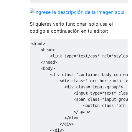
Si quieres verlo funcionar, solo usa el
código a continuación en tu editor:
<html>
<head>
<link
type
=
'text/css'
rel
=
'stylesh
</head>
<body>
<div
class
=
"container body-content
<div
class
=
"form-horizontal"
>
<div
class
=
"input-group"
>
<input
type
=
"text"
class
<span
class
=
"input-group
<button
class
=
"btn b
</span>
</div>
</div>
</div>