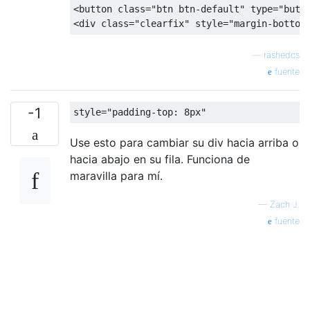
<button
class
=
"btn btn-default"
type
=
"butt
<div
class
=
"clearfix"
style
=
"
margin-bottom
—
rashedcs
fuente
-1
style
=
"padding-top: 8px"
Use esto para cambiar su div hacia arriba o
hacia abajo en su fila. Funciona de
maravilla para mí.
—
Zach J.
fuente