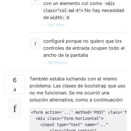
con un elemento col como
<div
No hay necesidad
class="col-md-4">
de
width: 0
—
Karl Adler
configuré porque no quiero que los
controles de entrada ocupen todo el
ancho de la pantalla
—
Abhimanyu
También estaba luchando con el mismo
6
problema. Las clases de bootstrap que uso
no me funcionan. Se me ocurrió una
solución alternativa, como a continuación:
<form
action
=
'...'
method
=
'POST'
class
=
'fo
<div
class
=
"form-horizontal"
>
<input
type
=
"text"
name
=
"..."
class
=
"form-control"