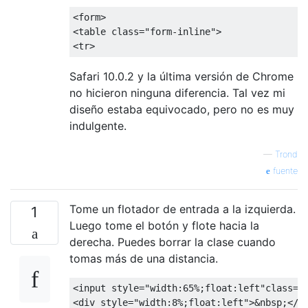
<form>
<table
class
=
"form-inline"
>
<tr>
Safari 10.0.2 y la última versión de Chrome
no hicieron ninguna diferencia. Tal vez mi
diseño estaba equivocado, pero no es muy
indulgente.
—
Trond
fuente
Tome un flotador de entrada a la izquierda.
1
Luego tome el botón y flote hacia la
derecha. Puedes borrar la clase cuando
tomas más de una distancia.
<input
style
=
"
width
:
65%
;
float
:
left
"
class
=
"
<div
style
=
"
width
:
8%
;
float
:
left
"
>
&nbsp;
</d