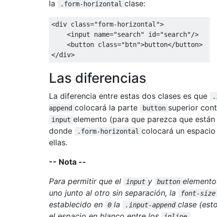
la
clase:
.form-horizontal
<div
class
=
"form-horizontal"
>
<input
name
=
"search"
id
=
"search"
/>
<button
class
=
"btn"
>
button
</button>
</div>
Las diferencias
La diferencia entre estas dos clases es que
.
colocará la parte
superior cont
append
button
elemento (para que parezca que están 
input
donde
colocará un espacio
.form-horizontal
ellas.
-- Nota --
Para permitir que el
y
elemento
input
button
uno junto al otro sin separación, la
font-size
establecido en
la
clase (est
0
.input-append
el espacio en blanco entre los
inline-