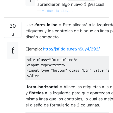
aprendieron algo nuevo :) ¡Gracias!
—
Me duele la cabeza el
Use
.form-inline
= Esto alineará a la izquierd
30
etiquetas y los controles de bloque en línea 
diseño compacto
Ejemplo:
http://jsfiddle.net/hSuy4/292/
<div
class
=
"form-inline"
>
<input
type
=
"text"
>
<input
type
=
"button"
class
=
"btn"
value
=
"su
</div>
.form-horizontal
= Alinee las etiquetas a la 
y
flótelas
a la izquierda para que aparezcan e
misma línea que los controles, lo cual es mej
el diseño de formulario de 2 columnas.