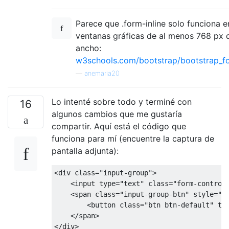
Parece que .form-inline solo funciona e
ventanas gráficas de al menos 768 px 
ancho:
w3schools.com/bootstrap/bootstrap_f
—
anemaria20
Lo intenté sobre todo y terminé con
16
algunos cambios que me gustaría
compartir. Aquí está el código que
funciona para mí (encuentre la captura de
pantalla adjunta):
<div
class
=
"input-group"
>
<input
type
=
"text"
class
=
"form-control
<span
class
=
"input-group-btn"
style
=
"
w
<button
class
=
"btn btn-default"
ty
</span>
</div>