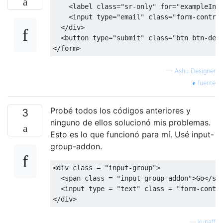
<label
class
=
"sr-only"
for
=
"exampleInp
<input
type
=
"email"
class
=
"form-contro
</div>
<button
type
=
"submit"
class
=
"btn btn-def
</form>
—
Ashu Designer
fuente
Probé todos los códigos anteriores y
3
ninguno de ellos solucionó mis problemas.
Esto es lo que funcionó para mí. Usé input-
group-addon.
<div
class
=
"input-group"
>
<span
class
=
"input-group-addon"
>
Go
</sp
<input
type
=
"text"
class
=
"form-contr
</div>
—
kupaff