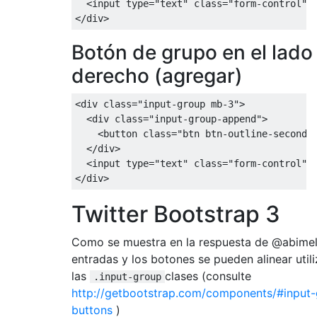
<input
type
=
"text"
class
=
"form-control"
>
</div>
Botón de grupo en el lado
derecho (agregar)
<div
class
=
"input-group mb-3"
>
<div
class
=
"input-group-append"
>
<button
class
=
"btn btn-outline-seconda
</div>
<input
type
=
"text"
class
=
"form-control"
>
</div>
Twitter Bootstrap 3
Como se muestra en la respuesta de @abimel
entradas y los botones se pueden alinear util
las
clases (consulte
.input-group
http://getbootstrap.com/components/#input
buttons
)