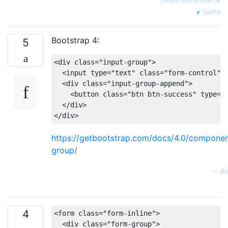
fuente
Bootstrap 4:
5
<div
class
=
"input-group"
>
<input
type
=
"text"
class
=
"form-control"
>
<div
class
=
"input-group-append"
>
<button
class
=
"btn btn-success"
type
=
"
</div>
</div>
https://getbootstrap.com/docs/4.0/componen
group/
—
Al
4
<form
class
=
"form-inline"
>
<div
class
=
"form-group"
>