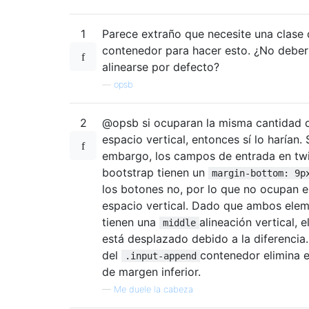
1
Parece extraño que necesite una clase
contenedor para hacer esto. ¿No deber
alinearse por defecto?
—
opsb
2
@opsb si ocuparan la misma cantidad 
espacio vertical, entonces sí lo harían. 
embargo, los campos de entrada en twi
bootstrap tienen un
margin-bottom: 9p
los botones no, por lo que no ocupan 
espacio vertical. Dado que ambos ele
tienen una
alineación vertical, 
middle
está desplazado debido a la diferencia.
del
contenedor elimina e
.input-append
de margen inferior.
—
Me duele la cabeza