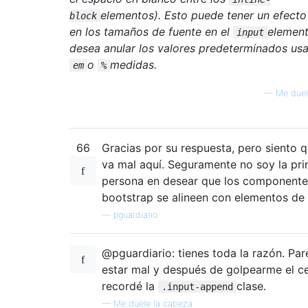
elementos). Esto puede tener un efect
block
en los tamaños de fuente en el
element
input
desea anular los valores predeterminados us
o
medidas.
em
%
—
Me duel
66
Gracias por su respuesta, pero siento 
va mal aquí. Seguramente no soy la pr
persona en desear que los componente
bootstrap se alineen con elementos de
—
pguardiario
@pguardiario: tienes toda la razón. Par
estar mal y después de golpearme el c
recordé la
clase.
.input-append
—
Me duele la cabeza