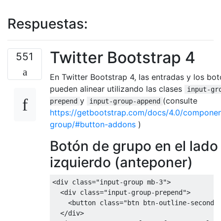
Respuestas:
Twitter Bootstrap 4
551
En Twitter Bootstrap 4, las entradas y los bo
pueden alinear utilizando las clases
input-gr
y
(consulte
prepend
input-group-append
https://getbootstrap.com/docs/4.0/componen
group/#button-addons
)
Botón de grupo en el lado
izquierdo (anteponer)
<div
class
=
"input-group mb-3"
>
<div
class
=
"input-group-prepend"
>
<button
class
=
"btn btn-outline-seconda
</div>