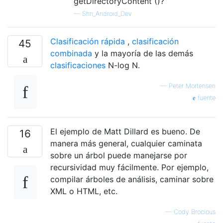
getDirectoryContent ()?
—
Shn_Android_Dev
Clasificación rápida
,
clasificación
45
combinada
y la mayoría de las demás
clasificaciones
N-log N.
—
Peter Mortensen
fuente
El ejemplo de Matt Dillard es bueno. De
16
manera más general, cualquier caminata
sobre un árbol puede manejarse por
recursividad muy fácilmente. Por ejemplo,
compilar árboles de análisis, caminar sobre
XML o HTML, etc.
—
Cody Brocious