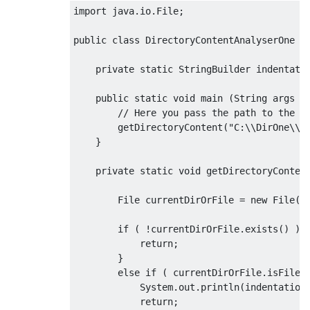
import
 java
.
io
.
File
;
public
class
DirectoryContentAnalyserOne
i
private
static
StringBuilder
 indentati
public
static
void
 main 
(
String
 args 
[
// Here you pass the path to the d
        getDirectoryContent
(
"C:\\DirOne\\D
}
private
static
void
 getDirectoryConten
File
 currentDirOrFile 
=
new
File
(
f
if
(
!
currentDirOrFile
.
exists
()
){
return
;
}
else
if
(
 currentDirOrFile
.
isFile
(
System
.
out
.
println
(
indentation
return
;