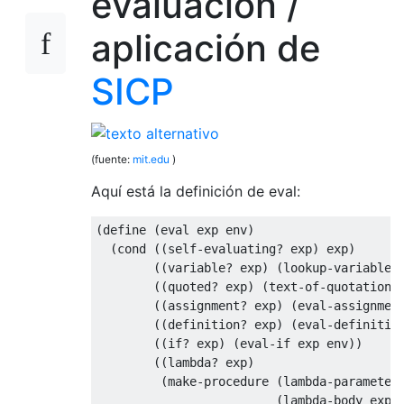
evaluación /
aplicación de
SICP
(fuente:
mit.edu
)
Aquí está la definición de eval:
(define (eval exp env)

  (cond ((self-evaluating? exp) exp)

        ((variable? exp) (lookup-variable-v
        ((quoted? exp) (text-of-quotation e
        ((assignment? exp) (eval-assignment
        ((definition? exp) (eval-definition
        ((if? exp) (eval-if exp env))

        ((lambda? exp)

         (make-procedure (lambda-parameters
                         (lambda-body exp)
