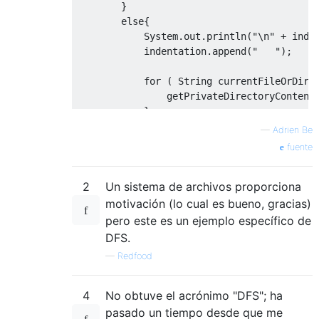
}
else
{
System
.
out
.
println
(
"\n"
+
 inde
            indentation
.
append
(
"   "
);
for
(
String
 currentFileOrDirN
                getPrivateDirectoryContent
}
—
Adrien Be
if
(
indentation
.
length
()
-
3
>
fuente
                indentation
.
delete
(
indenta
}
2
Un sistema de archivos proporciona
}
}
motivación (lo cual es bueno, gracias)
pero este es un ejemplo específico de
}
DFS.
—
Redfood
4
No obtuve el acrónimo "DFS"; ha
pasado un tiempo desde que me