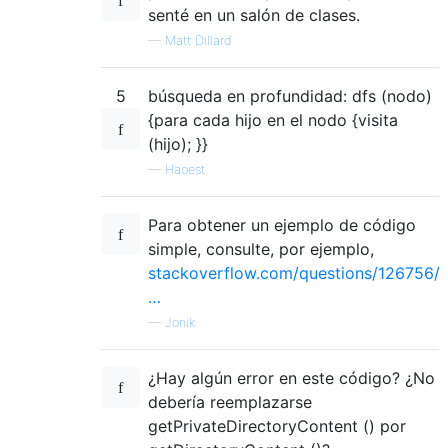
senté en un salón de clases.
—
Matt Dillard
5
búsqueda en profundidad: dfs (nodo)
{para cada hijo en el nodo {visita
(hijo); }}
—
Haoest
Para obtener un ejemplo de código
simple, consulte, por ejemplo,
stackoverflow.com/questions/126756/
…
—
Jonik
¿Hay algún error en este código? ¿No
debería reemplazarse
getPrivateDirectoryContent () por