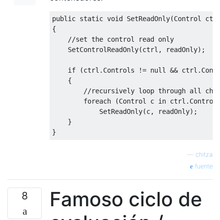
public static void SetReadOnly(Control ctrl
{

    //set the control read only

    SetControlReadOnly(ctrl, readOnly);

    if (ctrl.Controls != null && ctrl.Contr
    {

        //recursively loop through all chil
        foreach (Control c in ctrl.Controls
            SetReadOnly(c, readOnly);

    }

—
chitza
fuente
Famoso ciclo de
8