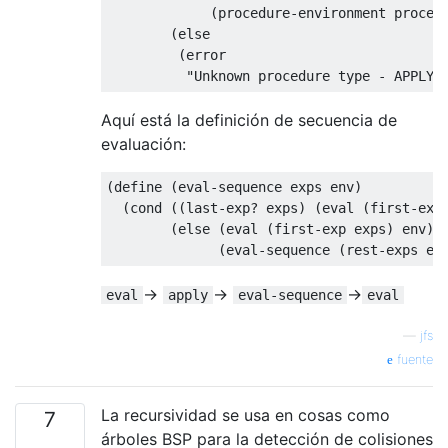
             (procedure-environment procedu
        (else

         (error

Aquí está la definición de secuencia de
evaluación:
(define (eval-sequence exps env)

  (cond ((last-exp? exps) (eval (first-exp 
        (else (eval (first-exp exps) env)

->
->
->
eval
apply
eval-sequence
eval
—
jfs
fuente
La recursividad se usa en cosas como
7
árboles BSP para la detección de colisiones