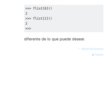
>>> 
flist[
0
2
>>> 
flist[
2
2
diferente de lo que puede desear.
—
AlbertoAndreotti
fuente