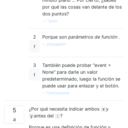
por qué las cosas van delante de los
dos puntos?
—
Talisin
2
Porque son
parámetros de función
.
—
phipsgabler
3
También puede probar "event =
None" para darle un valor
predeterminado, luego la función se
puede usar para enlazar y el botón.
—
Demosthenex
¿Por qué necesita indicar ambos
y
5
x
antes del
?
y
:
Porque es una definición de función y