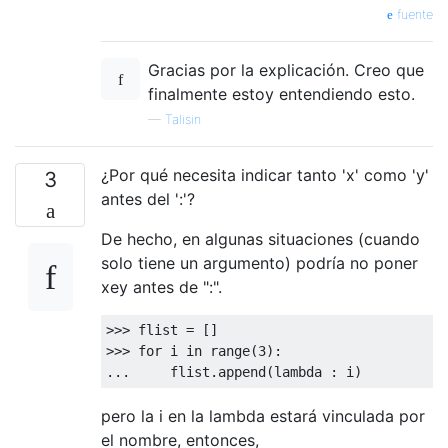
fuente
Gracias por la explicación. Creo que
finalmente estoy entendiendo esto.
—
Talisin
¿Por qué necesita indicar tanto 'x' como 'y'
3
antes del ':'?
De hecho, en algunas situaciones (cuando
solo tiene un argumento) podría no poner
xey antes de ":".
>>> 
>>> 
for
 i 
in
 range(
3
... 
    flist.append(
lambda
pero la i en la lambda estará vinculada por
el nombre, entonces,