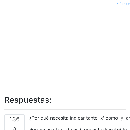
fuente
Respuestas:
¿Por qué necesita indicar tanto 'x' como 'y' an
136
Porque una lambda es (conceptualmente) lo