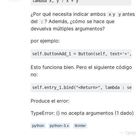
lambda
¿Por qué necesita indicar ambos
y
antes
x
y
del
? Además, ¿cómo se hace que
:
devuelva múltiples argumentos?
por ejemplo:
self.buttonAdd_1 = Button(self, text=
'+'
, 
Esto funciona bien. Pero el siguiente código
no:
self.entry_1.bind(
"<Return>"
, 
lambda
 : sel
Produce el error:
TypeError: () no acepta argumentos (1 dado)
python
python-3.x
tkinter
—
Talisin