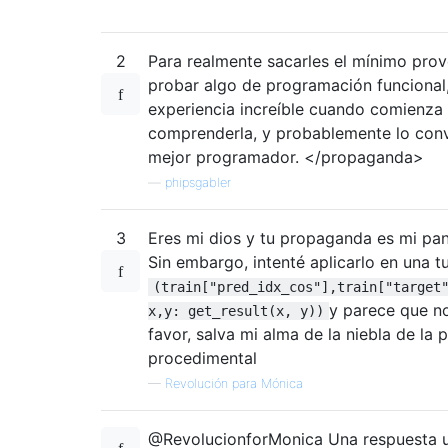
2
Para realmente sacarles el mínimo pro
probar algo de programación funcional
experiencia increíble cuando comienza
comprenderla, y probablemente lo conv
mejor programador. </propaganda>
—
phipsgabler
3
Eres mi dios y tu propaganda es mi pan
Sin embargo, intenté aplicarlo en una tu
(train["pred_idx_cos"],train["target
y parece que no
x,y: get_result(x, y))
favor, salva mi alma de la niebla de la
procedimental
—
Revolución para Mónica
@RevolucionforMonica Una respuesta u