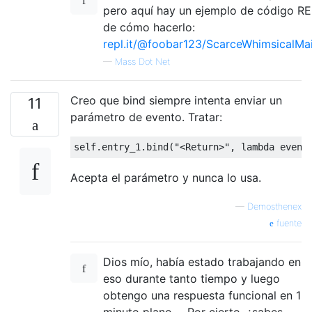
pero aquí hay un ejemplo de código R
de cómo hacerlo:
repl.it/@foobar123/ScarceWhimsicalMa
—
Mass Dot Net
Creo que bind siempre intenta enviar un
11
parámetro de evento. Tratar:
self.entry_1.bind(
"<Return>"
, 
lambda
 event
Acepta el parámetro y nunca lo usa.
—
Demosthenex
fuente
Dios mío, había estado trabajando en
eso durante tanto tiempo y luego
obtengo una respuesta funcional en 1
minuto plano ... Por cierto, ¿sabes