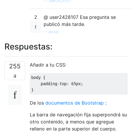
—
user2428107
2
@ user2428107 Esa pregunta se
publicó más tarde.
—
jazzpi
Respuestas:
Añadir a tu CSS:
255
body 
{
    padding
-
top
:
65px
;
}
De los
documentos de Bootstrap
:
La barra de navegación fija superpondrá su
otro contenido, a menos que agregue
relleno en la parte superior del cuerpo.