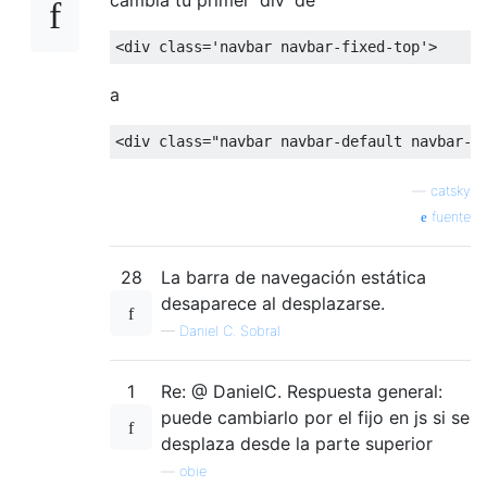
<div
class
=
'navbar navbar-fixed-top'
>
a
<div
class
=
"navbar navbar-default navbar-s
—
catsky
fuente
28
La barra de navegación estática
desaparece al desplazarse.
—
Daniel C. Sobral
1
Re: @ DanielC. Respuesta general:
puede cambiarlo por el fijo en js si se
desplaza desde la parte superior
—
obie