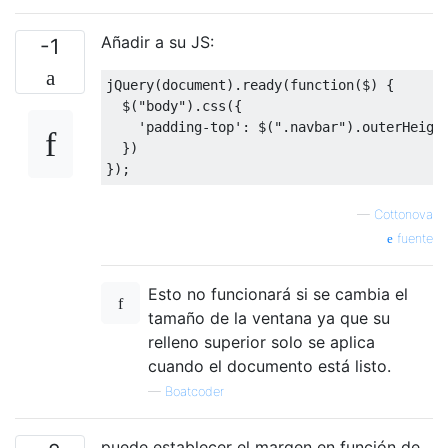
Añadir a su JS:
-1
jQuery
(
document
).
ready
(
function
(
$
)
{
  $
(
"body"
).
css
({
'padding-top'
:
 $
(
".navbar"
).
outerHeigh
})
});
—
Cottonova
fuente
Esto no funcionará si se cambia el
tamaño de la ventana ya que su
relleno superior solo se aplica
cuando el documento está listo.
—
Boatcoder
puede establecer el margen en función de