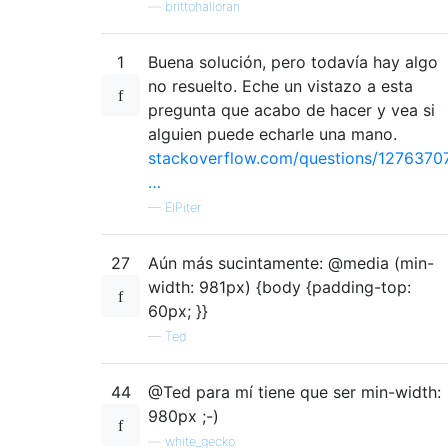
—
brittohalloran
1
Buena solución, pero todavía hay algo
no resuelto. Eche un vistazo a esta
pregunta que acabo de hacer y vea si
alguien puede echarle una mano.
stackoverflow.com/questions/1276370
…
—
ElPiter
27
Aún más sucintamente: @media (min-
width: 981px) {body {padding-top:
60px; }}
—
Ted
44
@Ted para mí tiene que ser min-width:
980px ;-)
—
white_gecko