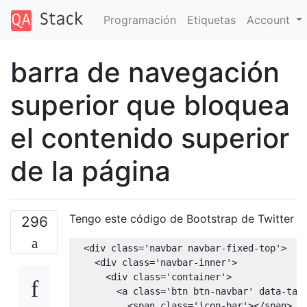
Programación
Etiquetas
Account
barra de navegación
superior que bloquea
el contenido superior
de la página
Tengo este código de Bootstrap de Twitter
296
<div
class
=
'navbar navbar-fixed-top'
>
<div
class
=
'navbar-inner'
>
<div
class
=
'container'
>
<a
class
=
'btn btn-navbar'
data-tar
<span
class
=
'icon-bar'
></span>