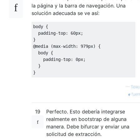
la página y la barra de navegación. Una
solución adecuada se ve así:
body 
{
padding-top
:
60px
;
}
@media
(
max-width
:
979px
)
{
  body 
{
padding-top
:
0px
;
}
}
—
Spaj
fuen
19
Perfecto. Esto debería integrarse
realmente en bootstrap de alguna
manera. Debe bifurcar y enviar una
solicitud de extracción.