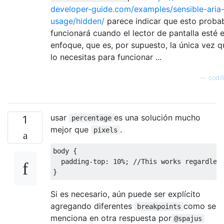
developer-guide.com/examples/sensible-aria
usage/hidden/
parece indicar que esto proba
funcionará cuando el lector de pantalla esté
enfoque, que es, por supuesto, la única vez 
lo necesitas para funcionar ...
—
codif
usar
es una solución mucho
1
percentage
mejor que
.
pixels
body 
{
  padding
-
top
:
10
%;
//This works regardles
}
Si es necesario, aún puede ser explícito
agregando diferentes
como se
breakpoints
menciona en otra respuesta por
@spajus