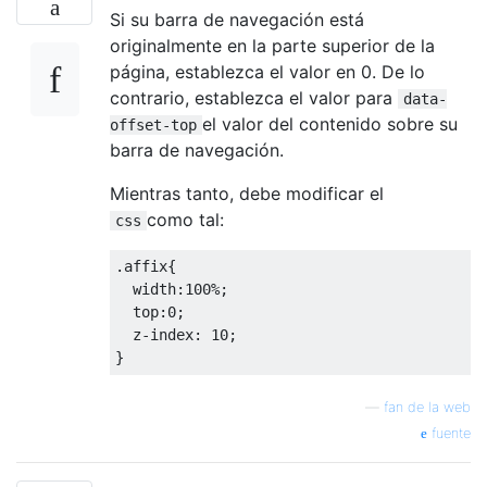
Si su barra de navegación está
originalmente en la parte superior de la
página, establezca el valor en 0. De lo
contrario, establezca el valor para
data-
el valor del contenido sobre su
offset-top
barra de navegación.
Mientras tanto, debe modificar el
como tal:
css
.
affix
{
  width
:
100
%;
  top
:
0
;
  z
-
index
:
10
;
}
—
fan de la web
fuente