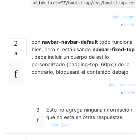
<link
href
=
"Z/bootstrap/css/bootstrap-resp
—
Nabil Kadimi
fuente
con
navbar-navbar-default
todo funciona
2
bien, pero si está usando
navbar-fixed-top
, debe incluir un cuerpo de estilo
personalizado {padding-top: 60px;} de lo
contrario, bloqueará el contenido debajo.
—
Eldiyar Talantbek
fuente
3
Esto no agrega ninguna información
que no esté en otras respuestas.
—
Tom Zych