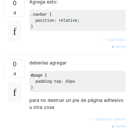
Agrega esto:
0
.
navbar 
{
position
:
 relative
;
}
—
codificador
fuente
deberías agregar
0
#
page 
{
padding-top
:
65px
}
para no destruir un pie de página adhesivo
u otra cosa
—
Sebastian Viereck
fuente