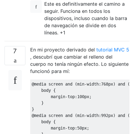
Este es definitivamente el camino a
seguir. Funciona en todos los
dispositivos, incluso cuando la barra
de navegación se divide en dos
líneas. +1
En mi proyecto derivado del
tutorial MVC 5
7
, descubrí que cambiar el relleno del
cuerpo no tenía ningún efecto. Lo siguiente
funcionó para mí:
@media
 screen 
and
(
min
-
width
:
768px
)
and
(
m
    body 
{
        margin
-
top
:
100px
;
}
}
@media
 screen 
and
(
min
-
width
:
992px
)
and
(
m
    body 
{
        margin
-
top
:
50px
;