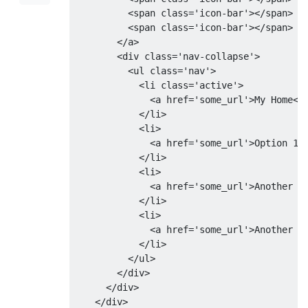
<span
class
=
'icon-bar'
></span>
<span
class
=
'icon-bar'
></span>
</a>
<div
class
=
'nav-collapse'
>
<ul
class
=
'nav'
>
<li
class
=
'active'
>
<a
href
=
'some_url'
>
My Home
</
</li>
<li>
<a
href
=
'some_url'
>
Option 1 
</li>
<li>
<a
href
=
'some_url'
>
Another o
</li>
<li>
<a
href
=
'some_url'
>
Another o
</li>
</ul>
</div>
</div>
</div>