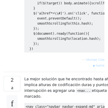
if
(
$
(
target
))
 body
.
animate
({
scrollTo
}
    $
(
'a[href*=\\#]'
).
on
(
'click'
,
function
event
.
preventDefault
();
      smoothScrollingTo
(
this
.
hash
);
});
    $
(
document
).
ready
(
function
(){
      smoothScrollingTo
(
location
.
hash
);
});
})
—
Michael Cole
fuente
La mejor solución que he encontrado hasta a
2
implica alturas de codificación duras y punto
interrupción es agregar una
etiqueta 
<nav...
marcado.
<nav
class
=
"navbar navbar-expand-md"
aria-