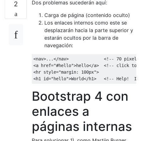
Dos problemas sucederán aquí:
2
Carga de página (contenido oculto)
Los enlaces internos como este se
desplazarán hacia la parte superior y
estarán ocultos por la barra de
navegación:
<nav>
...
</nav>
<!-- 70 pixels
<a
href
=
"#hello"
>
hello
</a>
<!-- click to 
<hr
style
=
"
margin
:
100px
"
>
<h1
id
=
"hello"
>
World
</h1>
<!-- Help!  I'
Bootstrap 4 con
enlaces a
páginas internas
Para solucionar 1), como Martijn Burger