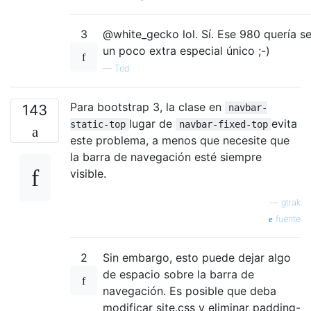
3
@white_gecko lol. Sí. Ese 980 quería se
un poco extra especial único ;-)
—
Ted
Para bootstrap 3, la clase en
143
navbar-
lugar de
evita
static-top
navbar-fixed-top
este problema, a menos que necesite que
la barra de navegación esté siempre
visible.
—
gtrak
fuente
2
Sin embargo, esto puede dejar algo
de espacio sobre la barra de
navegación. Es posible que deba
modificar site.css y eliminar padding-