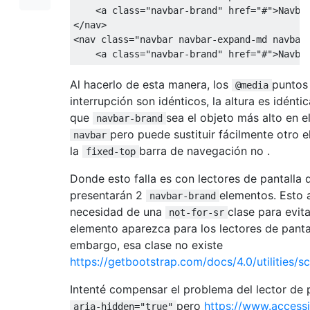
<a
class
=
"navbar-brand"
href
=
"#"
>
Navba
</nav>
<nav
class
=
"navbar navbar-expand-md navbar
<a
class
=
"navbar-brand"
href
=
"#"
>
Navba
Al hacerlo de esta manera, los
puntos
@media
interrupción son idénticos, la altura es idénti
que
sea ​​el objeto más alto en el
navbar-brand
pero puede sustituir fácilmente otro 
navbar
la
barra de navegación no .
fixed-top
Donde esto falla es con lectores de pantalla 
presentarán 2
elementos. Esto 
navbar-brand
necesidad de una
clase para evit
not-for-sr
elemento aparezca para los lectores de pantal
embargo, esa clase no existe
https://getbootstrap.com/docs/4.0/utilities/s
Intenté compensar el problema del lector de p
pero
https://www.accessib
aria-hidden="true"