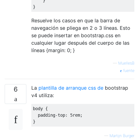
}
}
Resuelve los casos en que la barra de
navegación se pliega en 2 o 3 líneas. Esto
se puede insertar en bootstrap.css en
cualquier lugar después del cuerpo de las
líneas {margin: 0; }
—
MuellesB
fuente
La
plantilla de arranque css de
bootstrap
6
v4 utiliza:
body 
{
  padding
-
top
:
5rem
;
}
—
Martijn Burger