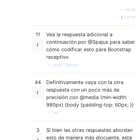
—
Akuta
fuente
11
Vea la respuesta adicional a
continuación por @Spajus para saber
cómo codificar esto para Bootstrap
receptivo
—
Jason Capriotti
44
Definitivamente vaya con la otra
respuesta con un poco más de
precisión con @media (min-width:
980px) {body {padding-top: 60px; }}
—
Ted
3
Si bien las otras respuestas abordan
esto de manera más elocuente, esta