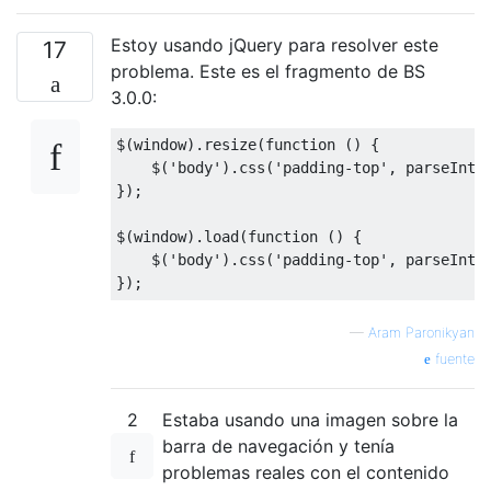
Estoy usando jQuery para resolver este
17
problema. Este es el fragmento de BS
3.0.0:
$
(
window
).
resize
(
function
()
{
    $
(
'body'
).
css
(
'padding-top'
,
 parseInt
(
});
$
(
window
).
load
(
function
()
{
    $
(
'body'
).
css
(
'padding-top'
,
 parseInt
(
});
—
Aram Paronikyan
fuente
2
Estaba usando una imagen sobre la
barra de navegación y tenía
problemas reales con el contenido