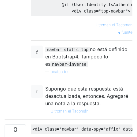
            @if (User.Identity.IsAuthentica
<div
class
=
"top-navbar"
>
—
Ultroman el Tacoman
fuente
no está definido
navbar-static-top
en Bootstrap4. Tampoco lo
es
navbar-inverse
—
boatcoder
Supongo que esta respuesta está
desactualizada, entonces. Agregaré
una nota a la respuesta.
—
Ultroman el Tacomán
0
<div
class
=
'navbar'
data-spy
=
"affix"
data-