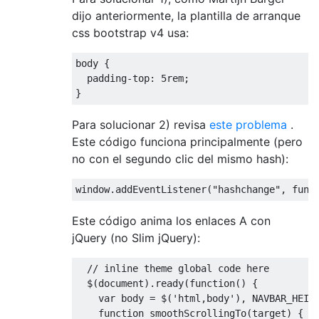
dijo anteriormente, la plantilla de arranque
css bootstrap v4 usa:
body 
{
  padding
-
top
:
5rem
;
}
Para solucionar 2) revisa
este problema
.
Este código funciona principalmente (pero
no con el segundo clic del mismo hash):
window
.
addEventListener
(
"hashchange"
,
func
Este código anima los enlaces A con
jQuery (no Slim jQuery):
// inline theme global code here
  $
(
document
).
ready
(
function
()
{
var
 body 
=
 $
(
'html,body'
),
 NAVBAR_HEIG
function
 smoothScrollingTo
(
target
)
{