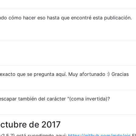
ndo cómo hacer eso hasta que encontré esta publicación.
exacto que se pregunta aquí. Muy afortunado :) Gracias
scapar también del carácter "(coma invertida)?
octubre de 2017
v2.5.7) está sucediendo aquí:
https://github.com/mde/ejs
E