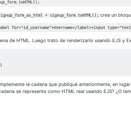
up_form
.
toHTML
();
crea un bloqu
signup_form_as_html = signup_form.toHTML();
abel 
for
=
"id_username"
>
Username
<
/label><input type="text
dena de HTML. Luego trato de renderizarlo usando EJS y Ex
simplemente la cadena que publiqué anteriormente, en lugar
 cadena se represente como HTML real usando EJS? ¿O ten