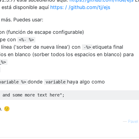
0) está disponible aquí
https: / /github.com/tj/ejs
 más. Puedes usar:
n (función de escape configurable)
cape con
<%- %>
ínea ('sorber de nueva línea') con
etiqueta final
-%>
os en blanco (sorber todos los espacios en blanco) para
_%>
donde
haya algo como
variable %>
variable
 and some more text here"
;
n. 🙂
—
Pavel