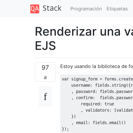
Programación
Etiquetas
Renderizar una 
EJS
Estoy usando la biblioteca de f
97
var
 signup_form 
=
 forms
.
create
    username
:
 fields
.
string
({
r
,
 password
:
 fields
.
passwor
,
 confirm
:
  fields
.
passwor
        required
:
true
,
 validators
:
[
validat
})
,
 email
:
 fields
.
email
()
});