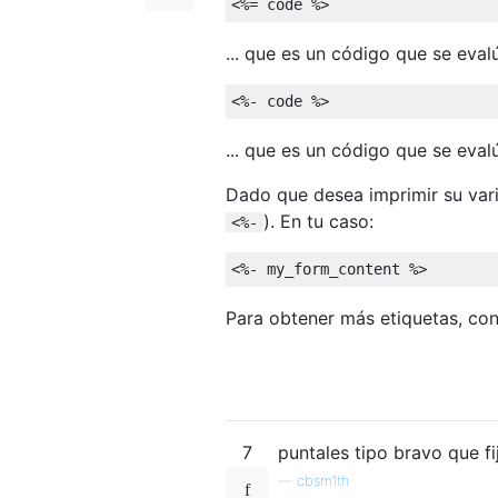
<%=
 code 
%>
... que es un código que se eval
<%-
 code 
%>
... que es un código que se eval
Dado que desea imprimir su varia
). En tu caso:
<%-
<%-
 my_form_content 
%>
Para obtener más etiquetas, con
7
puntales tipo bravo que fi
—
cbsm1th