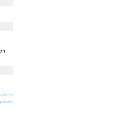
con
b Oboza
fuente