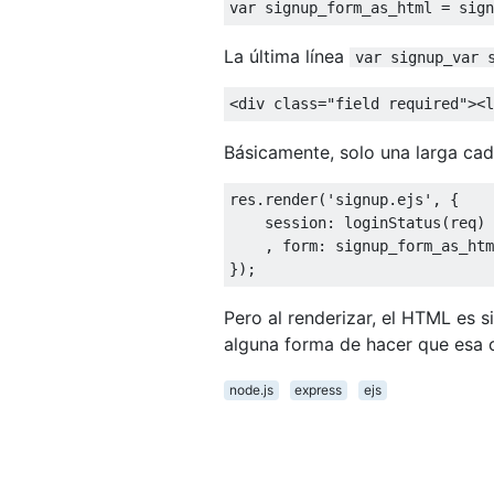
var
 signup_form_as_html 
=
 sign
La última línea
var signup_var 
<
div 
class
=
"field required"
><
l
Básicamente, solo una larga ca
res
.
render
(
'signup.ejs'
,
{
    session
:
 loginStatus
(
req
)
,
 form
:
});
Pero al renderizar, el HTML es 
alguna forma de hacer que esa
node.js
express
ejs