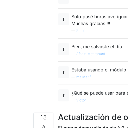
Solo pasé horas averigua
Muchas gracias !!!
—
Sam
Bien, me salvaste el día.
—
Afshin Mehrabani
Estaba usando el módulo 
—
majidarif
¿Qué se puede usar para e
—
Victor
Actualización de 
15
El
nuevo desarrollo de ejs
(v2, 