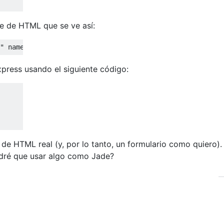
e de HTML que se ve así:
" name="username" id="id_username" /
><
/div><div class="f
press usando el siguiente código:
 de HTML real (y, por lo tanto, un formulario como quiero)
dré que usar algo como Jade?