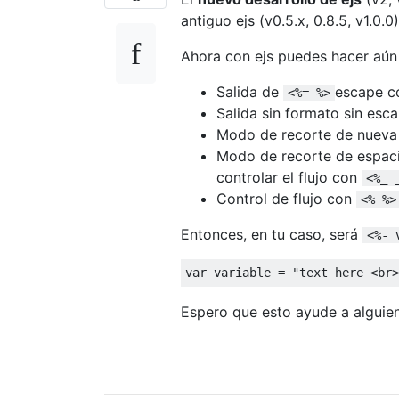
antiguo ejs (v0.5.x, 0.8.5, v1.0.
Ahora con ejs puedes hacer aún
Salida de
escape co
<%= %>
Salida sin formato sin es
Modo de recorte de nueva l
Modo de recorte de espaci
controlar el flujo con
<%_ 
Control de flujo con
<% %>
Entonces, en tu caso, será
<%- 
var
 variable 
=
"text here <br>
Espero que esto ayude a alguie