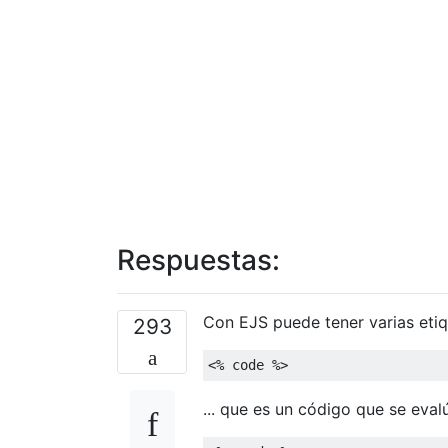
Respuestas:
Con EJS puede tener varias etiq
293
<%
 code 
%>
... que es un código que se eval