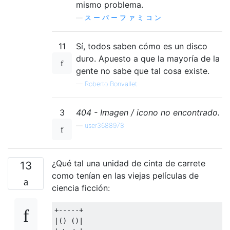
mismo problema.
—
ス ー パ ー フ ァ ミ コ ン
11
Sí, todos saben cómo es un disco
duro. Apuesto a que la mayoría de la
gente no sabe que tal cosa existe.
—
Roberto Bonvallet
3
404 - Imagen / icono no encontrado.
—
user3688978
¿Qué tal una unidad de cinta de carrete
13
como tenían en las viejas películas de
ciencia ficción:
+-----+

|() ()|
