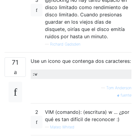
3
@jhocking No hay tanto espacio en
disco limitado como rendimiento de
disco limitado. Cuando presionas
guardar en los viejos días de
disquete, oirías que el disco emitía
ruidos por hasta un minuto.
—
Richard Gadsden
Use un icono que contenga dos caracteres:
71
—
Tom Anderson
fuente
2
VIM (comando): (escritura) w ... ¿por
qué es tan difícil de reconocer :)
—
Mateo Whited