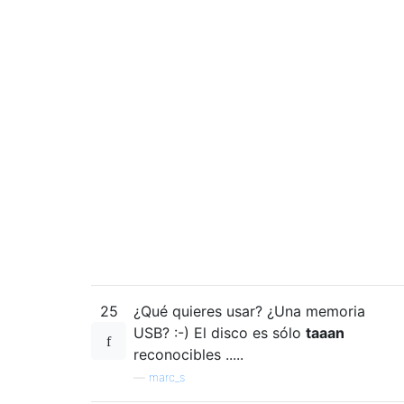
25
¿Qué quieres usar? ¿Una memoria
USB? :-) El disco es sólo
taaan
reconocibles .....
—
marc_s