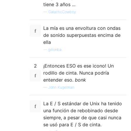
tiene 3 años ...
—
GalacticCowboy
La mía es una envoltura con ondas
de sonido superpuestas encima de
ella
—
gillonba
2
¡Entonces ESO es ese icono! Un
rodillo de cinta. Nunca podría
entender eso.
bonk
—
John Kugelman
La E / S estándar de Unix ha tenido
una función de rebobinado desde
siempre, a pesar de que casi nunca
se usó para E / S de cinta.