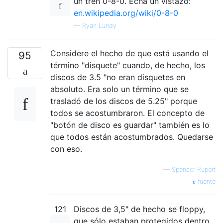
un tren 0-8-0. Echa un vistazo:
en.wikipedia.org/wiki/0-8-0
—
Ryan Lundy
Considere el hecho de que está usando el
95
término "disquete" cuando, de hecho, los
discos de 3.5 "no eran disquetes en
absoluto. Era solo un término que se
trasladó de los discos de 5.25" porque
todos se acostumbraron. El concepto de
"botón de disco es guardar" también es lo
que todos están acostumbrados. Quedarse
con eso.
—
Spencer Ruport
fuente
121
Discos de 3,5" de hecho se floppy,
que sólo estaban protegidos dentro