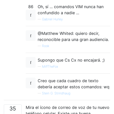
86
Oh, sí ... comandos VIM nunca han
confundido a nadie ...
—
Gabriel Hurley
@Matthew Whited: quiero decir,
reconocible para una gran audiencia.
—
Rook
Supongo que Cs Cx no encajará. ;)
—
MiffTheFox
Creo que cada cuadro de texto
debería aceptar estos comandos: wq
—
Stein G. Strindhaug
Mira el ícono de correo de voz de tu nuevo
35
teléfono celular. Existe una buena