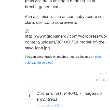
(más allá de la analogía dudosa) es la
brecha generacional.
Aún así, mientras la acción subyacente sea
clara, ese ícono sobrevivirá.
(imagen encontrada en muchos lugares, incluso en
esta
publicación de blog
)
—
VonC
fuente
Otro
error HTTP 404.0 -
Imagen
no
encontrada
—
usuario3688978