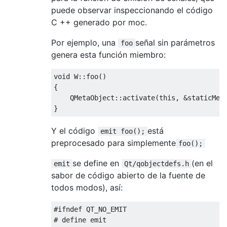
puede observar inspeccionando el código
C ++ generado por moc.
Por ejemplo, una
señal sin parámetros
foo
genera esta función miembro:
void
 W
::
foo
()
{
QMetaObject
::
activate
(
this
,
&
staticMet
}
Y el código
está
emit foo();
preprocesado para simplemente
foo();
se define en
(en el
emit
Qt/qobjectdefs.h
sabor de código abierto de la fuente de
todos modos), así:
#ifndef
# define emit