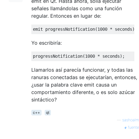
emit en Qt. Hasta ahora, solía ejecutar
señales llamándolas como una función
regular. Entonces en lugar de:
emit progressNotification
(
1000
*
 seconds
);
Yo escribiría:
progressNotification
(
1000
*
 seconds
);
Llamarlos así parecía funcionar, y todas las
ranuras conectadas se ejecutarían, entonces,
¿usar la palabra clave emit causa un
comportamiento diferente, o es solo azúcar
sintáctico?
c++
qt
—
sashoalm
fuente