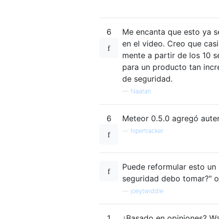
6
Me encanta que esto ya s
en el video. Creo que cas
mente a partir de los 10 
para un producto tan inc
de seguridad.
—
Naatan
6
Meteor 0.5.0 agregó aute
—
hipertracker
Puede reformular esto un 
seguridad debo tomar?" o
—
joeytwiddle
1
¿Basado en opiniones? Wat