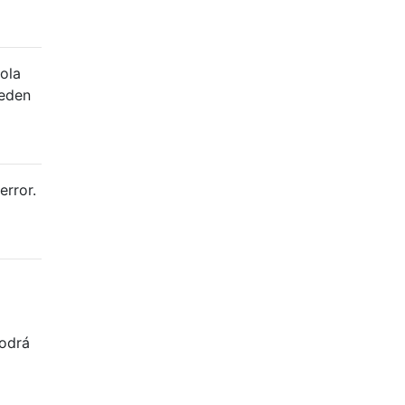
ola
ueden
error.
podrá