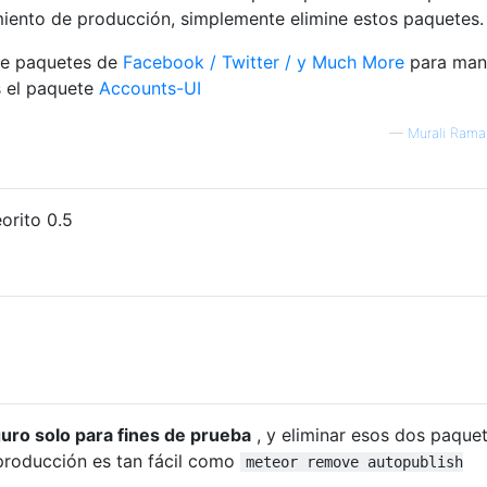
miento de producción, simplemente elimine estos paquetes.
te paquetes de
Facebook / Twitter / y Much More
para mane
s el paquete
Accounts-UI
—
Murali Rama
orito 0.5
uro solo para fines de prueba
, y eliminar esos dos paque
 producción es tan fácil como
meteor remove autopublish