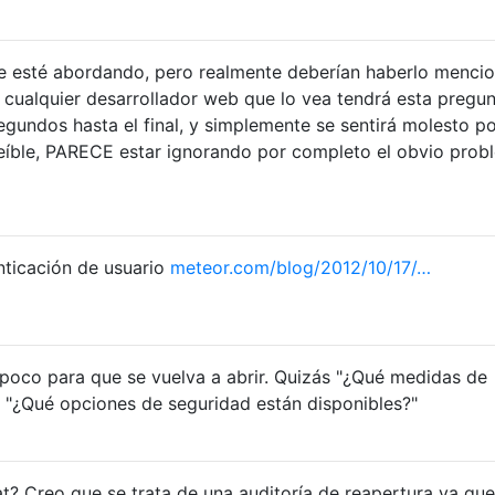
e esté abordando, pero realmente deberían haberlo menci
i cualquier desarrollador web que lo vea tendrá esta pregu
segundos hasta el final, y simplemente se sentirá molesto p
reíble, PARECE estar ignorando por completo el obvio prob
nticación de usuario
meteor.com/blog/2012/10/17/…
poco para que se vuelva a abrir. Quizás "¿Qué medidas de
 "¿Qué opciones de seguridad están disponibles?"
? Creo que se trata de una auditoría de reapertura ya que