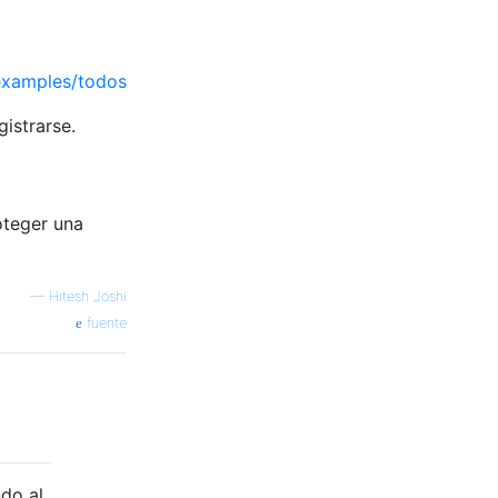
examples/todos
istrarse.
oteger una
—
Hitesh Joshi
fuente
ndo al