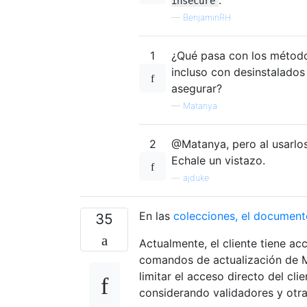
insecure
—
BenjaminRH
1
¿Qué pasa con los métodos
incluso con desinstalados
asegurar?
—
Matanya
2
@Matanya, pero al usarlos
Echale un vistazo.
—
ajduke
En las
colecciones, el document
35
Actualmente, el cliente tiene ac
comandos de actualización de M
limitar el acceso directo del cli
considerando validadores y otra