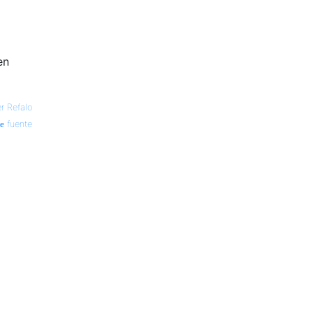
en
er Refalo
fuente