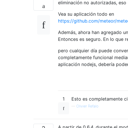
eliminación no autorizadas, eso 
Vea su aplicación todo en
https://github.com/meteor/me
Además, ahora han agregado un m
Entonces es seguro. En lo que re
pero cualquier día puede conver
completamente funcional median
aplicación nodejs, debería pode
1
Esto es completamente ci
—
Olivier Refalo
A partir de 0.6.4, durante el mod