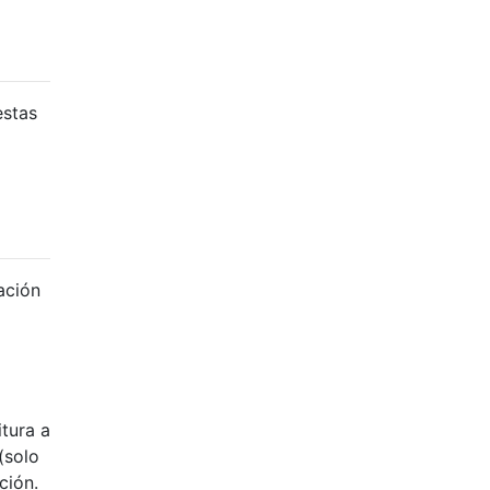
estas
ación
itura a
(solo
ción.