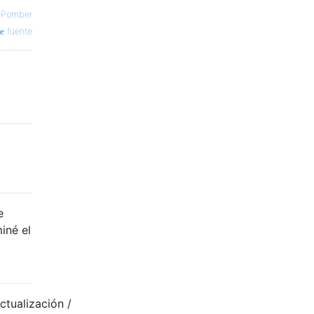
—
Pomber
fuente
e
iné el
ctualización /