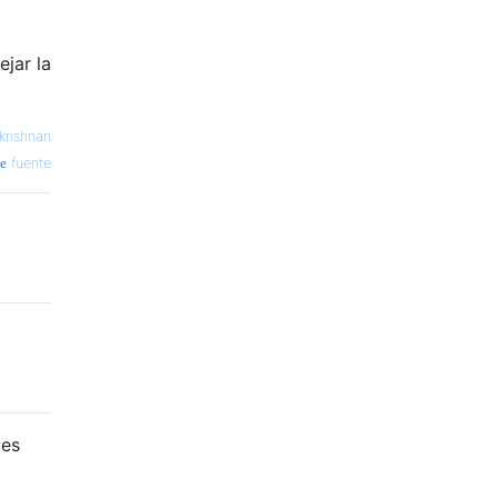
jar la
krishnan
fuente
tes