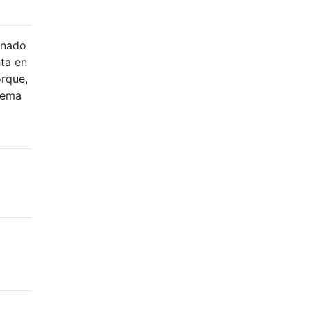
onado
nta en
orque,
lema