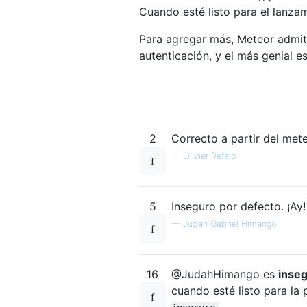
Cuando esté listo para el lanza
Para agregar más, Meteor admi
autenticación, y el más genial e
2
Correcto a partir del mete
—
Olivier Refalo
5
Inseguro por defecto. ¡Ay!
—
Judah Gabriel Himango
16
@JudahHimango es
inseg
cuando esté listo para la
.