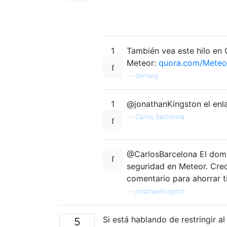
1
También vea este hilo en 
Meteor:
quora.com/Meteo
—
dentarg
1
@jonathanKingston el enla
—
Carlos Barcelona
@CarlosBarcelona El domini
seguridad en Meteor. Creo
comentario para ahorrar t
—
jonathanKingston
Si está hablando de restringir a
5