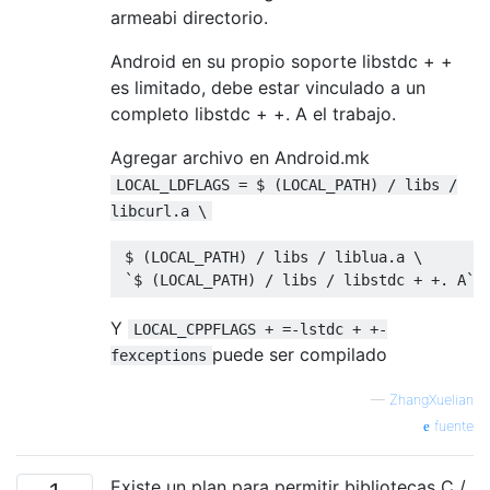
armeabi directorio.
Android en su propio soporte libstdc + +
es limitado, debe estar vinculado a un
completo libstdc + +. A el trabajo.
Agregar archivo en Android.mk
LOCAL_LDFLAGS = $ (LOCAL_PATH) / libs /
libcurl.a \
 $ 
(
LOCAL_PATH
)
/
 libs 
/
 liblua
.
a \

`$ (LOCAL_PATH) / libs / libstdc + +. A`
Y
LOCAL_CPPFLAGS + =-lstdc + +-
puede ser compilado
fexceptions
—
ZhangXuelian
fuente
Existe un plan para permitir bibliotecas C /