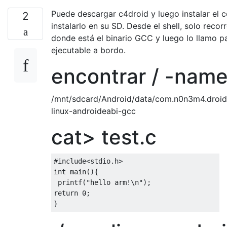
Puede descargar c4droid y luego instalar e
2
instalarlo en su SD. Desde el shell, solo recorr
donde está el binario GCC y luego lo llamo p
ejecutable a bordo.
encontrar / -nam
/mnt/sdcard/Android/data/com.n0n3m4.droidc
linux-androideabi-gcc
cat> test.c
#include
<stdio.h>
int
 main
(){
 printf
(
"hello arm!\n"
);
return
0
;
}