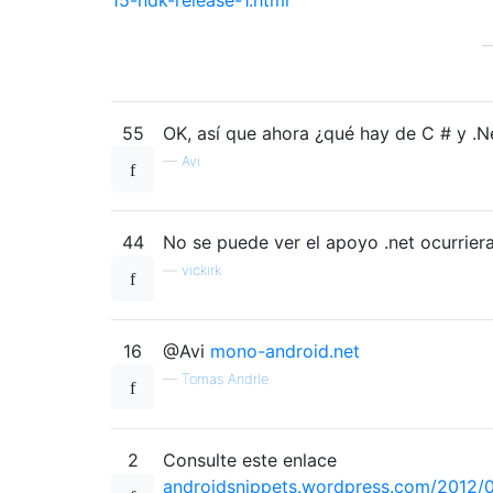
55
OK, así que ahora ¿qué hay de C # y .Ne
—
Avi
44
No se puede ver el apoyo .net ocurrier
—
vickirk
16
@Avi
mono-android.net
—
Tomas Andrle
2
Consulte este enlace
androidsnippets.wordpress.com/2012/