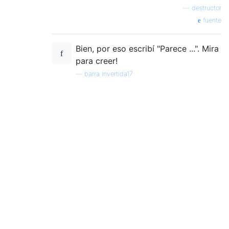
—
destructor
fuente
Bien, por eso escribí "Parece ...". Mira
para creer!
—
barra invertida17