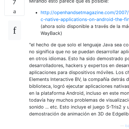
Mirando esto parece que es posible:
7
http://openhandsetmagazine.com/2007/1
c-native-applications-on-android-the-fin
(ahora solo disponible a través de la m
WayBack)
"el hecho de que solo el lenguaje Java sea c
no significa que no se puedan desarrollar apl
en otros idiomas. Esto ha sido demostrado 
desarrolladores, hackers y expertos en desar
aplicaciones para dispositivos móviles. Los c
Elements Interactive BV, la compañía detrás 
biblioteca, logró ejecutar aplicaciones nativ
en la plataforma Android, incluso en este m
todavía hay muchos problemas de visualizaci
sonido ... etc. Esto incluye el juego S-Tris2 y 
demostración de animación en 3D de Edgelib 
—
ba