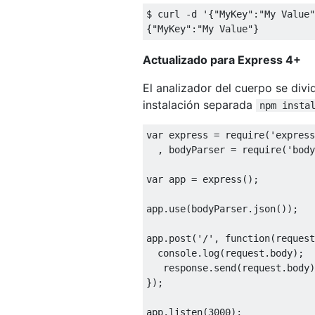
$ curl 
-
d 
'{"MyKey":"My Value"
{
"MyKey"
:
"My Value"
}
Actualizado para Express 4+
El analizador del cuerpo se div
instalación separada
npm insta
var
 express 
=
 require
(
'express
,
 bodyParser 
=
 require
(
'body
var
 app 
=
 express
();
app
.
use
(
bodyParser
.
json
());
app
.
post
(
'/'
,
function
(
request
  console
.
log
(
request
.
body
);
   response
.
send
(
request
.
body
)
});
app
.
listen
(
3000
);