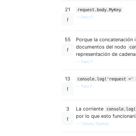
21
request.body.MyKey
—
Pero P.
55
Porque la concatenación
documentos del nodo
co
representación de cadena
—
Pero P.
13
console.log('request =' 
—
Pero P.
3
La corriente
console.log(
por lo que esto funcionarí
—
Tommy Stanton