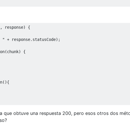
,
 response
)
{
 "
+
 response
.
statusCode
);
on
(
chunk
)
{
n
(){
a que obtuve una respuesta 200, pero esos otros dos mét
eso?