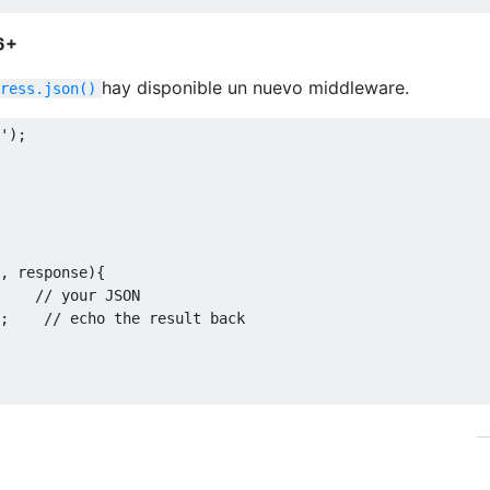
6+
hay disponible un nuevo middleware.
ress.json()
'
);
,
 response
){
// your JSON
;
// echo the result back