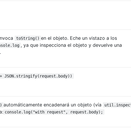
 invoca
en el objeto. Eche un vistazo a los
toString()
, ya que inspecciona el objeto y devuelve una
nsole.log
.
+ JSON.stringify(request.body))
automáticamente encadenará un objeto (vía
)
util.inspec
a:
console.log("with request", request.body);