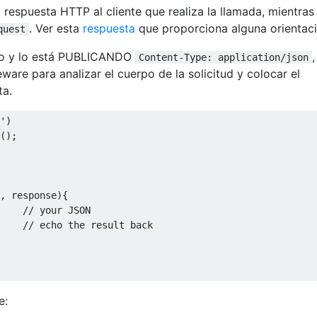
a respuesta HTTP al cliente que realiza la llamada, mientras
. Ver esta
respuesta
que proporciona alguna orientaci
quest
ido y lo está PUBLICANDO
,
Content-Type: application/json
ware para analizar el cuerpo de la solicitud y colocar el
ta.
'
)
();
,
 response
){
// your JSON
// echo the result back
e: