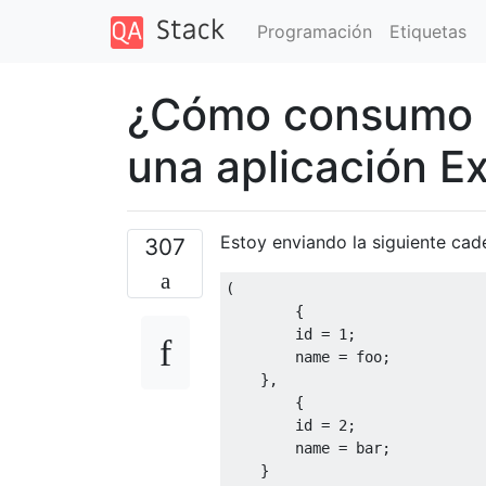
Programación
Etiquetas
¿Cómo consumo 
una aplicación E
Estoy enviando la siguiente cad
307
(
{
        id 
=
1
;
        name 
=
 foo
;
},
{
        id 
=
2
;
        name 
=
 bar
;
}