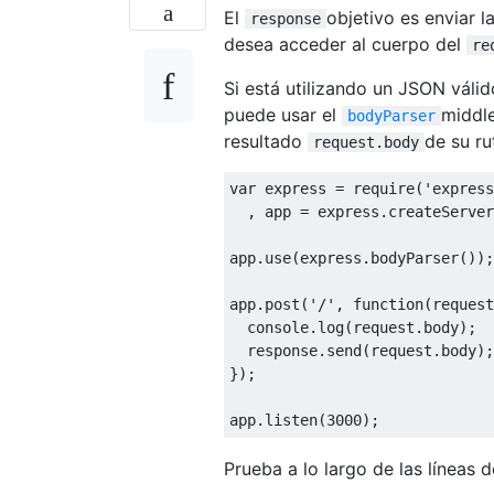
El
objetivo es enviar l
response
desea acceder al cuerpo del
re
Si está utilizando un JSON vál
puede usar el
middle
bodyParser
resultado
de su ru
request.body
var
 express 
=
 require
(
'express
,
 app 
=
 express
.
createServer
app
.
use
(
express
.
bodyParser
());
app
.
post
(
'/'
,
function
(
request
  console
.
log
(
request
.
body
);
  response
.
send
(
request
.
body
);
});
app
.
listen
(
3000
);
Prueba a lo largo de las líneas d