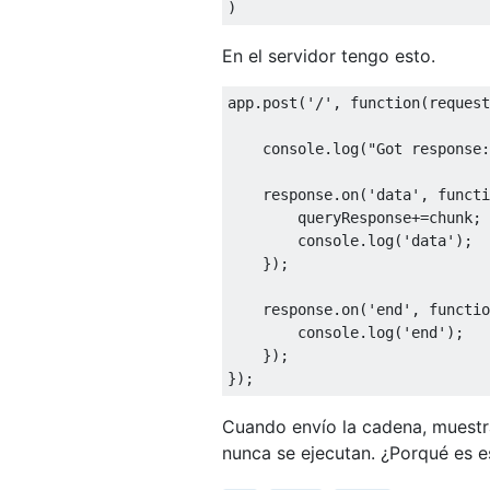
)
En el servidor tengo esto.
app
.
post
(
'/'
,
function
(
request
    console
.
log
(
"Got response:
    response
.
on
(
'data'
,
functi
        queryResponse
+=
chunk
;
        console
.
log
(
'data'
);
});
    response
.
on
(
'end'
,
functio
        console
.
log
(
'end'
);
});
});
Cuando envío la cadena, muestr
nunca se ejecutan. ¿Porqué es 