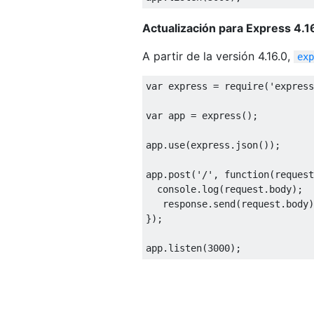
Actualización para Express 4.1
A partir de la versión 4.16.0,
exp
var
 express 
=
 require
(
'express
var
 app 
=
 express
();
app
.
use
(
express
.
json
());
app
.
post
(
'/'
,
function
(
request
  console
.
log
(
request
.
body
);
   response
.
send
(
request
.
body
)
});
app
.
listen
(
3000
);