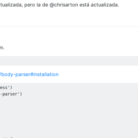
tualizada, pero la de @chrisarton está actualizada.
m.
body-parser#installation
ess'
)
-parser'
)