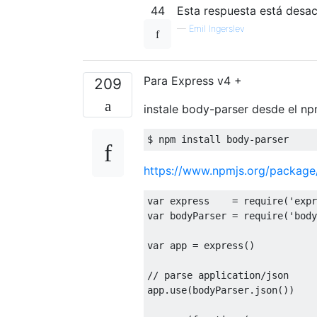
44
Esta respuesta está desac
—
Emil Ingerslev
Para Express v4 +
209
instale body-parser desde el np
$ npm install body
-
parser
https://www.npmjs.org/package/
var
 express    
=
 require
(
'expr
var
 bodyParser 
=
 require
(
'body
var
 app 
=
 express
()
// parse application/json
app
.
use
(
bodyParser
.
json
())