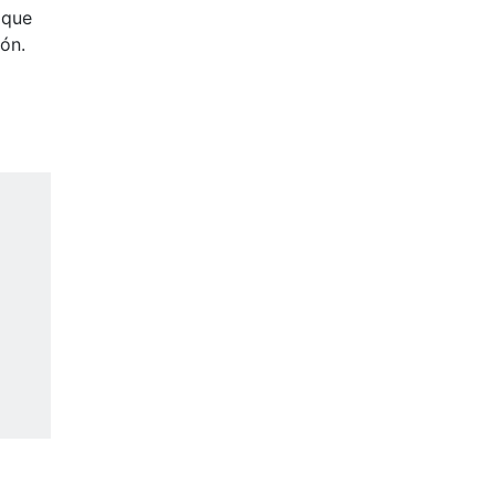
 que
ón.