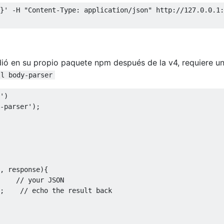
}'
-
H 
"Content-Type: application/json"
 http
:
//127.0.0.1:
idió en su propio paquete npm después de la v4, requiere u
ll body-parser
'
)
-parser'
);
,
 response
){
// your JSON
;
// echo the result back