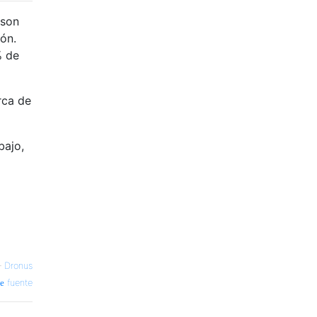
 son
ón.
% de
rca de
bajo,
—
Dronus
fuente