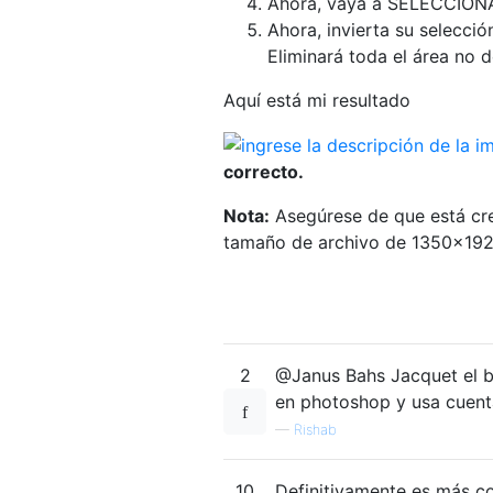
Ahora, vaya a SELECCIONA
Ahora, invierta su selecci
Eliminará toda el área no 
Aquí está mi resultado
correcto.
Nota:
Asegúrese de que está cre
tamaño de archivo de 1350x1920
2
@Janus Bahs Jacquet el b
en photoshop y usa cuenta
—
Rishab
10
Definitivamente es más co