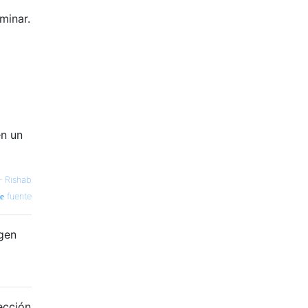
minar.
en un
—
Rishab
fuente
gen
ección