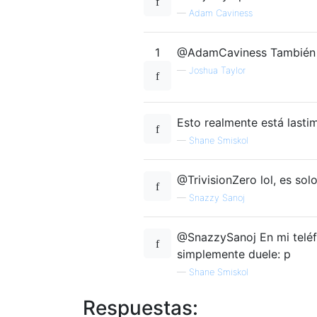
—
Adam Caviness
1
@AdamCaviness También es
—
Joshua Taylor
Esto realmente está lastim
—
Shane Smiskol
@TrivisionZero lol, es sol
—
Snazzy Sanoj
@SnazzySanoj En mi telé
simplemente duele: p
—
Shane Smiskol
Respuestas: