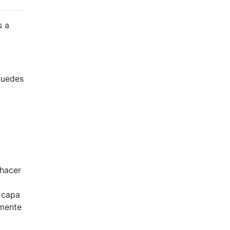
s a
Puedes
 hacer
a capa
umente
]