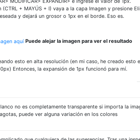
R> MODIFICAR> EXPANDIR> e ​​ingrese el valor de 1px.
ón (CTRL + MAYÚS + I) vaya a la capa Imagen y presione Eli
deseada y dejará un grosor o 1px en el borde. Eso es.
Puede alejar la imagen para ver el resultado
ando esto en alta resolución (en mi caso, he creado esto 
px) Entonces, la expansión de 1px funcionó para mí.
lanco no es completamente transparente si importa la ima
gotas, puede ver alguna variación en los colores
mplicado que cualquiera de las sugerencias. Tras una insp