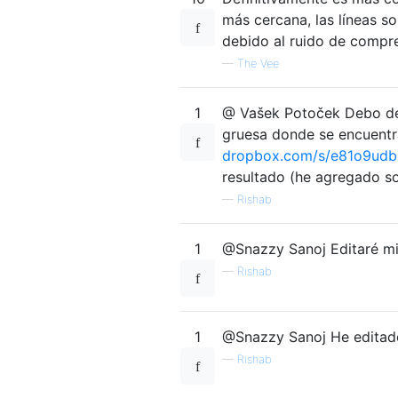
más cercana, las líneas s
debido al ruido de compr
—
The Vee
1
@ Vašek Potoček Debo deci
gruesa donde se encuentra
dropbox.com/s/e81o9udb
resultado (he agregado so
—
Rishab
1
@Snazzy Sanoj Editaré mi
—
Rishab
1
@Snazzy Sanoj He editado
—
Rishab