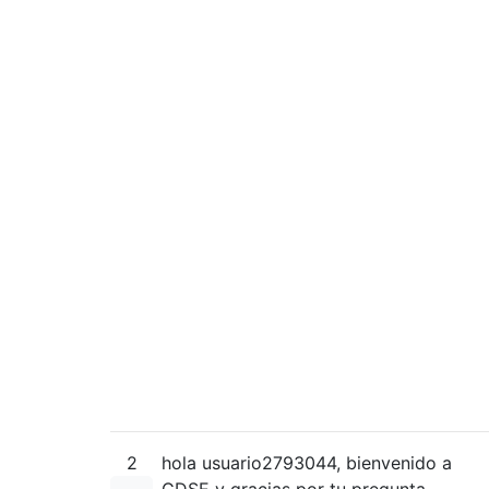
2
hola usuario2793044, bienvenido a
GDSE y gracias por tu pregunta.