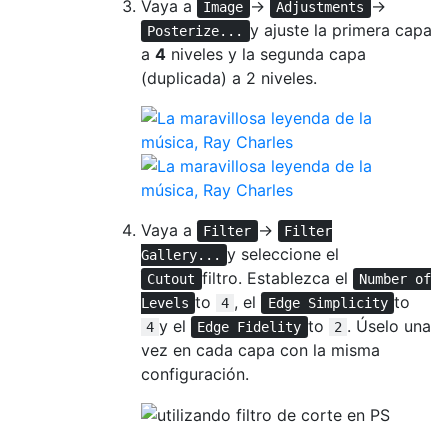
Vaya a
→
→
Image
Adjustments
y ajuste la primera capa
Posterize...
a
4
niveles y la segunda capa
(duplicada) a 2 niveles.
Vaya a
→
Filter
Filter
y seleccione el
Gallery...
filtro. Establezca el
Cutout
Number of
to
, el
to
Levels
4
Edge Simplicity
y el
to
. Úselo una
4
Edge Fidelity
2
vez en cada capa con la misma
configuración.