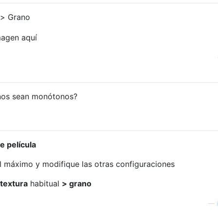
ra> Grano
nos sean monótonos?
e película
l máximo y modifique las otras configuraciones
textura
habitual
> grano
—