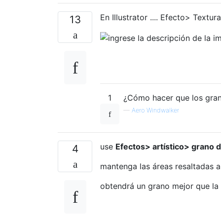
En Illustrator .... Efecto> Textu
13
1
¿Cómo hacer que los gra
—
Aero Windwalker
use
Efectos> artístico> grano d
4
mantenga las áreas resaltadas a
obtendrá un grano mejor que la