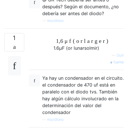
después? Según el documento, ¿no
debería ser antes del diodo?
—
micrófono
1
1,6
μ
f
(
o
r
l
a
r
g
e
r
)
1.6
μ
F
(
o
r
l
una
r
sol
mi
r
)
—
Guill
fuente
Ya hay un condensador en el circuito.
el condensador de 470 uf está en
paralelo con el diodo tvs. También
hay algún cálculo involucrado en la
determinación del valor del
condensador
—
micrófono