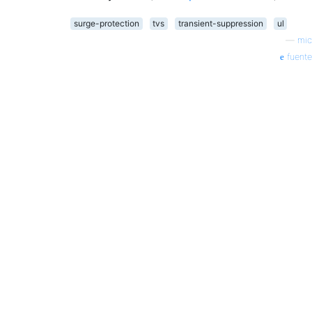
surge-protection
tvs
transient-suppression
ul
—
mic
fuente